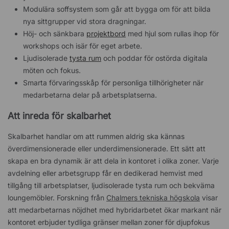
Modulära soffsystem som går att bygga om för att bilda
nya sittgrupper vid stora dragningar.
Höj- och sänkbara
projektbord
med hjul som rullas ihop för
workshops och isär för eget arbete.
Ljudisolerade
tysta rum
och poddar för ostörda digitala
möten och fokus.
Smarta förvaringsskåp för personliga tillhörigheter när
medarbetarna delar på arbetsplatserna.
Att inreda för skalbarhet
Skalbarhet handlar om att rummen aldrig ska kännas
överdimensionerade eller underdimensionerade. Ett sätt att
skapa en bra dynamik är att dela in kontoret i olika zoner. Varje
avdelning eller arbetsgrupp får en dedikerad hemvist med
tillgång till arbetsplatser, ljudisolerade tysta rum och bekväma
loungemöbler. Forskning från
Chalmers tekniska högskola
visar
att medarbetarnas nöjdhet med hybridarbetet ökar markant när
kontoret erbjuder tydliga gränser mellan zoner för djupfokus