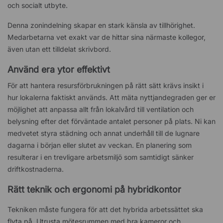
och socialt utbyte.
Denna zonindelning skapar en stark känsla av tillhörighet.
Medarbetarna vet exakt var de hittar sina närmaste kollegor,
även utan ett tilldelat skrivbord.
Använd era ytor effektivt
För att hantera resursförbrukningen på rätt sätt krävs insikt i
hur lokalerna faktiskt används. Att mäta nyttjandegraden ger er
möjlighet att anpassa allt från lokalvård till ventilation och
belysning efter det förväntade antalet personer på plats. Ni kan
medvetet styra städning och annat underhåll till de lugnare
dagarna i början eller slutet av veckan. En planering som
resulterar i en trevligare arbetsmiljö som samtidigt sänker
driftkostnaderna.
Rätt teknik och ergonomi på hybridkontor
Tekniken måste fungera för att det hybrida arbetssättet ska
flyta på. Utrusta mötesrummen med bra kameror och