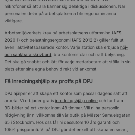
mikrofoner så att alla känner sig delaktiga i diskussionen. När
personalen delar på arbetsplatserna blir ergonomin ännu
viktigare.
Arbetsmiljöverkets krav på arbetsplatsens utformning (
AFS
2020:1
) och belastningsergonomi (
AFS 2012:2
) gäller fullt ut
även i aktivitetsbaserade kontor. Varje station ska erbjuda
höj-
och sänkbara skrivbord
, bra kontorsstolar och rätt belysning.
Det ska gå snabbt och lätt för varje medarbetare att ställa in sin
plats efter sina egna behov direkt vid ankomst.
Få inredningshjälp av proffs på DPJ
DPJ hjälper er att skapa ett kontor som passar dagens sätt att
arbeta. Vi erbjuder gratis
inredningshjälp online
och tar fram
3D-bilder på ert kontor inom 48 timmar. Vill ni ha personlig
rådgivning är ni välkomna till vår butik på Mäster Samuelsgatan
65 i Stockholm. Hos oss får ni dessutom 10 års garanti och
105% prisgaranti. Vi på DPJ gör det enkelt att skapa en smart,