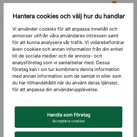
81
Hantera cookies och välj hur du handlar
Sök
Varukorg
Meny
Blogg
Guider
Vi använder cookies för att anpassa innehåll och
Hybrid kontor: Hur man inreder för ett kontor som är 30% fullt på
annonser utifrån våra användares intressen samt
måndagar och 100% på onsdagar
för att kunna analysera vår trafik. Vi vidarebefordrar
även cookies och annan information från din enhet
till de sociala medier och de annons- och
analysföretag som vi samarbetar med. Dessa
företag kan i sin tur kombinera denna information
med annan information som de samlat in eller som
du har tillhandahållit när du använt deras tjänster,
för att anpassa din användarupplevelse.
Handla som Företag
Hybrid kontor: Hur man inreder
Acceptera cookies
för ett kontor som är 30% fullt på
måndagar och 100% på