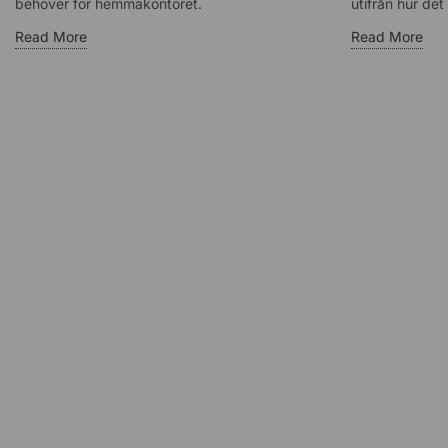
behöver för hemmakontoret.
utifrån hur det 
Read More
Read More