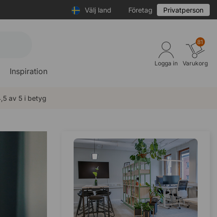
Välj land
Företag
Privatperson
81
Logga in
Varukorg
Inspiration
,5 av 5 i betyg