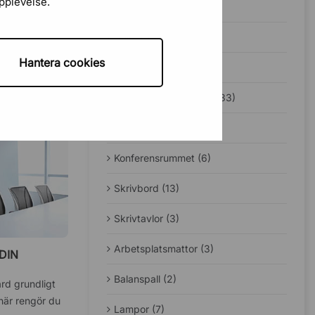
upplevelse.
udnivåer på en
Bäst i test (1)
 att rusta
Guider (49)
Hantera cookies
Jobba hemifrån (12)
Ergonomi på kontoret (33)
Sadelstolar (5)
Konferensrummet (6)
Skrivbord (13)
Skrivtavlor (3)
Arbetsplatsmattor (3)
DIN
Balanspall (2)
rd grundligt
 här rengör du
Lampor (7)