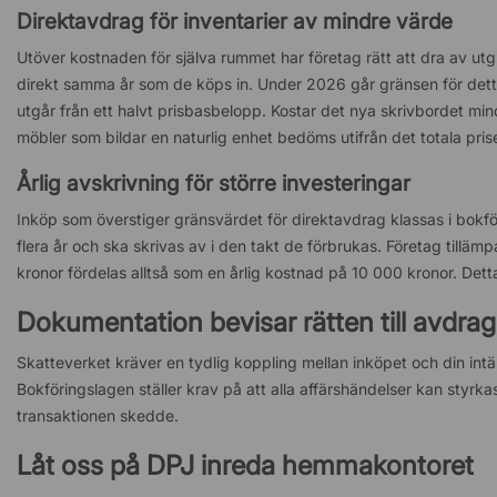
Direktavdrag för inventarier av mindre värde
Utöver kostnaden för själva rummet har företag rätt att dra av u
direkt samma år som de köps in. Under 2026 går gränsen för det
utgår från ett halvt prisbasbelopp. Kostar det nya skrivbordet m
möbler som bildar en naturlig enhet bedöms utifrån det totala pris
Årlig avskrivning för större investeringar
Inköp som överstiger gränsvärdet för direktavdrag klassas i bokfö
flera år och ska skrivas av i den takt de förbrukas. Företag tilläm
kronor fördelas alltså som en årlig kostnad på 10 000 kronor. Detta 
Dokumentation bevisar rätten till avdrag
Skatteverket kräver en tydlig koppling mellan inköpet och din int
Bokföringslagen ställer krav på att alla affärshändelser kan styr
transaktionen skedde.
Låt oss på DPJ inreda hemmakontoret