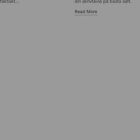
faktiskt...
din skrivtavla på bästa sätt.
Read More