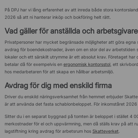
På DPJ har vi lång erfarenhet av att inreda både stora kontorsland
2026 så att ni hanterar inköp och bokföring helt rätt.
Vad gäller för anställda och arbetsgivar
Privatpersoner har mycket begränsade möjligheter att göra egna s
avdrag för boendekostnader, även om en stor del av arbetstiden sp
lokaler och ett särskilt utrymme är ett absolut krav. Företaget har d
betalar då för exempelvis en
ergonomisk kontorsstol
, ett skrivbo
hos medarbetaren för att skapa en hållbar arbetsmiljö.
Avdrag för dig med enskild firma
Driver du enskild näringsverksamhet från hemmet erbjuder Skattev
är att använda det fasta schablonbeloppet. För inkomståret 2026 
Sitter du i en separat byggnad på tomten är beloppet i stället 4 00
merkostnader för el och uppvärmning, men då ställs krav på att r
lagstiftning kring avdrag för arbetsrum hos
Skatteverket
.