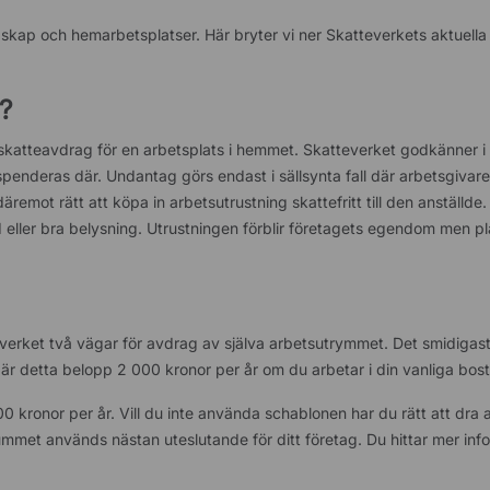
skap och hemarbetsplatser. Här bryter vi ner Skatteverkets aktuella 
e?
katteavdrag för en arbetsplats i hemmet. Skatteverket godkänner i p
enderas där. Undantag görs endast i sällsynta fall där arbetsgivare
äremot rätt att köpa in arbetsutrustning skattefritt till den anställde
rd eller bra belysning. Utrustningen förblir företagets egendom men
erket två vägar för avdrag av själva arbetsutrymmet. Det smidigaste
är detta belopp 2 000 kronor per år om du arbetar i din vanliga bos
0 kronor per år. Vill du inte använda schablonen har du rätt att dra 
ummet används nästan uteslutande för ditt företag. Du hittar mer inf