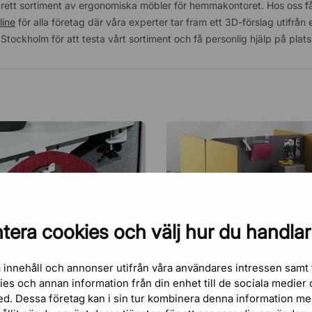
t brett sortiment av ergonomiska möbler för hemmakontoret. Hos oss få
line
för alla företag där våra experter tar fram ett 3D-förslag utifrån 
ockholm för att testa vårt sortiment och få personlig hjälp på plat
tera cookies och välj hur du handlar
 innehåll och annonser utifrån våra användares intressen samt 
kies och annan information från din enhet till de sociala medie
 STÅMATTA: STÅ MER, MÅ
LJUDABSORBENTER - VÄL
ed. Dessa företag kan i sin tur kombinera denna information m
LJUDDÄMPANDE MATERIAL