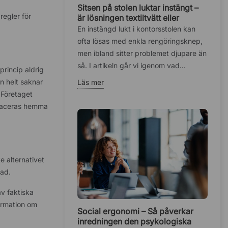
Sitsen på stolen luktar instängt –
regler för
är lösningen textiltvätt eller
fuktskadat skum?
En instängd lukt i kontorsstolen kan
ofta lösas med enkla rengöringsknep,
men ibland sitter problemet djupare än
så. I artikeln går vi igenom vad...
rincip aldrig
n helt saknar
Läs mer
. Företaget
 placeras hemma
 alternativet
tad.
av faktiska
ormation om
Social ergonomi – Så påverkar
inredningen den psykologiska