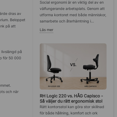
hälsan på kontoret
Social ergonomi är en viktig del av en
välfungerande arbetsplats. Genom att
värde dras av
utforma kontoret med både människor,
rium. Beloppet
samarbete och återhämtning i...
nk på att
Läs mer
 livslängd på
öp för 50 000
hemmet.
pts och när
RH Logic 220 vs. HÅG Capisco -
Så väljer du rätt ergonomisk stol
Rätt kontorsstol kan göra stor skillnad
för både hållning, komfort och ork