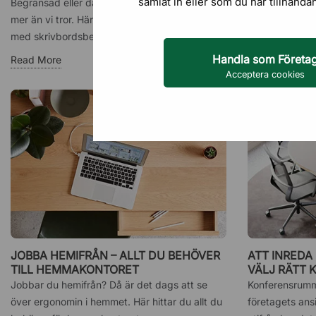
samlat in eller som du har tillhanda
Begränsad eller dålig belysning påverkar oss
Här presentera
mer än vi tror. Här tipsar vi om hur du lyckas
en ergonomisk 
med skrivbordsbelysningen...
som vill köpa e
Handla som Företa
Read More
Read More
Acceptera cookies
JOBBA HEMIFRÅN – ALLT DU BEHÖVER
ATT INRED
TILL HEMMAKONTORET
VÄLJ RÄTT
Jobbar du hemifrån? Då är det dags att se
Konferensrumm
över ergonomin i hemmet. Här hittar du allt du
företagets ans