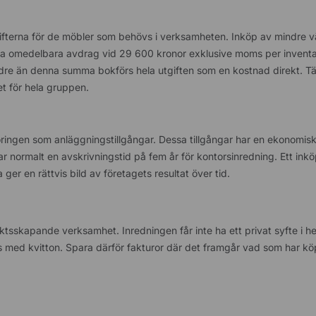
tgifterna för de möbler som behövs i verksamheten. Inköp av mindre 
ta omedelbara avdrag vid 29 600 kronor exklusive moms per inventa
indre än denna summa bokförs hela utgiften som en kostnad direkt. Tä
et för hela gruppen.
ringen som anläggningstillgångar. Dessa tillgångar har en ekonomisk
par normalt en avskrivningstid på fem år för kontorsinredning. Ett ink
ger en rättvis bild av företagets resultat över tid.
äktsskapande verksamhet. Inredningen får inte ha ett privat syfte i 
kas med kvitton. Spara därför fakturor där det framgår vad som har kö