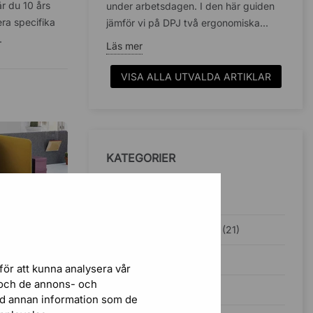
r du 10 års
under arbetsdagen. I den här guiden
era specifika
jämför vi på DPJ två ergonomiska...
s.
Läs mer
VISA ALLA UTVALDA ARTIKLAR
KATEGORIER
Inspiration (38)
Ergonomisk kontorsstol (21)
Kontorsbelysning (5)
för att kunna analysera vår
r och de annons- och
J
Ljudabsorbenter (4)
ed annan information som de
 FÖR ETT