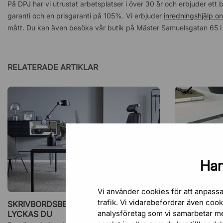
På DPJ har vi utrustat arbetsplatser i över 30 år och erbjuder et
garanti och en prisgaranti på 105%. Vi erbjuder
inredningshjälp on
mått. Du kan även besöka vår butik på Mäster Samuelsgatan 65 i St
RELATERADE ARTIKLAR
Han
Vi använder cookies för att anpassa
trafik. Vi vidarebefordrar även coo
SKRIVBORDSBELYSNING - SÅ HÄR
ERGONOMISK
analysföretag som vi samarbetar m
LYCKAS DU
BÄTTRE