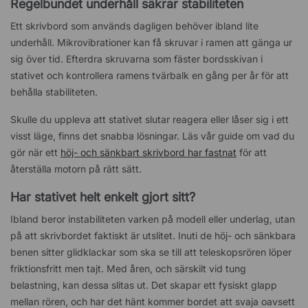
Regelbundet underhåll säkrar stabiliteten
Ett skrivbord som används dagligen behöver ibland lite
underhåll. Mikrovibrationer kan få skruvar i ramen att gänga ur
sig över tid. Efterdra skruvarna som fäster bordsskivan i
stativet och kontrollera ramens tvärbalk en gång per år för att
behålla stabiliteten.
Skulle du uppleva att stativet slutar reagera eller låser sig i ett
visst läge, finns det snabba lösningar. Läs vår guide om vad du
gör när ett
höj- och sänkbart skrivbord har fastnat
för att
återställa motorn på rätt sätt.
Har stativet helt enkelt gjort sitt?
Ibland beror instabiliteten varken på modell eller underlag, utan
på att skrivbordet faktiskt är utslitet. Inuti de höj- och sänkbara
benen sitter glidklackar som ska se till att teleskopsrören löper
friktionsfritt men tajt. Med åren, och särskilt vid tung
belastning, kan dessa slitas ut. Det skapar ett fysiskt glapp
mellan rören, och har det hänt kommer bordet att svaja oavsett