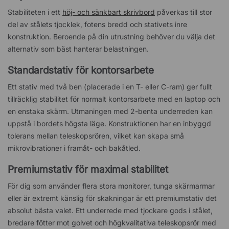
Stabiliteten i ett
höj- och sänkbart skrivbord
påverkas till stor
del av stålets tjocklek, fotens bredd och stativets inre
konstruktion. Beroende på din utrustning behöver du välja det
alternativ som bäst hanterar belastningen.
Standardstativ för kontorsarbete
Ett stativ med två ben (placerade i en T- eller C-ram) ger fullt
tillräcklig stabilitet för normalt kontorsarbete med en laptop och
en enstaka skärm. Utmaningen med 2-benta underreden kan
uppstå i bordets högsta läge. Konstruktionen har en inbyggd
tolerans mellan teleskopsrören, vilket kan skapa små
mikrovibrationer i framåt- och bakåtled.
Premiumstativ för maximal stabilitet
För dig som använder flera stora monitorer, tunga skärmarmar
eller är extremt känslig för skakningar är ett premiumstativ det
absolut bästa valet. Ett underrede med tjockare gods i stålet,
bredare fötter mot golvet och högkvalitativa teleskopsrör med