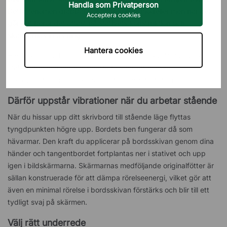
Handla som Privatperson
Detta fenomen drabbar sällan premium-modeller men när det
Acceptera cookies
gör det beror det oftast på stativets konstruktion och
skärmarnas infästning.
Hantera cookies
Här förklarar vi hur underredets design och kvalitet påverkar
stabiliteten och ger dig smarta tips för att minska
mikrovibrationer och skapa en stabil arbetsstation.
Därför uppstår vibrationer när du arbetar stående
När du hissar upp ditt skrivbord till stående läge flyttas
tyngdpunkten högre upp. Bordets ben fungerar då som
hävarmar. Den kraft du applicerar på bordsskivan genom dina
händer och tangentbordet fortplantas ner i stativet och upp
igen i bildskärmarna. Skärmarnas medföljande originalfötter är
sällan konstruerade för att dämpa rörelseenergi, vilket gör att
även en minimal rörelse i bordsskivan förstärks och blir till ett
tydligt svaj på skärmen.
Välj rätt underrede