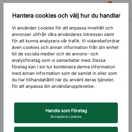
81
Hantera cookies och välj hur du handlar
Sök
Varukorg
Meny
Blogg
Guider
Guide till stabilitet vid stående arbete
Vi använder cookies för att anpassa innehåll och
annonser utifrån våra användares intressen samt
för att kunna analysera vår trafik. Vi vidarebefordrar
även cookies och annan information från din enhet
till de sociala medier och de annons- och
analysföretag som vi samarbetar med. Dessa
företag kan i sin tur kombinera denna information
med annan information som de samlat in eller som
du har tillhandahållit när du använt deras tjänster,
för att anpassa din användarupplevelse.
Guide till stabilitet vid stående
arbete
Handla som Företag
Acceptera cookies
Ett inte helt ovanligt problem vid stående arbete är att
bildskärmarna skakar varje gång du skriver på tangentbordet.