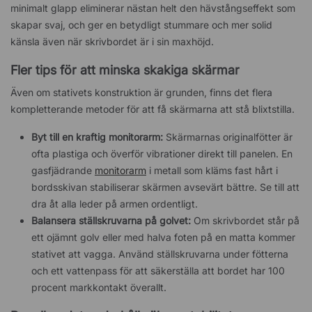
minimalt glapp eliminerar nästan helt den hävstångseffekt som
skapar svaj, och ger en betydligt stummare och mer solid
känsla även när skrivbordet är i sin maxhöjd.
Fler tips för att minska skakiga skärmar
Även om stativets konstruktion är grunden, finns det flera
kompletterande metoder för att få skärmarna att stå blixtstilla.
Byt till en kraftig monitorarm:
Skärmarnas originalfötter är
ofta plastiga och överför vibrationer direkt till panelen. En
gasfjädrande
monitorarm
i metall som kläms fast hårt i
bordsskivan stabiliserar skärmen avsevärt bättre. Se till att
dra åt alla leder på armen ordentligt.
Balansera ställskruvarna på golvet:
Om skrivbordet står på
ett ojämnt golv eller med halva foten på en matta kommer
stativet att vagga. Använd ställskruvarna under fötterna
och ett vattenpass för att säkerställa att bordet har 100
procent markkontakt överallt.