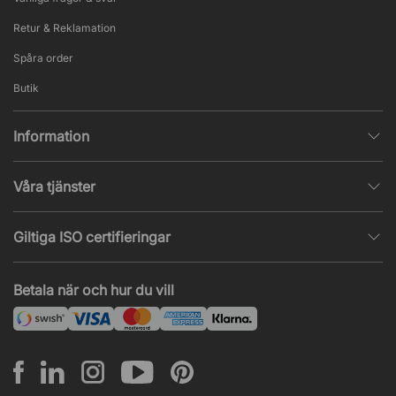
Retur & Reklamation
Spåra order
Butik
Information
Integritetspolicy
Våra tjänster
Försäljningsvillkor
Inredningshjälp
Populära sidor
Giltiga ISO certifieringar
Tysta rum & telefonbås
Jobba hos oss
ISO 9001
– Kvalitetsledning
Akustik & ljudproblem
Betala när och hur du vill
Nyheter & artiklar
ISO 14001
– Miljöledning
Projekt & offert
ISO 45001
– Arbetsmiljöledning
Leasing
Montering