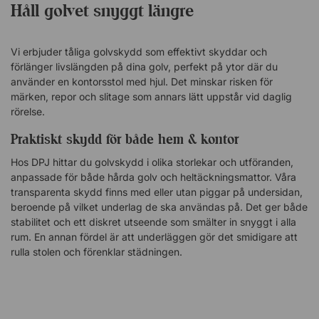
använder stolen mer sporadiskt. Hållbara material
Håll golvet snyggt längre
Golvskyddet är tillverkat av högkvalitativ polyvinyl, ett
slitstarkt material som klarar daglig användning och tuffa krav.
Det är byggt för att hålla över tid!Ett transparent golvskydd
Vi erbjuder tåliga golvskydd som effektivt skyddar och
som effektivt skyddar underlaget från slitage och
förlänger livslängden på dina golv, perfekt på ytor där du
nedsmutsning. Skyddet ger dig dessutom ökad komfort då
använder en kontorsstol med hjul. Det minskar risken för
märken, repor och slitage som annars lätt uppstår vid daglig
kontorsstolen rullar lätt och behagligt. Skyddar
rörelse.
heltäckningsmattan effektivt! Ger optimal komfort med lätt
mönstrad ovansida. Tillverkad av högkvalitativ polyvinyl.
Praktiskt skydd för både hem & kontor
Utvecklad för daglig användning i krävande miljöer.
Plastdubbar som håller skyddet på plats.
Hos DPJ hittar du golvskydd i olika storlekar och utföranden,
anpassade för både hårda golv och heltäckningsmattor. Våra
transparenta skydd finns med eller utan piggar på undersidan,
beroende på vilket underlag de ska användas på. Det ger både
stabilitet och ett diskret utseende som smälter in snyggt i alla
rum. En annan fördel är att underläggen gör det smidigare att
rulla stolen och förenklar städningen.