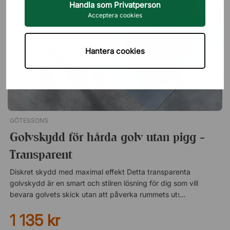
Handla som Privatperson
Acceptera cookies
Hantera cookies
GÖTESSONS
Golvskydd för hårda golv utan pigg -
Transparent
Diskret skydd med maximal effekt Detta transparenta
golvskydd är en smart och stilren lösning för dig som vill
bevara golvets skick utan att påverka rummets utseende. Den
klara designen gör att skyddet smälter in mot underlaget och
1 135 kr
låter golvets färg och struktur synas igenom, samtidigt som
det effektivt skyddar mot slitage, repor och nedsmutsning.