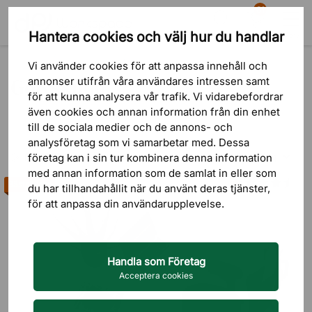
81
Hantera cookies och välj hur du handlar
Sök
Varukorg
Meny
Produkter
Kontorstillbehör
Golvskydd
Vi använder cookies för att anpassa innehåll och
Golvskydd
annonser utifrån våra användares intressen samt
för att kunna analysera vår trafik. Vi vidarebefordrar
även cookies och annan information från din enhet
till de sociala medier och de annons- och
analysföretag som vi samarbetar med. Dessa
Sortering
FILTRERA
företag kan i sin tur kombinera denna information
med annan information som de samlat in eller som
Bästsäljare
du har tillhandahållit när du använt deras tjänster,
Lägsta pris
för att anpassa din användarupplevelse.
Högsta pris
Nyast först
Handla som Företag
Acceptera cookies