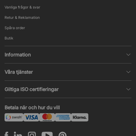
Vanliga frågor & svar
Retur & Reklamation
Spåra order
Butik
Information
Integritetspolicy
Våra tjänster
Försäljningsvillkor
Inredningshjälp
Populära sidor
Giltiga ISO certifieringar
Tysta rum & telefonbås
Jobba hos oss
ISO 9001
– Kvalitetsledning
Akustik & ljudproblem
Betala när och hur du vill
Nyheter & artiklar
ISO 14001
– Miljöledning
Projekt & offert
ISO 45001
– Arbetsmiljöledning
Leasing
Montering