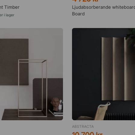
nt Timber
Ljudabsorberande whiteboar
Board
r i lager
ABSTRACTA