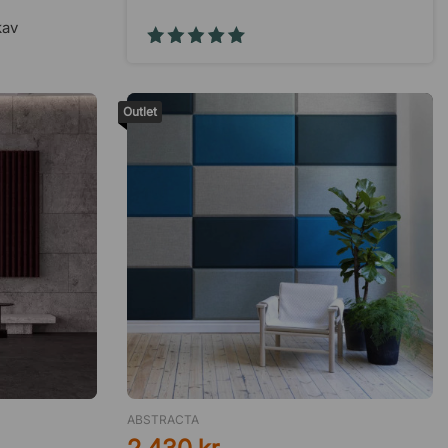
kav
Patrik
24 Juli 2026
Bra produkter, bra pris, snabb
leverans…
Outlet
Agneta Forslöf
23 Juli 2026
Smidigt
Fredrik Karlsson
21 Juli 2026
Skärmvägg
Bengt S
18 Juli 2026
Enkel och snabb hantering
ABSTRACTA