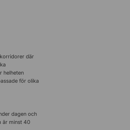
Lars-Åke Edenfeldt
17 Juni 2026
Enkelt att köpa Kontorsvaror till bra
pris
Hemmakontor
16 Juni 2026
Hade gärna fått mer information
korridorer där
om…
ska
r helheten
assade för olika
Bostadsmedia
15 Juni 2026
Smidigt och mobilvänligt
Klas Bremberg
8 Juni 2026
under dagen och
Bra stolar
m är minst 40