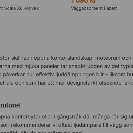
r
1 690 kr
t Scala XL Konvex
Väggabsorbent Fazett
stor skillnad i öppna kontorslandskap, mötesrum och 
ggarna med mjuka paneler tar snabbt udden av det typi
s påverkar hur effektiv ljuddämpningen blir – liksom hu
eutrala och som har ett mer designstarkt utseende, anp
ontoret
ppna kontorsytor eller i gångstråk där många rör sig 
ssorl rekommenderar vi oftast ljudämpare till vägg so