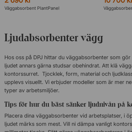
2 690 kr
10 700 k
Väggabsorbent PlantPanel
Väggabsorben
Ljudabsorbenter vägg
Hos oss på DPJ hittar du väggabsorbenter som gör 
ljudet annars gärna studsar obehindrat. Att klä vä
kontorssurret. Tjocklek, form, material och ljudklas
upplevs visuellt. Vi erbjuder modeller som är mer n
typer av arbetsmiljöer.
Tips för hur du bäst sänker ljudnivån på k
Placera dina väggabsorbenter vid arbetsplatser, i ö
ljudet märks som mest. Vill ni dämpa vanligt kontor