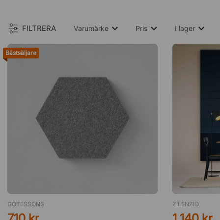
FILTRERA
Varumärke
Pris
I lager
Bästsäljare
GÖTESSONS
ZILENZIO
710 kr
1 140 kr