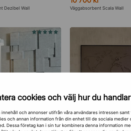
10 700 kr
t Dezibel Wall
Väggabsorbent Scala Wall
tera cookies och välj hur du handlar
 innehåll och annonser utifrån våra användares intressen samt 
kies och annan information från din enhet till de sociala medie
GÖTESSONS
ed. Dessa företag kan i sin tur kombinera denna information m