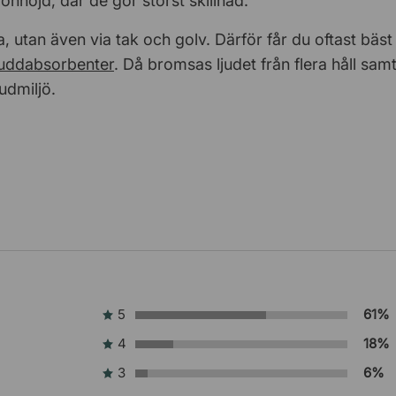
onhöjd, där de gör störst skillnad.
 utan även via tak och golv. Därför får du oftast bäst 
juddabsorbenter
. Då bromsas ljudet från flera håll sam
udmiljö.
5
61%
4
18%
3
6%