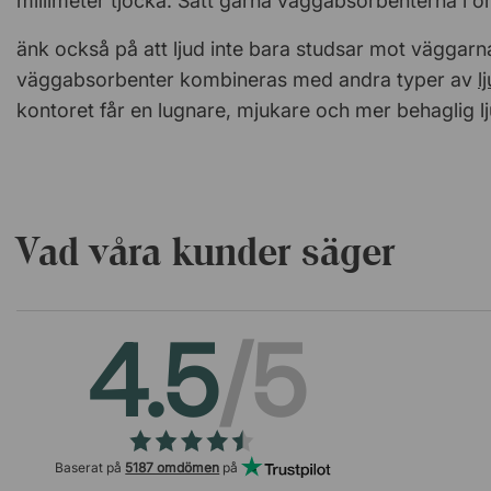
millimeter tjocka. Sätt gärna väggabsorbenterna i ör
änk också på att ljud inte bara studsar mot väggarna,
väggabsorbenter kombineras med andra typer av
l
kontoret får en lugnare, mjukare och mer behaglig lj
Vad våra kunder säger
4.5
/5
Baserat på
5187 omdömen
på