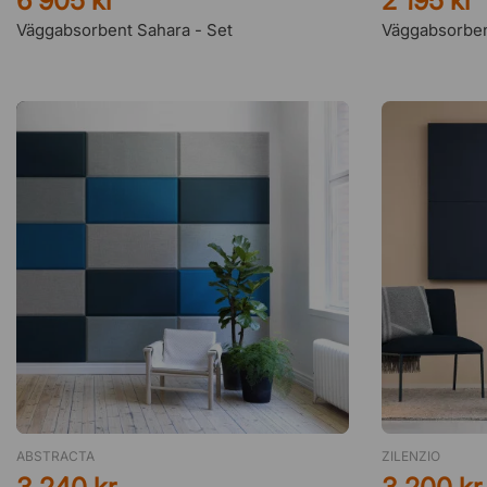
6 905 kr
2 195 kr
Väggabsorbent Sahara - Set
Väggabsorben
ABSTRACTA
ZILENZIO