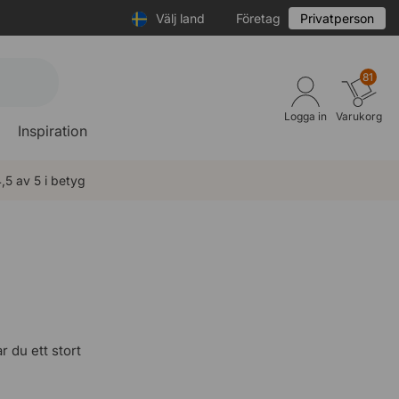
Välj land
Företag
Privatperson
81
Logga in
Varukorg
Inspiration
,5 av 5 i betyg
 du ett stort