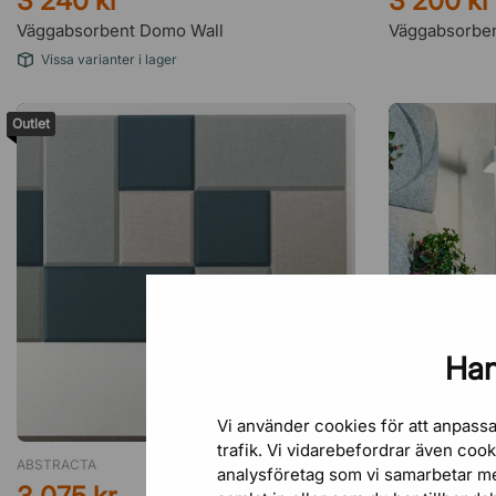
3 240 kr
3 200 kr
Väggabsorbent Domo Wall
Väggabsorben
Vissa varianter i lager
Outlet
Han
Vi använder cookies för att anpassa
trafik. Vi vidarebefordrar även coo
ABSTRACTA
GÖTESSONS
analysföretag som vi samarbetar m