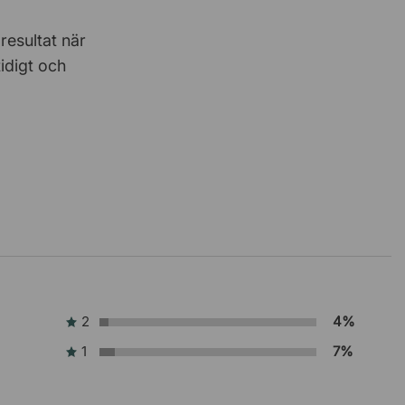
Svante E
4 Juni 2026
resultat när
Smidigt att både beställa och betala
tidigt och
Henric
3 Juni 2026
Smidigt
2
4%
1
7%