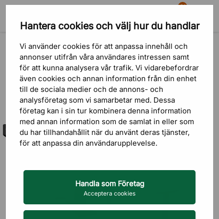
81
Hantera cookies och välj hur du handlar
Sök
Varukorg
Meny
Outlet
Vi använder cookies för att anpassa innehåll och
Outlet
annonser utifrån våra användares intressen samt
för att kunna analysera vår trafik. Vi vidarebefordrar
även cookies och annan information från din enhet
till de sociala medier och de annons- och
analysföretag som vi samarbetar med. Dessa
Sortering
FILTRERA
företag kan i sin tur kombinera denna information
med annan information som de samlat in eller som
Outlet
du har tillhandahållit när du använt deras tjänster,
Lägsta pris
för att anpassa din användarupplevelse.
Högsta pris
Nyast först
Handla som Företag
Acceptera cookies