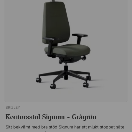
stoppat säte och ryggstöd. Klädd i elegant konstläder. Stilren
och prisvärd design! Uppfyller höga miljö- och hälsokrav. Alltid
10 års garanti.
BRIZLEY
Kontorsstol Signum - Grågrön
Sitt bekvämt med bra stöd Signum har ett mjukt stoppat säte