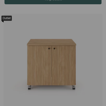
avlastning för armar och axlar. Specifikation Säte och
gungfunktion Fast ryggstöd i mesh. Justerbart svankstöd
(höjd). Synkrongunga med 4 låsbara lägen. Armstöd 3D-
Outlet
armstöd. Justerbara i höjd, djup och vinkel. Övrigt
GREENGUARD Gold-certifierad.Opus är en ergonomisk
kontorsstol som låter dig ställa in sitthöjd, svankstöd och
armstöd för att hitta rätt position, utformad för att ge dig
komfort hela arbetsdagen. Justerbar sitthöjd. Justerbara
armstöd i 3 lägen (höjd, djup, vinkel). Svankstöd (justerbart i
höjd). Synkrongunga med 4 låsbara lägen. Ryggstöd och säte
i mesh.