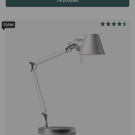
Till produkt
reptålig samtidigt som den är lätt att rengöra. Använd bara en
fuktad trasa för att torka bort kafferingar, damm och smulor.
Specifikation 25 mm tjock spånskiva av hög densitet (svart 19
mm). Slitstarkt laminat. Laminerad på bägge sidor. Lätt att
Outlet
hålla ren. Kommer utan förborrade hål.En slitstark bordsskiva i
laminat med mått 80xx60 cm. Skapa ett personligt bord med
en design och storlek som passar ditt utrymme perfekt!
Spånskiva av hög densitet. Slitstarkt laminat på båda sidor.
Lätt att hålla ren.