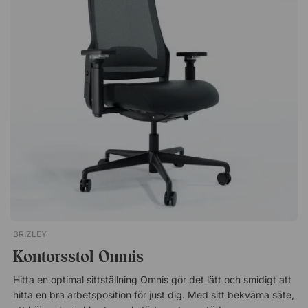
rikta ljuset, och ljustemperatur som skiftas i tre steg.
Inkluderar lampfot och klämfäste. Två ledpunkter som kan
vinklas var för sig för att enkelt positionera lampan. Vinkla
lamphuvudet för att rikta ljuset. Skifta mellan tre olika
färgtemperaturer. LED-lampa medföljer.
BRIZLEY
Kontorsstol Omnis
Hitta en optimal sittställning Omnis gör det lätt och smidigt att
hitta en bra arbetsposition för just dig. Med sitt bekväma säte,