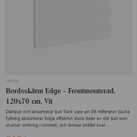
kontorsförvaring som förenar stilren design med hög
funktionalitet. Ett mångsidigt och prisvärt alternativ för det
moderna kontoret! Detta exemplar levereras utan ett
monterat handtag. Handtaget ligger löst i lådan. Utöver det
fabrikationsfelet så är produkten i nyskick! Slitstarkt och
lättskött. Garanterar säker förvaring med nyckellås. Stilren och
tidlös design.
LINTEX
Bordsskärm Edge - Frontmonterad,
120x70 cm, Vit
Dämpar och absorberar ljud Tack vare sin 28 millimeter tjocka
fyllning absorberar Edge effektivt stora delar av det ljud som
studsar omkring i rummet, och lämnar istället kvar ett mycket
mer dämpat och behagligt klimat att vistas i. Monteras enkelt