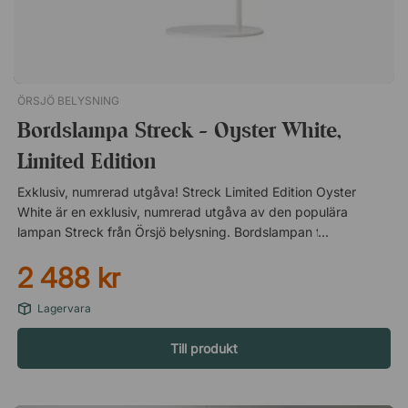
ÖRSJÖ BELYSNING
Bordslampa Streck - Oyster White,
Limited Edition
Exklusiv, numrerad utgåva! Streck Limited Edition Oyster
White är en exklusiv, numrerad utgåva av den populära
lampan Streck från Örsjö belysning. Bordslampan finns endast
i 50 exemplar vilket ger dig möjligheten att inreda ditt hem
2 488 kr
med ett unikt samlarobjekt – som dessutom är väldigt vackert.
Streck Oyster White finns även som golvlampa, även den i
Lagervara
limiterad utgåva! Elegant lampa i minimalistisk design Med sin
eleganta, smäckra design blir Streck Oyster White ett
Till produkt
minimalistiskt men intresseväckande inslag på bordet. Den
böljande sladden bidrar till lampans starka karaktär som även
förstärks av den vackra mässingsfärgen på både sladd och