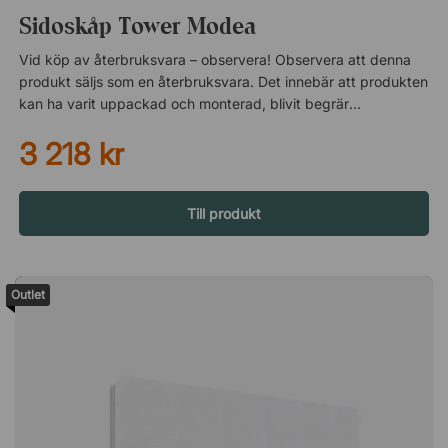
Sidoskåp Tower Modea
Vid köp av återbruksvara – observera! Observera att denna
produkt säljs som en återbruksvara. Det innebär att produkten
kan ha varit uppackad och monterad, blivit begränsad
använd, stått som demo-exemplar i vår butik eller showroom
3 218 kr
eller av annan anledning letar efter ett nytt hem. Produkten är
funktionellt felfri om ingenting annat anges i beskrivningen,
dock kan vissa kosmetiska defekter så som repor, bucklor och
fläckar förekomma. Läs därför alltid igenom
Till produkt
produktbeskrivningen noga. Returrätt gäller ej för
återbruksvaror. Läs mer om produkten på originalproduktens
sida här! Reklamationsrätt vid köp av återbruk När du köper
Outlet
återbrukade möbler hos oss gäller den allmänna
reklamationsrätten. Detta innebär att du har rätt att reklamera
produkten vid funktionsfel. Du kan däremot inte reklamera
varan för de defekter som gör att den säljs till nedsatt pris
som återbruksprodukt. Reklamationsrätten är giltig i tre år från
köptillfället för privatpersoner respektive två år för
företagskunder.Modea är en genomtänkt kollektion