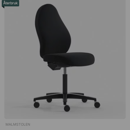
Återbruk
reklamationsrätten. Detta innebär att du har rätt att reklamera
produkten vid funktionsfel. Du kan däremot inte reklamera
varan för de defekter som gör att den säljs till nedsatt pris
som återbruksprodukt. Reklamationsrätten är giltig i tre år från
köptillfället för privatpersoner respektive två år för
företagskunder.Ergo 006C är det perfekta valet för dig som
söker en bekväm konferensstol till ett bra pris. Den stilrena
design passar lika utmärkt vid skrivbordet som i
konferensrummet! I gott skick men små märken på hjul samt
gaspelare. Justerbar sitthöjd för individuell anpassning.
Slitstark och lättrengörlig. Smidigt snurrstativ med hjul.
MALMSTOLEN