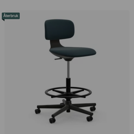
sida här! Reklamationsrätt vid köp av återbruk När du köper
återbrukade möbler hos oss gäller den allmänna
Återbruk
reklamationsrätten. Detta innebär att du har rätt att reklamera
produkten vid funktionsfel. Du kan däremot inte reklamera
varan för de defekter som gör att den säljs till nedsatt pris
som återbruksprodukt. Reklamationsrätten är giltig i tre år från
köptillfället för privatpersoner respektive två år för
företagskunder.Note Mobile är en rymlig hurts med tre lådor
varav en är anpassad för hängmappar. Har ett smidigt
centrallås och kommer på hjul. Hurtsen är fullt brukar men har
mindre repor och skador på framsida samt vänster sida. 3
låsbara lådor med centrallås. Anpassad låda för hängmappar
(A4). Höjd på 56,7 cm. I hållbar plåt. I gott skick - mindre
missfärgningar och skador på ovansidan. Obs! Notera att
hurtsen kommer i en blå färg (Azure) som syns på bild 2, 3
och 4. Första bilden visar enbart modellen på produkten.