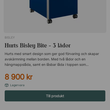
BISLEY
Hurts Bisley Bite - 3 lådor
Hurts med smart design som ger god förvaring och skapar
avskärmning mellan borden. Med två lådor och en
hängmappslåda, samt en låsbar låda i toppen som öppnas på
höger sida. Enkel att flytta. Snygg design i plåt. Lådor som tål
8 900 kr
max 20 kilo vardera. Hängmappslåda som tål max 40 kilo.
Praktisk topplåda med lås. Med integrerad whiteboard.
Lagervara
Till produkt