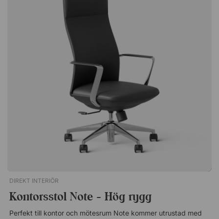
tåligt och lättstädat då du kan torka av det med fuktad trasa.
Obs! Eluttag ingår ej.Skrivbordet Point Swing är en blandning
mellan skåp och skrivbord, med höj- och sänkbar bordsskiva.
Ett kamouflerat, diskret skrivbord som exempelvis passar bra i
hemmet. Höj- och sänkbar bordsskiva. Plats för förvaring inne
i skåpet. Dörrar som öppnas utåt. Med slitstark laminat. På
smidiga hjul.
DIREKT INTERIÖR
Kontorsstol Note - Hög rygg
Perfekt till kontor och mötesrum Note kommer utrustad med