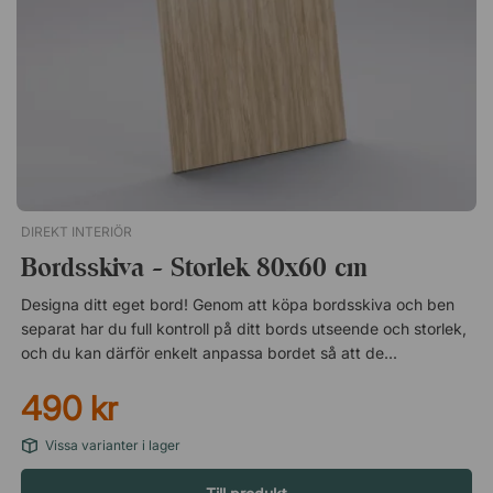
DIREKT INTERIÖR
Bordsskiva - Storlek 80x60 cm
Designa ditt eget bord! Genom att köpa bordsskiva och ben
separat har du full kontroll på ditt bords utseende och storlek,
och du kan därför enkelt anpassa bordet så att det passar
rummet perfekt. Bordsskivan kommer utan förborrade hål
490 kr
vilket gör den kompatibel med vilka ben eller underreden du
än väljer. Slipp repor och krånglig rengöring Bordsskivan är
Vissa varianter i lager
lätt och består av en spånskiva av hög densitet med ett
ytskikt av laminat. Laminaten gör bordsskivan slitstark och