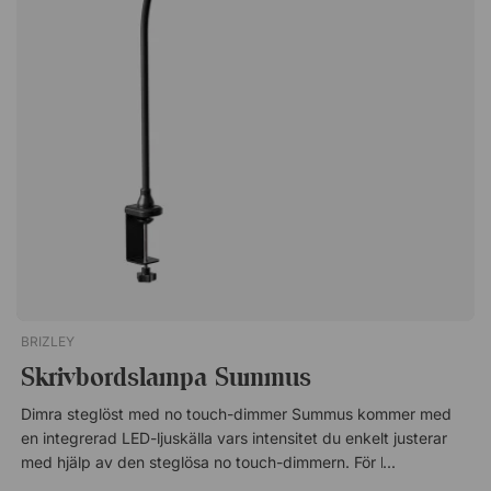
sitta med god komfort. Stolen är i fint skick och fullt
funktionell, men har tidigare visats upp och testats i vår butik.
Justerbar sitthöjd. Höj- och sänkbart ryggstöd. Lätt sviktande
ryggstöd. Fotring som kan justeras i höjd. Svart fotkryss med
hjul för hårda golv. Tygsäte och ryggstöd i färgen Teal Blue.
BRIZLEY
Skrivbordslampa Summus
Dimra steglöst med no touch-dimmer Summus kommer med
en integrerad LED-ljuskälla vars intensitet du enkelt justerar
med hjälp av den steglösa no touch-dimmern. För handen
under ljuskällan för att aktivera dimmern och ta bort den när