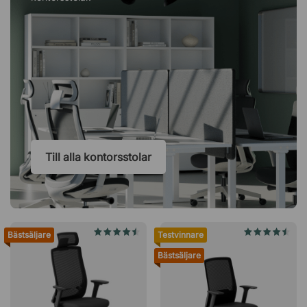
Till alla kontorsstolar
Bästsäljare
Testvinnare
Bästsäljare