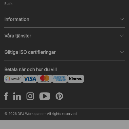
Butik
Information
Integritetspolicy
Våra tjänster
Försäljningsvillkor
Inredningshjälp
Populära sidor
Giltiga ISO certifieringar
Tysta rum & telefonbås
Jobba hos oss
ISO 9001
– Kvalitetsledning
Akustik & ljudproblem
Betala när och hur du vill
Nyheter & artiklar
ISO 14001
– Miljöledning
Projekt & offert
ISO 45001
– Arbetsmiljöledning
Leasing
Montering
© 2026 DPJ Workspace - All rights reserved