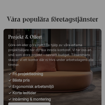
Våra populära företagstjänster
Projekt & Offert
Göra om eller göra nytt? Ta hjälp av våra erfarna
projektsäljare när du ska inreda kontoret. Vi tar oss an
små som stora projekt – oavsett budget. Tillsammans
skapar vi ett kontor där ni trivs under arbetsdagens alla
timmar.
✓
Fri projektledning
✓
Bästa pris
✓
Ergonomisk arbetsmiljö
✓
Korta ledtider
✓
Inbärning & montering