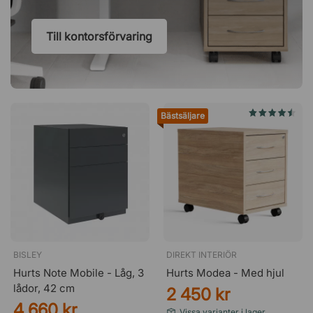
Till kontorsförvaring
Bästsäljare
BISLEY
DIREKT INTERIÖR
Hurts Note Mobile - Låg, 3
Hurts Modea - Med hjul
lådor, 42 cm
2 450 kr
4 660 kr
Vissa varianter i lager