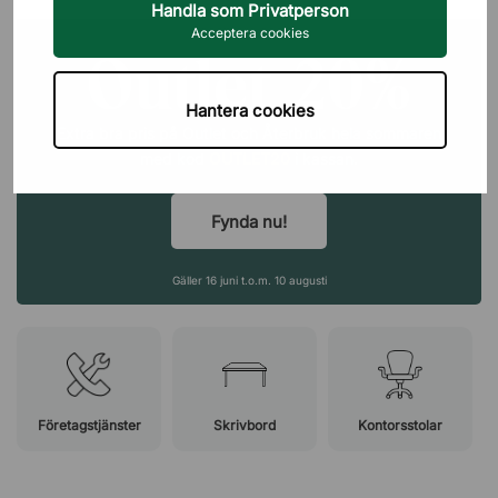
Handla som Privatperson
Acceptera cookies
Outlet
20%
Hantera cookies
Extra bra pris på Outlet och Återbruk hela sommaren
med kod
OUTLET20
i kassan.
Fynda nu!
Gäller 16 juni t.o.m. 10 augusti
Kontorsstolar
Företagstjänster
Skrivbord