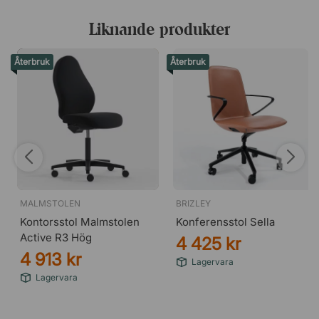
Reklamationsrätten är giltig i tre år från köptillfället för
privatpersoner respektive två år för företagskunder.
Liknande produkter
Återbruk
Återbruk
MALMSTOLEN
BRIZLEY
Kontorsstol Malmstolen
Konferensstol Sella
Active R3 Hög
4 425 kr
4 913 kr
Lagervara
Lagervara