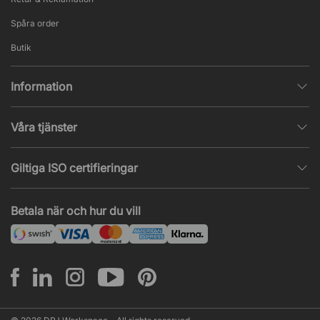
Spåra order
Butik
Information
Integritetspolicy
Våra tjänster
Försäljningsvillkor
Inredningshjälp
Populära sidor
Giltiga ISO certifieringar
Tysta rum & telefonbås
Jobba hos oss
ISO 9001
– Kvalitetsledning
Akustik & ljudproblem
Betala när och hur du vill
Nyheter & artiklar
ISO 14001
– Miljöledning
Projekt & offert
ISO 45001
– Arbetsmiljöledning
Leasing
Montering