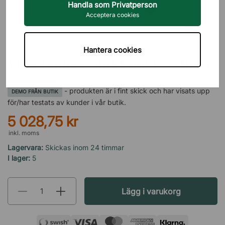
Handla som Privatperson
Acceptera cookies
VITRA
Hantera cookies
Vitra kontorsstol Rookie - High
- produkten är i fint skick och har visats upp
DEMO FRÅN BUTIK
för/har testats av kunder i vår butik.
5 028,75 kr
inkl. moms
Lagervara:
Skickas inom 24 timmar
I lager:
5
Lägg i varukorg