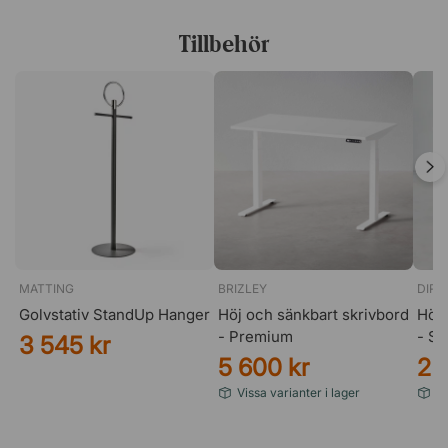
Tillbehör
MATTING
BRIZLEY
DIRE
Golvstativ StandUp Hanger
Höj och sänkbart skrivbord
Höj 
- Premium
- St
3 545 kr
5 600 kr
2 
Vissa varianter i lager
Vi