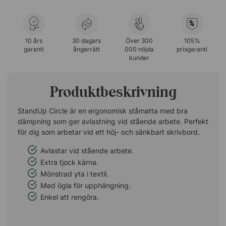
%
10 års
30 dagars
Över 300
105%
garanti
ångerrätt
000 nöjda
prisgaranti
kunder
Produktbeskrivning
StandUp Circle är en ergonomisk ståmatta med bra
dämpning som ger avlastning vid stående arbete. Perfekt
för dig som arbetar vid ett höj- och sänkbart skrivbord.
Avlastar vid stående arbete.
Extra tjock kärna.
Mönstrad yta i textil.
Med ögla för upphängning.
Enkel att rengöra.