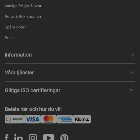
Vanliga frågor & svar
Retur & Reklamation
Spåra order
Butik
Information
Integritetspolicy
Våra tjänster
Försäljningsvillkor
Inredningshjälp
Populära sidor
Giltiga ISO certifieringar
Tysta rum & telefonbås
Jobba hos oss
ISO 9001
– Kvalitetsledning
Akustik & ljudproblem
Betala när och hur du vill
Nyheter & artiklar
ISO 14001
– Miljöledning
Projekt & offert
ISO 45001
– Arbetsmiljöledning
Leasing
Montering