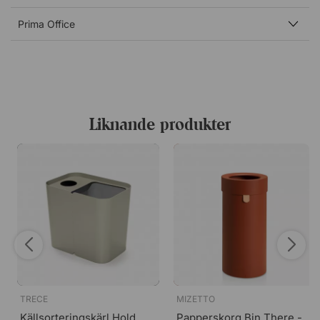
Neutral (ingen symbol)
Take Away Plastic
Prima Office
Take Away Paper
Brännbart
Eventuell text utöver symbolen kommer endast på
engelska. Vill du ha ett lock med knopp kan du välja
mellan
Trash
och
Neutral
.
Liknande produkter
TRECE
MIZETTO
Källsorteringskärl Hold
Papperskorg Bin There -