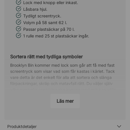
Lock med knopp eller inkast.
Låsbara hjul.
Tydligt screentryck.
Volym på 58 samt 62 l.
Passar plastsäckar på 70 l.
1 rulle med 25 st plastsäckar ingår.
Sortera rätt med tydliga symboler
Brooklyn Bin kommer med lock som går att få med fast
screentryck som visar vad som får kastas i kärlet. Tack
vare detta är det enkelt för alla att sortera och slänga
förpackningar, skräp och matavfall rätt. Du väljer själv
vilka symboler sopkärlen ska komma med och kan välja
mellan:
Läs mer
Papper
Aluminium + PET
Organiskt
Trash
Produktdetaljer