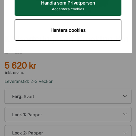
Handla som Privatperson
Acceptera cookies
PRIMA OFFICE
Hantera cookies
Källsorteringskärl Brooklyn Bin
Twin
5 620 kr
inkl. moms
Leveranstid: 2-3 veckor
Färg:
Svart
Lock 1:
Papper
Lock 2:
Papper