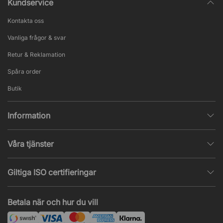
Kundservice
Kontakta oss
Vanliga frågor & svar
Retur & Reklamation
Spåra order
Butik
Information
Integritetspolicy
Våra tjänster
Försäljningsvillkor
Inredningshjälp
Populära sidor
Giltiga ISO certifieringar
Tysta rum & telefonbås
Jobba hos oss
ISO 9001
– Kvalitetsledning
Akustik & ljudproblem
Betala när och hur du vill
Nyheter & artiklar
ISO 14001
– Miljöledning
Projekt & offert