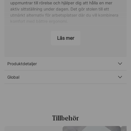
uppmuntrar till rörelse och hjälper dig att hålla en mer
aktiv sittställning under dagen. Det gör stolen till ett
utmärkt alternativ för arbetsplatser där du vill kombinera
komfort med bättre ergonomi.
Luftkudde som tränar bål och rygg
Läs mer
I sitsen finns en följsam luftkudde som skapar en lätt
instabilitet, vilket gör att kroppen hela tiden arbetar för
att hålla balansen. Effekten påminner om att sitta på en
pilatesboll och bidrar till att stärka både bål och rygg.
Produktdetaljer
Samtidigt förbättras kroppshållningen, vilket kan minska
belastningen vid stillasittande arbete.
Global
Bekväm sits i mikrofiber
Sitsen är klädd i mjuk mikrofiber som ger en behaglig
känsla och god komfort under arbetsdagen. Materialet är
både slitstarkt och lätt att underhålla, vilket gör stolen
lämplig för daglig användning i många olika typer av
Tillbehör
arbetsmiljöer.
Smidig rörlighet i arbetsmiljön