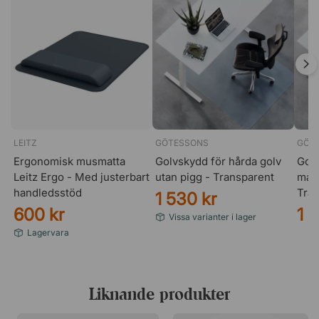
Air Seat är utrustad med lättrullade hjul som gör det
enkelt att förflytta sig mellan olika arbetsmoment. Två av
hjulen har broms, vilket gör att stolen kan stå stabilt när
du behöver en fastare position.
LEITZ
GÖTESSONS
GÖT
Ergonomisk musmatta
Golvskydd för hårda golv
Golv
Leitz Ergo - Med justerbart
utan pigg - Transparent
matt
handledsstöd
Tra
1 530 kr
600 kr
1 
Vissa varianter i lager
Lagervara
Liknande produkter