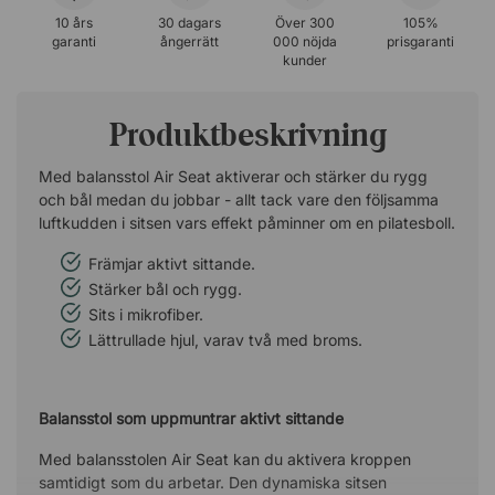
10 års
30 dagars
Över 300
105%
garanti
ångerrätt
000 nöjda
prisgaranti
kunder
Produktbeskrivning
Med balansstol Air Seat aktiverar och stärker du rygg
och bål medan du jobbar - allt tack vare den följsamma
luftkudden i sitsen vars effekt påminner om en pilatesboll.
Främjar aktivt sittande.
Stärker bål och rygg.
Sits i mikrofiber.
Lättrullade hjul, varav två med broms.
Balansstol som uppmuntrar aktivt sittande
Med balansstolen Air Seat kan du aktivera kroppen
samtidigt som du arbetar. Den dynamiska sitsen