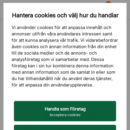
81
Hantera cookies och välj hur du handlar
Sök
Varukorg
Meny
Produkter
Sittmöbler
Aktiva sitt– & Ståmöbler
Balansstol & Sadelstol
Vi använder cookies för att anpassa innehåll och
annonser utifrån våra användares intressen samt
för att kunna analysera vår trafik. Vi vidarebefordrar
även cookies och annan information från din enhet
till de sociala medier och de annons- och
analysföretag som vi samarbetar med. Dessa
företag kan i sin tur kombinera denna information
med annan information som de samlat in eller som
du har tillhandahållit när du använt deras tjänster,
för att anpassa din användarupplevelse.
Handla som Företag
Acceptera cookies