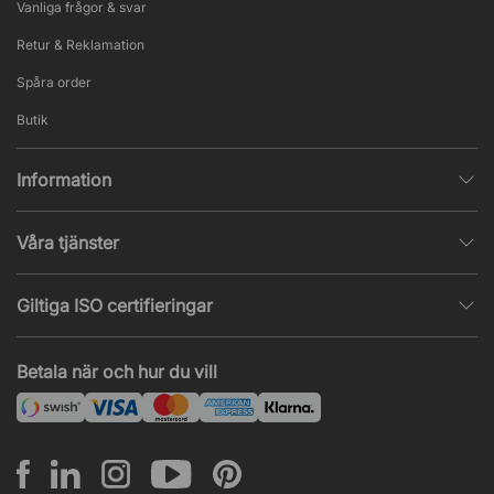
Vanliga frågor & svar
Retur & Reklamation
Spåra order
Butik
Information
Integritetspolicy
Våra tjänster
Försäljningsvillkor
Inredningshjälp
Populära sidor
Giltiga ISO certifieringar
Tysta rum & telefonbås
Jobba hos oss
ISO 9001
– Kvalitetsledning
Akustik & ljudproblem
Betala när och hur du vill
Nyheter & artiklar
ISO 14001
– Miljöledning
Projekt & offert
ISO 45001
– Arbetsmiljöledning
Leasing
Montering