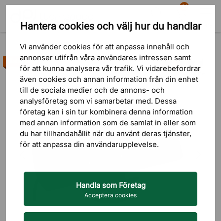
81
Hantera cookies och välj hur du handlar
Sök
Varukorg
Meny
Produkter
Kontorstillbehör
Eluttag för skrivbordet
Vi använder cookies för att anpassa innehåll och
annonser utifrån våra användares intressen samt
Bästsäljare
för att kunna analysera vår trafik. Vi vidarebefordrar
38 omdömen
även cookies och annan information från din enhet
till de sociala medier och de annons- och
analysföretag som vi samarbetar med. Dessa
företag kan i sin tur kombinera denna information
med annan information som de samlat in eller som
du har tillhandahållit när du använt deras tjänster,
för att anpassa din användarupplevelse.
Handla som Företag
Acceptera cookies