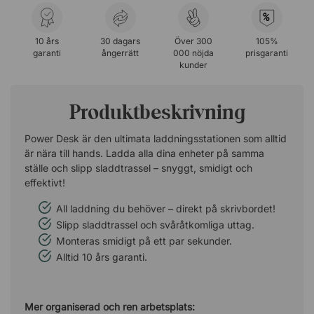
%
10 års
30 dagars
Över 300
105%
garanti
ångerrätt
000 nöjda
prisgaranti
kunder
Produktbeskrivning
Power Desk är den ultimata laddningsstationen som alltid
är nära till hands. Ladda alla dina enheter på samma
ställe och slipp sladdtrassel – snyggt, smidigt och
effektivt!
All laddning du behöver – direkt på skrivbordet!
Slipp sladdtrassel och svåråtkomliga uttag.
Monteras smidigt på ett par sekunder.
Alltid 10 års garanti.
Mer organiserad och ren arbetsplats: