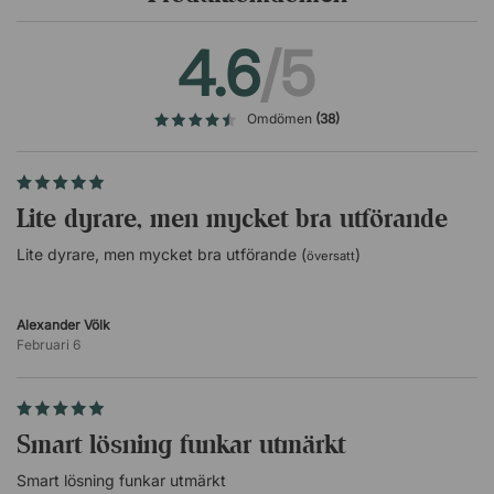
El-kabel: 2 meter (medföljer)
4.6
/5
Klämfäste medföljer
Passar bordsskivor med tjocklek upp till 5 cm
Omdömen
(38)
Lite dyrare, men mycket bra utförande
Lite dyrare, men mycket bra utförande (
)
översatt
Alexander Völk
Februari 6
Smart lösning funkar utmärkt
Smart lösning funkar utmärkt