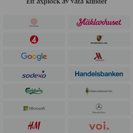
Ett axplock av våra kunder
Svart (60999)