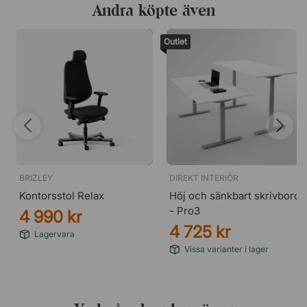
Andra köpte även
Outlet
BRIZLEY
DIREKT INTERIÖR
Kontorsstol Relax
Höj och sänkbart skrivbord
- Pro3
4 990 kr
4 725 kr
Lagervara
Ljusgrå (60004)
Vissa varianter i lager