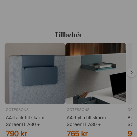
dessa finns som tillbehör.
Tygfärger:
Tillbehör
GÖTESSONS
GÖTESSONS
GÖT
A4-fack till skärm
A4-hylla till skärm
Benp
ScreenIT A30 +
ScreenIT A30 +
Scr
790 kr
765 kr
90