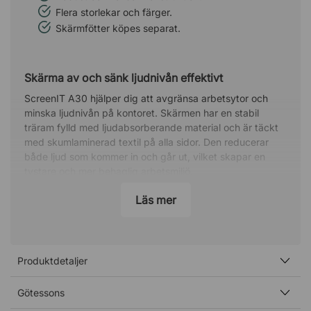
Flera storlekar och färger.
Skärmfötter köpes separat.
Skärma av och sänk ljudnivån effektivt
ScreenIT A30 hjälper dig att avgränsa arbetsytor och
minska ljudnivån på kontoret. Skärmen har en stabil
träram fylld med ljudabsorberande material och är täckt
med skumlaminerad textil på alla sidor. Den reducerar
både ljud som kommer in och går ut, vilket skapar en
tystare och mer behaglig arbetsmiljö.
Specifikation
Läs mer
Fylld med 30 mm ljudabsorberande material.
5 mm skumlaminerad textil på vardera sida.
Ramkonstruktion av trä.
Produktdetaljer
Klädd i tyget Event Screen+ från Gabriel (100 %
polyester).
Götessons
Obs! Glöm ej att beställa golvfötter med eller utan hjul,