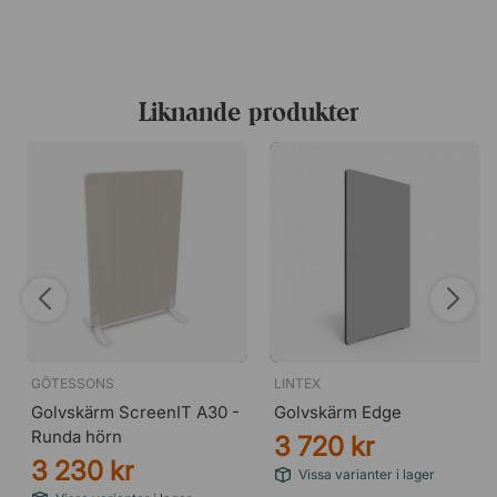
Vit (60000)
Liknande produkter
GÖTESSONS
LINTEX
Golvskärm ScreenIT A30 -
Golvskärm Edge
Runda hörn
3 720 kr
3 230 kr
Beige (61008)
Vissa varianter i lager