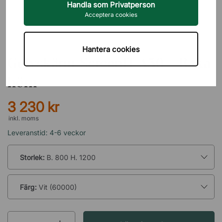
Handla som Privatperson
Acceptera cookies
GÖTESSONS
Hantera cookies
Golvskärm ScreenIT A30 - Raka
hörn
3 230 kr
inkl. moms
Leveranstid: 4-6 veckor
Storlek:
B. 800 H. 1200
Färg:
Vit (60000)