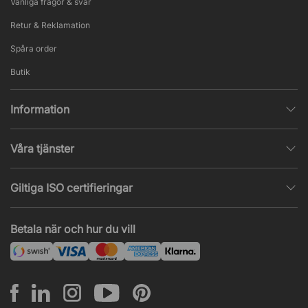
Vanliga frågor & svar
Retur & Reklamation
Spåra order
Butik
Information
Integritetspolicy
Våra tjänster
Försäljningsvillkor
Inredningshjälp
Populära sidor
Giltiga ISO certifieringar
Tysta rum & telefonbås
Jobba hos oss
ISO 9001
– Kvalitetsledning
Akustik & ljudproblem
Betala när och hur du vill
Nyheter & artiklar
ISO 14001
– Miljöledning
Projekt & offert
ISO 45001
– Arbetsmiljöledning
Leasing
Montering