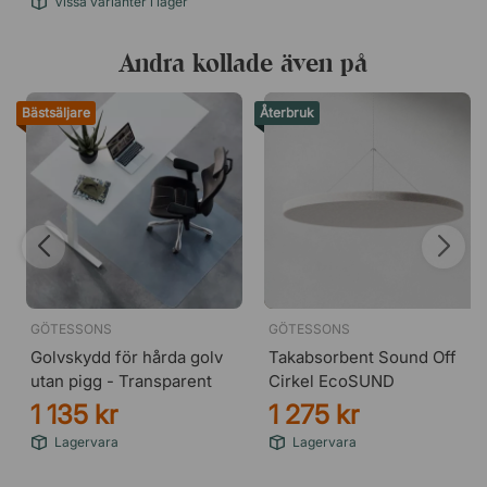
Vissa varianter i lager
Andra kollade även på
Bästsäljare
Återbruk
GÖTESSONS
GÖTESSONS
Golvskydd för hårda golv
Takabsorbent Sound Off
utan pigg - Transparent
Cirkel EcoSUND
1 135 kr
1 275 kr
Brun (61011)
Lagervara
Lagervara