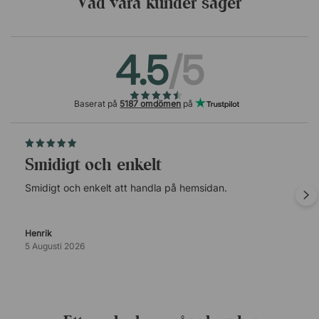
Vad våra kunder säger
4.5
/5
Baserat på
5187 omdömen
på
Smidigt och enkelt
Smidigt och enkelt att handla på hemsidan.
Mörkgrå (60021)
Henrik
5 Augusti 2026