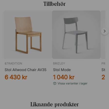
Tillbehör
&TRADITION
BRIZLEY
PROF
Stol Allwood Chair AV35
Stol Mode
Sto
6 430 kr
1 040 kr
2 
Vissa varianter i lager
Liknande produkter