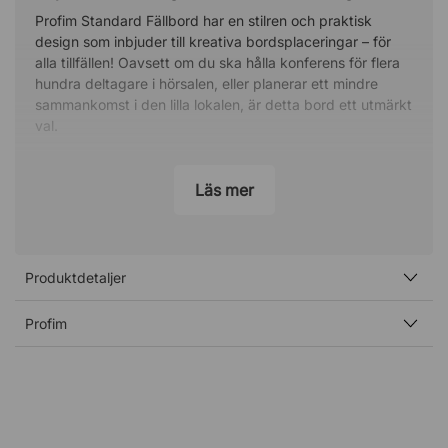
Profim Standard Fällbord har en stilren och praktisk
design som inbjuder till kreativa bordsplaceringar – för
alla tillfällen! Oavsett om du ska hålla konferens för flera
hundra deltagare i hörsalen, eller planerar ett mindre
sammankomst i den lilla lokalen, är detta bord ett utmärkt
val.
Plocka snabbt fram och undan
Läs mer
Med detta flexibla bord kan du snabbt och smidigt ställa
i ordning din yta. Bordet är lätt att koppla samman, fälla
ihop och stapla vilket gör det väldigt behändigt att
arbeta med. Komplettera gärna med en bra
transportvagn för att göra möbleringen och
Produktdetaljer
ommöbleringen ännu enklare.
Profim