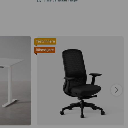
Vissa varianter i lager
Testvinnare
Bästsäljare