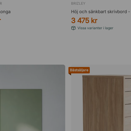
R
BRIZLEY
Longa
Höj och sänkbart skrivbord -
r
3 475 kr
Vissa varianter i lager
Bästsäljare