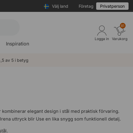
Välj land
Företag
Privatperson
81
Logga in
Varukorg
Inspiration
,5 av 5 i betyg
kombinerar elegant design i stål med praktisk förvaring.
rena uttryck blir Use en lika snygg som funktionell detalj.
tål.