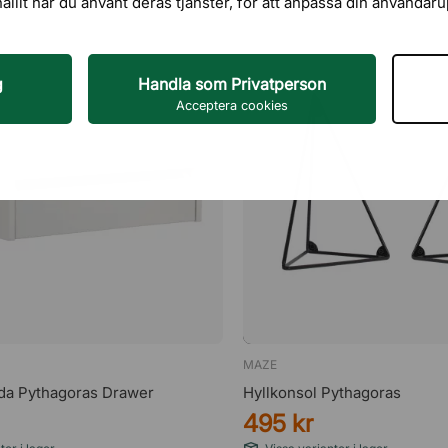
hållit när du använt deras tjänster, för att anpassa din användar
g
Handla som Privatperson
Acceptera cookies
MAZE
åda Pythagoras Drawer
Hyllkonsol Pythagoras
495 kr