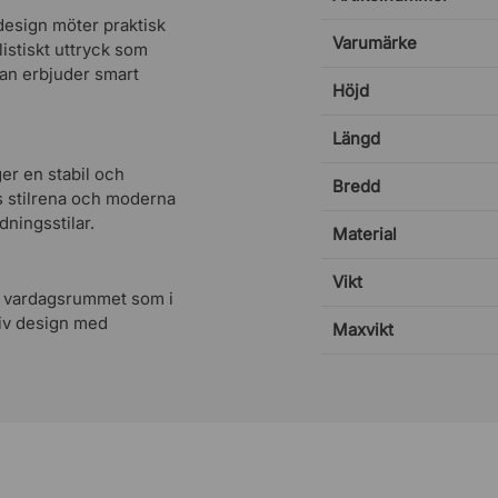
design möter praktisk
Varumärke
listiskt uttryck som
lan erbjuder smart
Höjd
Längd
ger en stabil och
Bredd
ans stilrena och moderna
dningsstilar.
Material
Vikt
 i vardagsrummet som i
tiv design med
Maxvikt