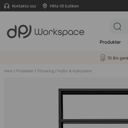
Kontakta oss
Hitta till butiken
Produkter
10 års gara
Hem
Produkter
Förvaring
Hyllor & Hyllsystem