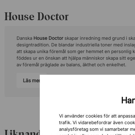
House Doctor
Danska
House Doctor
skapar inredning med grund i sk
designtradition. De blandar industriella toner med insla
att skapa unika föremål som ger hemmet en personlig k
föddes ur en önskan att hjälpa människor skapa sitt e
av föremål präglade av balans, äkthet och enkelhet.
Läs mer
Han
Vi använder cookies för att anpassa
trafik. Vi vidarebefordrar även coo
analysföretag som vi samarbetar m
Liknande produkter