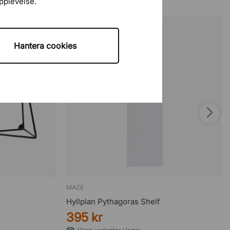
upplevelse.
Hantera cookies
MAZE
Hyllplan Pythagoras Shelf
395 kr