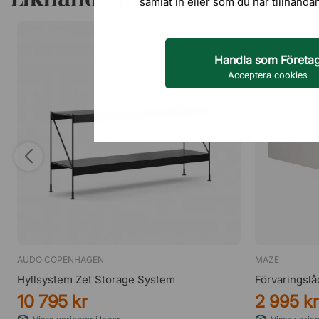
samlat in eller som du har tillhanda
Handla som Företa
Acceptera cookies
AUDO COPENHAGEN
MAZE
Hyllsystem Zet Storage System
Förvaringsl
10 795 kr
2 995 kr