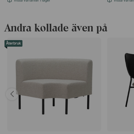
Vissa varianter i lager
Vissa varian
Andra kollade även på
Återbruk