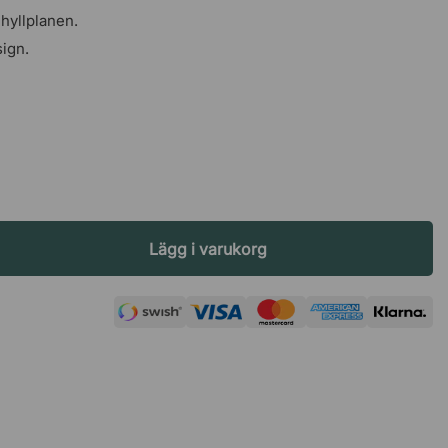
 hyllplanen.
ign.
Lägg i varukorg