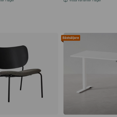
ter i lager
Vissa varianter i lager
Bästsäljare