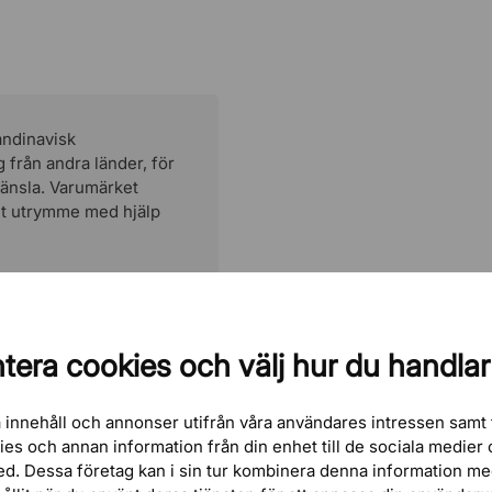
andinavisk
g från andra länder, för
änsla. Varumärket
get utrymme med hjälp
tera cookies och välj hur du handlar
 innehåll och annonser utifrån våra användares intressen samt 
kies och annan information från din enhet till de sociala medie
ed. Dessa företag kan i sin tur kombinera denna information m