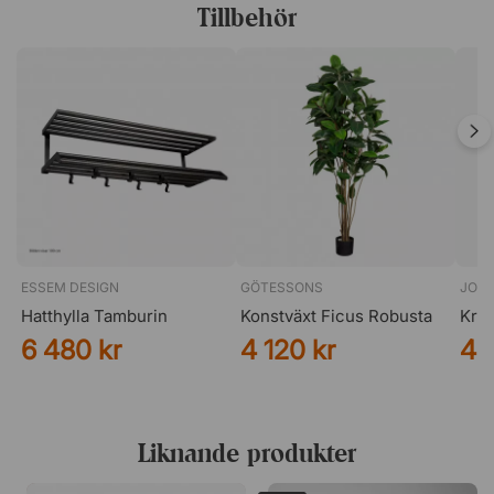
Tillbehör
ESSEM DESIGN
GÖTESSONS
JOHA
Hatthylla Tamburin
Konstväxt Ficus Robusta
Kru
6 480 kr
4 120 kr
4 
Liknande produkter