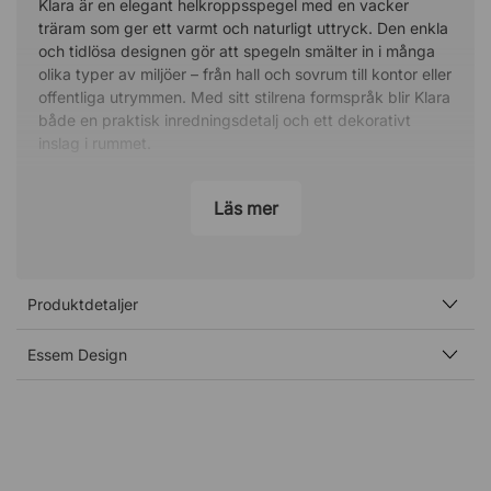
Klara är en elegant helkroppsspegel med en vacker
träram som ger ett varmt och naturligt uttryck. Den enkla
och tidlösa designen gör att spegeln smälter in i många
olika typer av miljöer – från hall och sovrum till kontor eller
offentliga utrymmen. Med sitt stilrena formspråk blir Klara
både en praktisk inredningsdetalj och ett dekorativt
inslag i rummet.
Skapar rymd och ljus i rummet
Läs mer
En helkroppsspegel är inte bara funktionell, utan kan
också påverka känslan i rummet. Klara reflekterar ljus och
omgivning på ett sätt som gör att rummet upplevs större
och mer öppet. Den är därför ett utmärkt val i både
Produktdetaljer
mindre utrymmen och i rum där du vill förstärka känslan
av rymd.
Essem Design
Minimalistisk design med smidig placering
Med ett djup på endast 3 centimeter från väggen får
spegeln ett nätt och diskret uttryck. Den minimalistiska
designen gör den enkel att placera i olika miljöer och
passar lika bra i moderna som i mer klassiska inredningar.