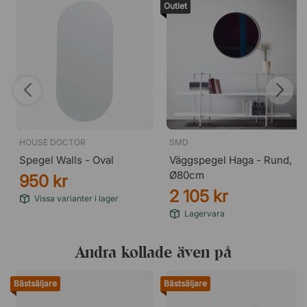
Outlet
HOUSE DOCTOR
SMD
Spegel Walls - Oval
Väggspegel Haga - Rund,
Ø80cm
950 kr
2 105 kr
Vissa varianter i lager
Lagervara
Andra kollade även på
Bästsäljare
Bästsäljare