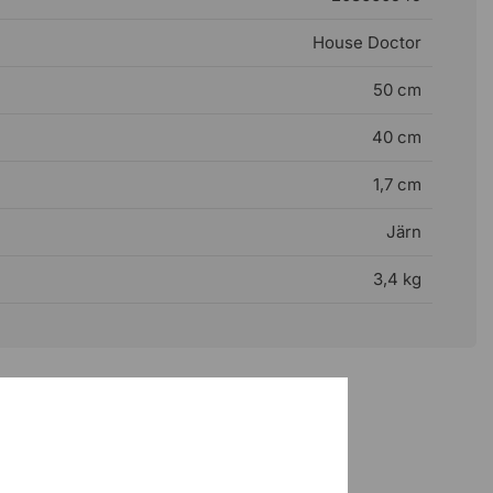
House Doctor
50 cm
40 cm
1,7 cm
Järn
3,4 kg