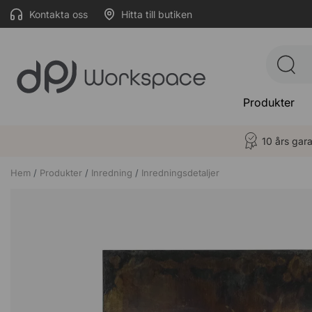
Kontakta oss
Hitta till butiken
Produkter
10 års gara
Hem
Produkter
Inredning
Inredningsdetaljer