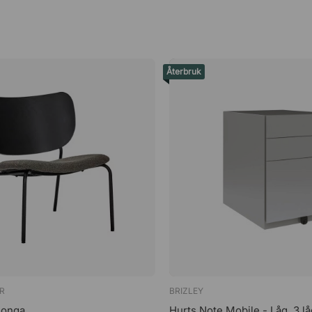
Återbruk
R
BRIZLEY
Longa
Hurts Note Mobile - Låg, 3 l