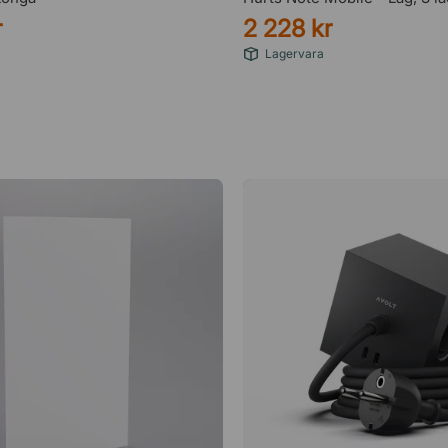
r
2 228 kr
Lagervara