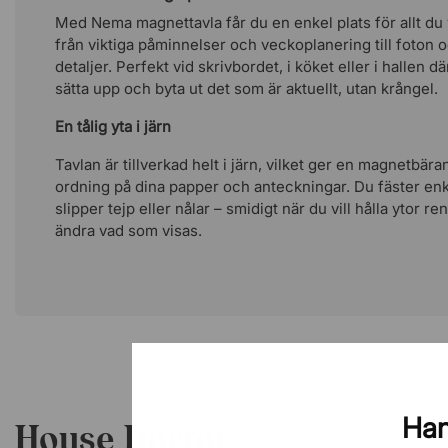
Med Nema magnettavla får du en enkel plats för allt du vi
från viktiga påminnelser och veckoplanering till foton
detaljer. Perfekt vid skrivbordet, i köket eller i hallen d
sätta upp och byta ut det som är aktuellt, utan krångel.
En tålig yta i järn
Tavlan är tillverkad helt i järn, vilket ger en magnetbär
ordning på dina papper och anteckningar. Du fäster e
slipper tejp eller nålar – smidigt när du vill hålla ytor 
ändra vad som visas.
Han
House Doctor