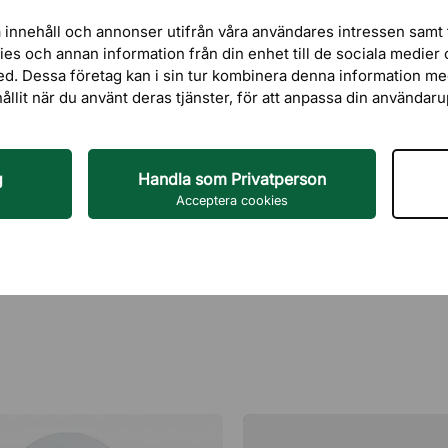
 innehåll och annonser utifrån våra användares intressen samt 
kies och annan information från din enhet till de sociala medie
andinavisk
ed. Dessa företag kan i sin tur kombinera denna information m
g från andra länder, för
hållit när du använt deras tjänster, för att anpassa din användar
änsla. Varumärket
get utrymme med hjälp
g
Handla som Privatperson
Acceptera cookies