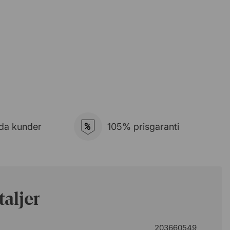
%
da kunder
105% prisgaranti
aljer
203660549