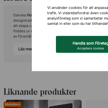
Vi använder cookies för att anpassa
trafik. Vi vidarebefordrar även coo
Danska
House Doctor
skapar inredning med grund i sk
analysföretag som vi samarbetar m
designtradition. De blandar industriella toner med insla
samlat in eller som du har tillhanda
att skapa unika föremål som ger hemmet en personlig k
föddes ur en önskan att hjälpa människor skapa sitt e
av föremål präglade av balans, äkthet och enkelhet.
Handla som Företa
Acceptera cookies
Läs mer
Liknande produkter
Bästsäljare