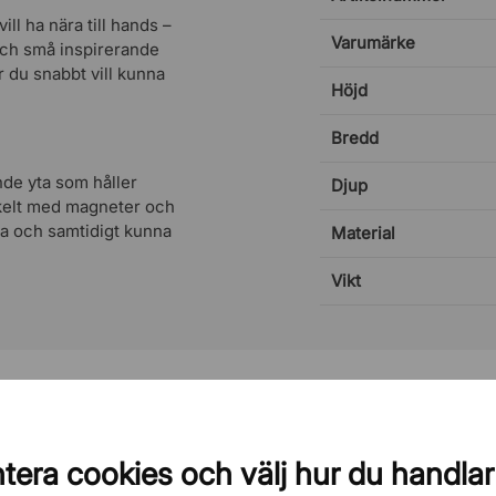
ll ha nära till hands –
Varumärke
 och små inspirerande
är du snabbt vill kunna
Höjd
Bredd
ande yta som håller
Djup
nkelt med magneter och
rena och samtidigt kunna
Material
Vikt
tera cookies och välj hur du handlar