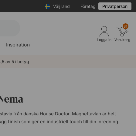
Välj land
Företag
Privatperson
81
Logga in
Varukorg
Inspiration
,5 av 5 i betyg
 Nema
tavla från danska House Doctor. Magnettavlan är helt
ygg finish som ger en industriell touch till din inredning.