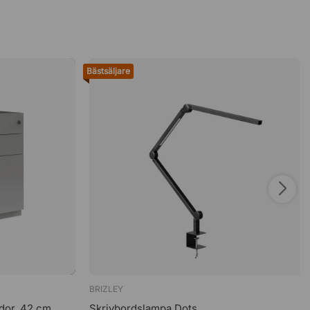
Bästsäljare
BRIZLEY
ådor, 42 cm
Skrivbordslampa Dots