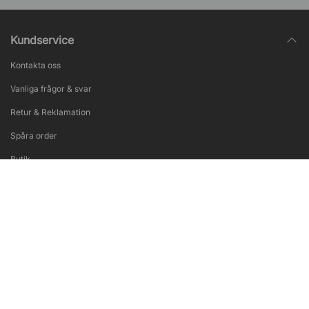
Kundservice
Kontakta oss
Vanliga frågor & svar
Retur & Reklamation
Spåra order
Butik
Information
Integritetspolicy
Våra tjänster
Försäljningsvillkor
Inredningshjälp
Populära sidor
Giltiga ISO certifieringar
Tysta rum & telefonbås
Jobba hos oss
ISO 9001
– Kvalitetsledning
Akustik & ljudproblem