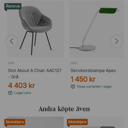
Återbruk
HAY
HAY
Stol About A Chair AAC127
Skrivbordslampa Apex
- Grå
1 450 kr
4 403 kr
Vissa varianter i lager
Lagervara
Andra köpte även
Bästsäljare
Bästsäljare