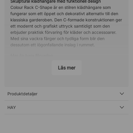
Skulptural klädhängare med funktionell design
Colour Rack C-Shape är en stilren klädhängare som
fungerar som ett öppet och dekorativt alternativ till den
klassiska garderoben. Den C-formade konstruktionen ger
ett modernt och grafiskt uttryck samtidigt som den
erbjuder praktisk förvaring för kläder och accessoarer.
Med sina vackra färger och tydliga form blir den
dessutom ett iögonfallande inslag i rummet.
Mer än bara förvaring
Tack vare sin skulpturala form kan klädhängaren även
Läs mer
användas som en lätt rumsavdelare. Den öppna designen
gör att möbeln inte känns tung i rummet, utan bidrar
istället till en luftig och kreativ atmosfär – perfekt i både
sovrum, hall eller större öppna ytor.
Produktdetaljer
Modern design med tydlig karaktär
Den minimalistiska C-formen ger klädhängaren en distinkt
HAY
silhuett som förenar funktion och estetik. Resultatet är en
möbel som både organiserar och fungerar som ett
designobjekt i inredningen.