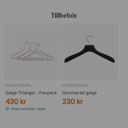
Om formgivarna – Muller Van Severen
Muller Van Severen grundades våren 2011 av
Tillbehör
konstnärerna Fien Muller och Hannes Van Severen. Deras
verk balanserar mellan design och konst, med fokus på
skulpturala möbler som integrerar rummet omkring sig.
De kombinerar intuitiv formgivning med en passion för
konst, arkitektur och material. Efter att ha vunnit flera
priser och samarbetat med prestigefyllda museer och
gallerier världen över, anses de idag vara ett av Europas
mest inflytelserika designteam.
ESSEM DESIGN
ESSEM DESIGN
Galge Triangel - Flerpack
Gummerad galge
430 kr
230 kr
Vissa varianter i lager