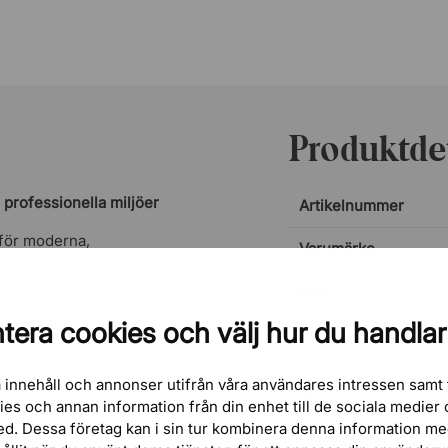
Produktdet
professionella miljöer
Artikelnummer
 för moderna,
Varumärke
dinaviska design,
Viggo en inbjudande
Höjd
tera cookies och välj hur du handlar
Längd
la teamet runt samma
törre
 innehåll och annonser utifrån våra användares intressen samt 
orsmiljö.
Bredd
kies och annan information från din enhet till de sociala medie
ed. Dessa företag kan i sin tur kombinera denna information m
Tjocklek bordsskiva