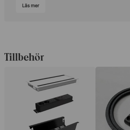
560.
Läs mer
Få plats med alla i teamet vid samma bord!
Vi har räknat ut vilken längd du behöver beroende på h
vill ha. Vi räknar med en stol som är ca 60-65 cm bred.
180 cm= 5-6 stolar.
220 cm= 6-8 stolar.
Tillbehör
240 cm= 6-8 stolar.
280 cm= 8-10 stolar.
320 cm= 8-10 stolar.
360 cm= 10-12 stolar.
420 cm= 12-14 stolar.
560 cm= 16-18 stolar.