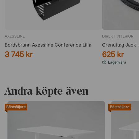
AXESSLINE
DIREKT INTERIÖR
Bordsbrunn Axessline Conference Lilla
Grenuttag Jack 
3 745 kr
625 kr
Lagervara
Andra köpte även
Bästsäljare
Bästsäljare