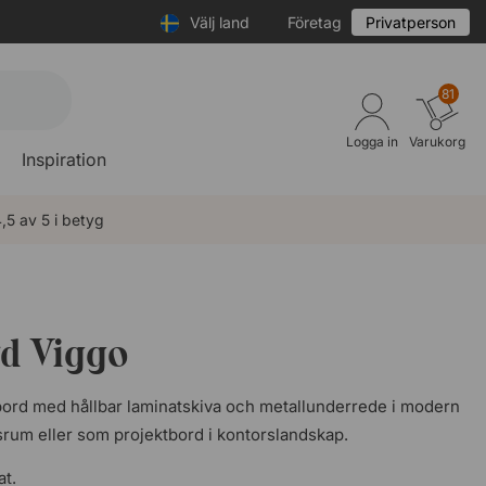
Välj land
Företag
Privatperson
81
Logga in
Varukorg
Inspiration
,5 av 5 i betyg
d Viggo
sbord med hållbar laminatskiva och metallunderrede i modern
srum eller som projektbord i kontorslandskap.
at.