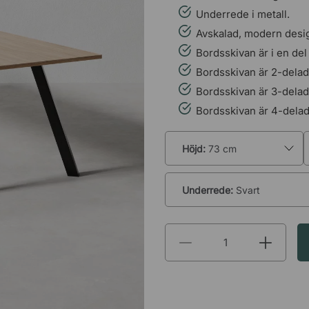
Underrede i metall.
Avskalad, modern desi
Bordsskivan är i en del
Bordsskivan är 2-delad
Bordsskivan är 3-delad
Bordsskivan är 4-delad
9 095 kr
Höjd:
73 cm
inkl. moms
Underrede:
Svart
Lagervara:
Skickas inom 