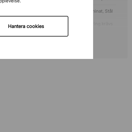
upplevelse.
Spånskiva, Laminat, Stål
Montering krävs
Hantera cookies
10 år