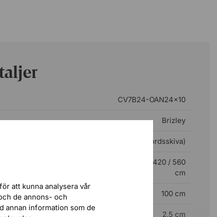
aljer
CV7B24-OAN24x10
Brizley
73 / 90 cm (exkl. bordsskiva)
180 / 220 / 240 / 280 / 320 / 420 / 560
cm
för att kunna analysera vår
100 cm
r och de annons- och
ed annan information som de
2,5 cm