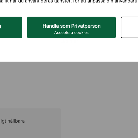
ssionella miljöer. Den
hållit när du använt deras tjänster, för att anpassa din användar
kt, högkvalitativt
Material
atet står emot repor,
rfekt för arbetsplatser
Montering
g
Handla som Privatperson
Acceptera cookies
Garanti
Läs mer
och pålitlig grund,
nt och lätt uttryck.
 gör Viggo till ett
så kan detta bord rymma
 bredd per stol.
igt hållbara
rna: 280, 320, 420,