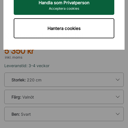
Handla som Privatperson
Acceptera cookies
DIREKT INTERIÖR
Hantera cookies
Konferensbord Modul
5 350 kr
inkl. moms
Leveranstid: 3-4 veckor
Storlek:
220 cm
Färg:
Valnöt
Ben:
Svart