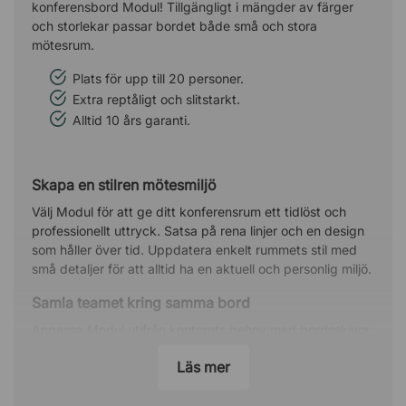
konferensbord Modul! Tillgängligt i mängder av färger
och storlekar passar bordet både små och stora
mötesrum.
Plats för upp till 20 personer.
Extra reptåligt och slitstarkt.
Alltid 10 års garanti.
Skapa en stilren mötesmiljö
Välj Modul för att ge ditt konferensrum ett tidlöst och
professionellt uttryck. Satsa på rena linjer och en design
som håller över tid. Uppdatera enkelt rummets stil med
små detaljer för att alltid ha en aktuell och personlig miljö.
Samla teamet kring samma bord
Anpassa Modul utifrån kontorets behov med bordsskivor
från 180 centimeter upp till 700 centimeter. Gör plats för
Läs mer
både små och stora grupper, och låt hela teamet samlas
bekvämt vid ett och samma bord.