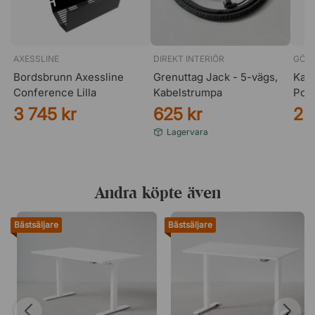
AXESSLINE
DIREKT INTERIÖR
GÖT
Bordsbrunn Axessline
Grenuttag Jack - 5-vägs,
Kabe
Conference Lilla
Kabelstrumpa
Powe
3 745 kr
625 kr
2 
Lagervara
Andra köpte även
Bästsäljare
Bästsäljare