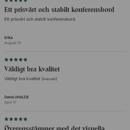
220 cm= 6-8 stolar.
Ett prisvärt och stabilt konferensbord
240 cm= 6-8 stolar.
280 cm= 8-10 stolar.
Ett prisvärt och stabilt konferensbord.
320 cm= 8-10 stolar.
360 cm= 10-12 stolar.
420 cm= 12-14 stolar.
Erika
560 cm= 16-18 stolar.
Augusti 10
700 cm= 20-22 stolar
Väldigt bra kvalitet
Väldigt bra kvalitet (
)
översatt
Denis UHALDE
April 17
överensstämmer med det visuella,...