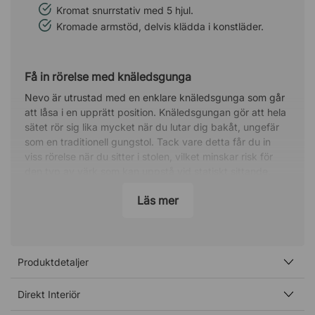
Kromat snurrstativ med 5 hjul.
Kromade armstöd, delvis klädda i konstläder.
Få in rörelse med knäledsgunga
Nevo är utrustad med en enklare knäledsgunga som går
att låsa i en upprätt position. Knäledsgungan gör att hela
sätet rör sig lika mycket när du lutar dig bakåt, ungefär
som en traditionell gungstol. Tack vare detta får du in
viss rörelse när du sitter i stolen, vilket minskar risk för
den typ av värk som kan uppstå vid statiskt sittande.
Aktivera, lås och justera enkelt
Läs mer
Du aktiverar stolens gunga genom att dra ut spaken som
sitter under sätet på stolens högra sida, och låser den i
upprätt läge genom att trycka in spaken igen. För att
Produktdetaljer
justera gungmotståndet vrider du istället på reglaget som
sitter på den främre delen av sätets undersida.
Direkt Interiör
Kombinera stil och funktion