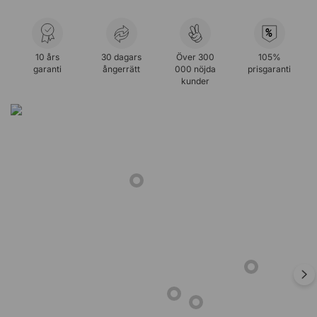
%
10 års
30 dagars
Över 300
105%
garanti
ångerrätt
000 nöjda
prisgaranti
kunder