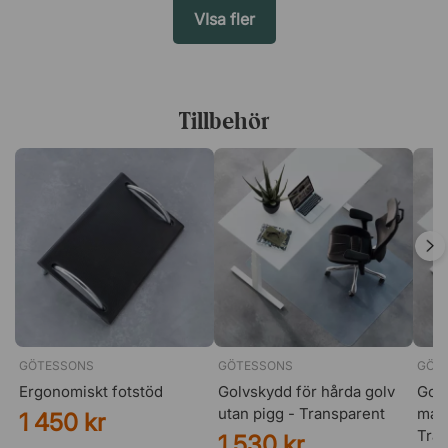
VIsa fler
Tillbehör
GÖTESSONS
GÖTESSONS
GÖT
Ergonomiskt fotstöd
Golvskydd för hårda golv
Golv
utan pigg - Transparent
matt
1 450 kr
Tra
1 530 kr