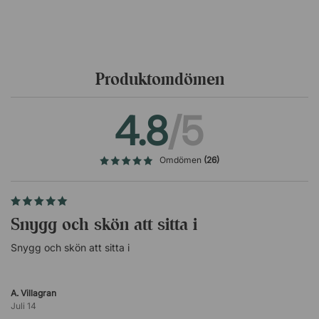
Kontorsstolen har en elegant design där sätet kommer i
svart eller brunt konstläder. Dess kromade detaljer bryter
av mot konstlädret och ger stolen en sofistikerad känsla.
Detta, tillsammans med stolens enkla funktioner, gör att
Nevo passar perfekt på exempelvis hemmakontoret eller
Produktomdömen
i konferensrummet.
4.8
/5
Omdömen
(26)
Snygg och skön att sitta i
Snygg och skön att sitta i
A. Villagran
Juli 14