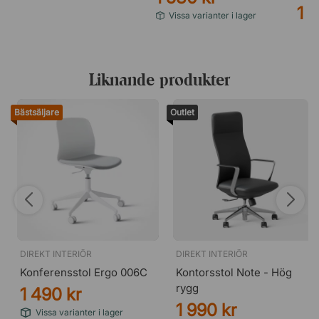
1 
Vissa varianter i lager
Liknande produkter
Bästsäljare
Outlet
DIREKT INTERIÖR
DIREKT INTERIÖR
Konferensstol Ergo 006C
Kontorsstol Note - Hög
rygg
1 490 kr
1 990 kr
Vissa varianter i lager