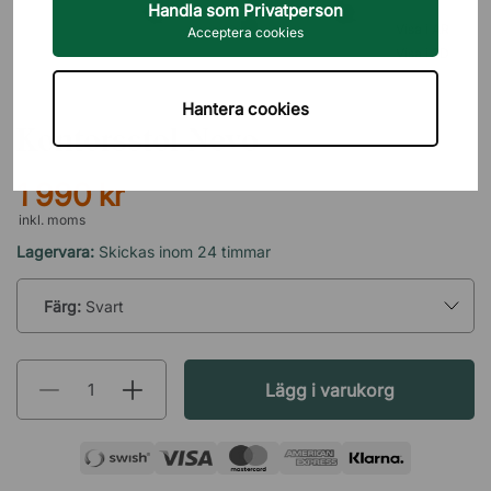
Handla som Privatperson
Visa i AR
Acceptera cookies
Visa i 3D
DIREKT INTERIÖR
Hantera cookies
Kontorsstol Nevo
1 990 kr
inkl. moms
Lagervara:
Skickas inom 24 timmar
Färg:
Svart
Lägg i varukorg