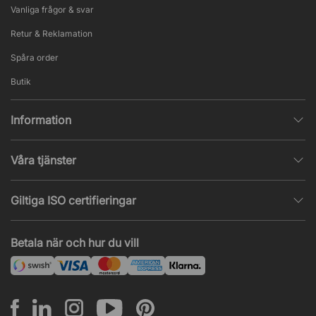
Vanliga frågor & svar
Retur & Reklamation
Spåra order
Butik
Information
Integritetspolicy
Våra tjänster
Försäljningsvillkor
Inredningshjälp
Populära sidor
Giltiga ISO certifieringar
Tysta rum & telefonbås
Jobba hos oss
ISO 9001
– Kvalitetsledning
Akustik & ljudproblem
Betala när och hur du vill
Nyheter & artiklar
ISO 14001
– Miljöledning
Projekt & offert
ISO 45001
– Arbetsmiljöledning
Leasing
Montering