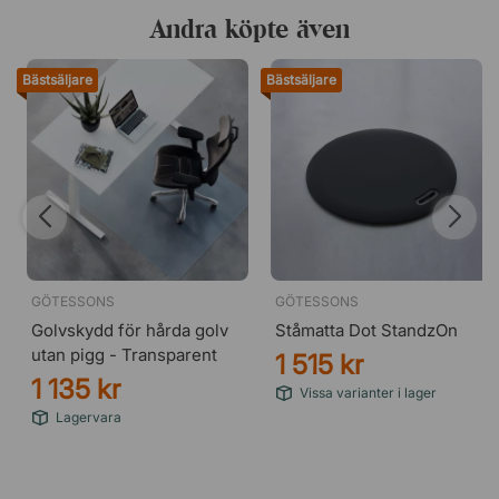
Andra köpte även
Bästsäljare
Bästsäljare
GÖTESSONS
GÖTESSONS
Golvskydd för hårda golv
Ståmatta Dot StandzOn
utan pigg - Transparent
1 515 kr
1 135 kr
Vissa varianter i lager
Lagervara