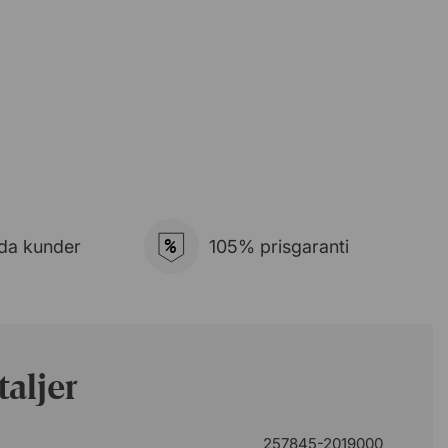
%
da kunder
105% prisgaranti
aljer
257845-2019000