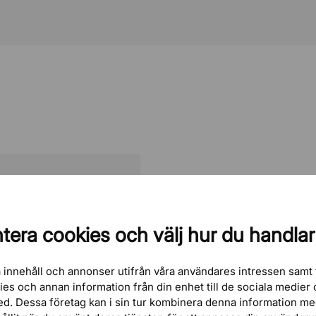
t sin första
M i Köln. Detta
om
HAY
har drivit under
till rimliga priser, för
tera cookies och välj hur du handlar
sign.
 innehåll och annonser utifrån våra användares intressen samt 
kies och annan information från din enhet till de sociala medie
ed. Dessa företag kan i sin tur kombinera denna information m