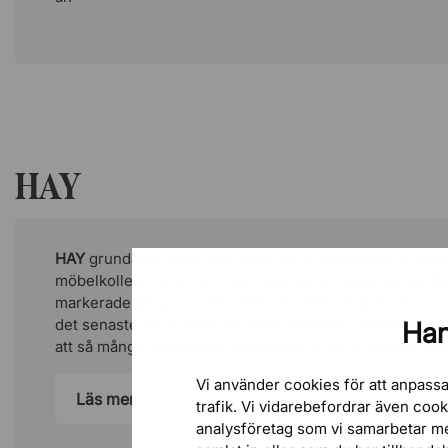
HAY
HAY
grundades 2002 och inom ett år lanserade företage
möbelkollektion på den internationella möbelmässan IM
markerade början av den internationella ambitionen s
det senaste decenniet: att skapa hållbara kvalitetsmöbler 
Han
att så många som möjligt ska kunna njuta av utmärkt de
Vi använder cookies för att anpassa
Läs mer
trafik. Vi vidarebefordrar även coo
analysföretag som vi samarbetar m