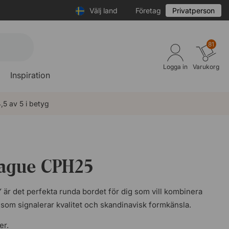
Välj land
Företag
Privatperson
81
Logga in
Varukorg
Inspiration
,5 av 5 i betyg
ague CPH25
r det perfekta runda bordet för dig som vill kombinera
 som signalerar kvalitet och skandinavisk formkänsla.
er.