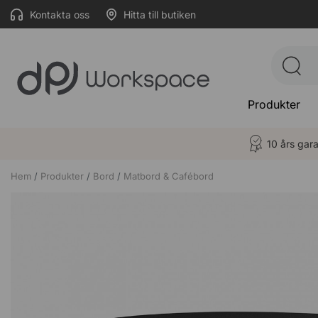
Kontakta oss
Hitta till butiken
Produkter
10 års gara
Hem
Produkter
Bord
Matbord & Cafébord