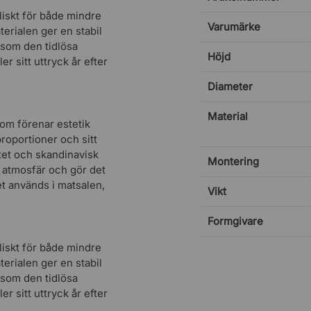
liskt för både mindre
Varumärke
erialen ger en stabil
 som den tidlösa
Höjd
r sitt uttryck år efter
Diameter
Material
om förenar estetik
proportioner och sitt
tet och skandinavisk
Montering
 atmosfär och gör det
et används i matsalen,
Vikt
Formgivare
liskt för både mindre
erialen ger en stabil
 som den tidlösa
r sitt uttryck år efter