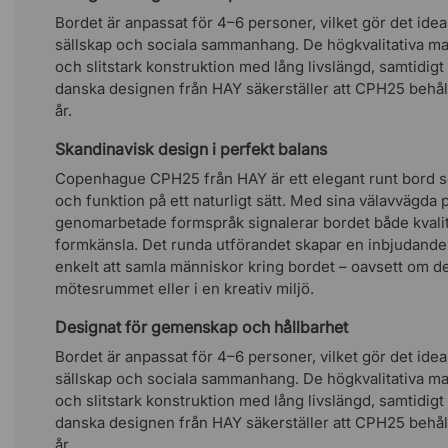
Bordet är anpassat för 4–6 personer, vilket gör det idea
sällskap och sociala sammanhang. De högkvalitativa mat
och slitstark konstruktion med lång livslängd, samtidigt
danska designen från HAY säkerställer att CPH25 behålle
år.
Skandinavisk design i perfekt balans
Copenhague CPH25 från HAY är ett elegant runt bord s
och funktion på ett naturligt sätt. Med sina välavvägda 
genomarbetade formspråk signalerar bordet både kvali
formkänsla. Det runda utförandet skapar en inbjudande
enkelt att samla människor kring bordet – oavsett om d
mötesrummet eller i en kreativ miljö.
Designat för gemenskap och hållbarhet
Bordet är anpassat för 4–6 personer, vilket gör det idea
sällskap och sociala sammanhang. De högkvalitativa mat
och slitstark konstruktion med lång livslängd, samtidigt
danska designen från HAY säkerställer att CPH25 behålle
år.