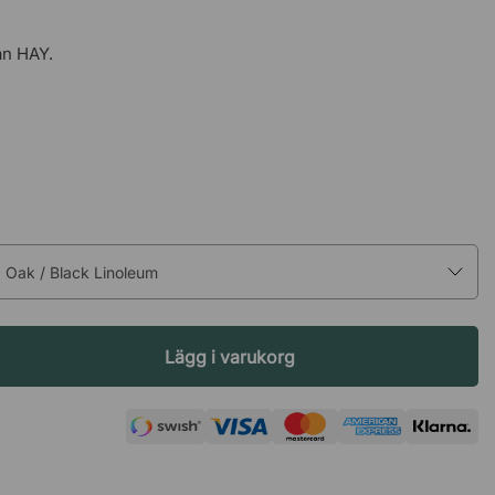
ån HAY.
 Oak / Black Linoleum
Lägg i varukorg