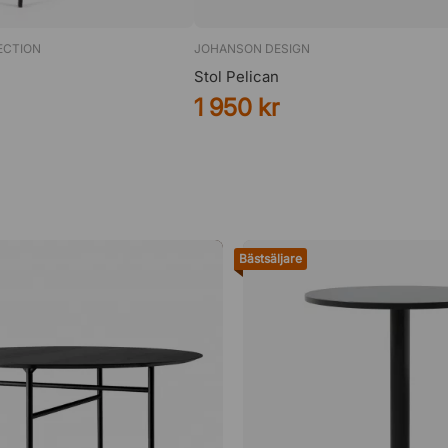
ECTION
JOHANSON DESIGN
Stol Pelican
1 950 kr
Bästsäljare