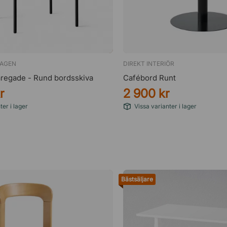
AGEN
DIREKT INTERIÖR
regade - Rund bordsskiva
Cafébord Runt
r
2 900 kr
ter i lager
Vissa varianter i lager
Bästsäljare