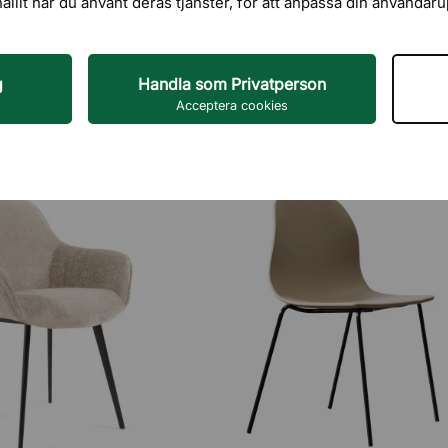
hållit när du använt deras tjänster, för att anpassa din användar
g
Handla som Privatperson
Acceptera cookies