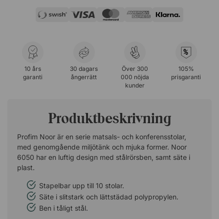
%
10 års
30 dagars
Över 300
105%
garanti
ångerrätt
000 nöjda
prisgaranti
kunder
Produktbeskrivning
Profim Noor är en serie matsals- och konferensstolar,
med genomgående miljötänk och mjuka former. Noor
6050 har en luftig design med stålrörsben, samt säte i
plast.
Stapelbar upp till 10 stolar.
Säte i slitstark och lättstädad polypropylen.
Ben i tåligt stål.