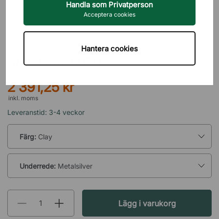
Handla som Privatperson
Acceptera cookies
PROFIM
Hantera cookies
Stol Noor 6050
2 391,25 kr
inkl. moms
Leveranstid: 3-4 veckor
Färg:
Clay
Underrede:
Metalsilver
Lägg i varukorg