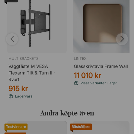
MULTIBRACKETS
LINTEX
Väggfäste M VESA
Glasskrivtavla Frame Wall
Flexarm Tilt & Turn II -
11 010 kr
Svart
Vissa varianter i lager
915 kr
Lagervara
Andra köpte även
Testvinnare
Bästsäljare