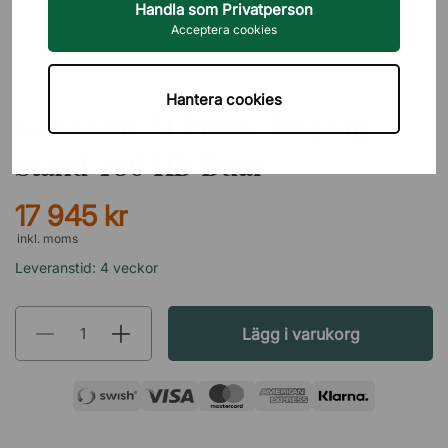
Handla som Privatperson
Acceptera cookies
MULTIBRACKETS
Hantera cookies
Golvstativ M Public Display
Stand 180 HD Dual
17 945 kr
inkl. moms
Leveranstid: 4 veckor
Lägg i varukorg