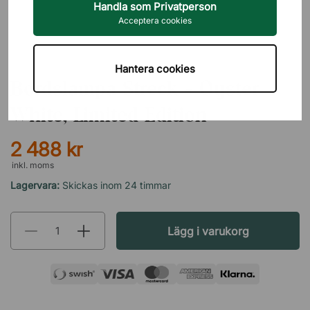
Handla som Privatperson
Acceptera cookies
ÖRSJÖ BELYSNING
Hantera cookies
Bordslampa Streck - Oyster
White, Limited Edition
2 488 kr
inkl. moms
Lagervara:
Skickas inom 24 timmar
Lägg i varukorg