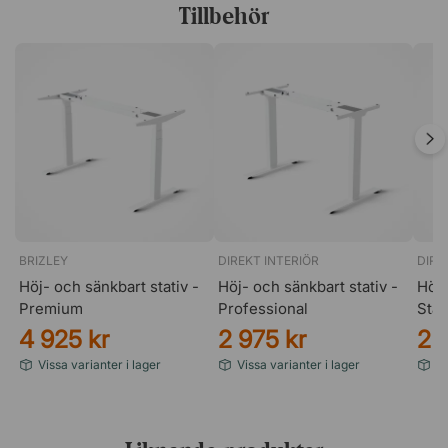
Kommer utan förborrade hål.
Tillbehör
BRIZLEY
DIREKT INTERIÖR
DIRE
Höj- och sänkbart stativ -
Höj- och sänkbart stativ -
Höj-
Premium
Professional
Sta
4 925 kr
2 975 kr
2 
Vissa varianter i lager
Vissa varianter i lager
Vi