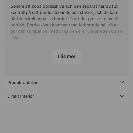
Genom att köpa bordsskiva och ben separat har du full
kontroll på ditt bords utseende och storlek, och du kan
därför enkelt anpassa bordet så att det passar rummet
perfekt. Bordsskivan kommer utan förborrade hål vilket
gör den kompatibel med vilka ben eller underreden du än
väljer.
Slipp repor och krånglig rengöring
Läs mer
Bordsskivan är lätt och består av en spånskiva av hög
densitet med ett ytskikt av laminat. Laminaten gör
bordsskivan slitstark och reptålig samtidigt som den är
lätt att rengöra. Använd bara en fuktad trasa för att torka
bort kafferingar, damm och smulor.
Produktdetaljer
Specifikation
Direkt Interiör
25 alternativt 19 mm tjock spånskiva av hög
densitet.
Slitstarkt laminat.
Laminerad på bägge sidor.
Lätt att hålla ren.