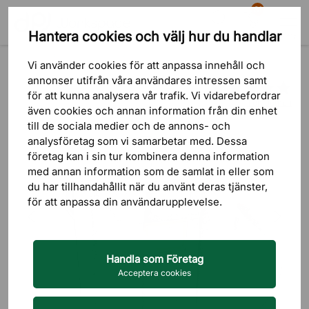
81
Hantera cookies och välj hur du handlar
Sök
Varukorg
Meny
Produkter
Kontorstillbehör
Förvaring på skrivbordet
Vi använder cookies för att anpassa innehåll och
annonser utifrån våra användares intressen samt
för att kunna analysera vår trafik. Vi vidarebefordrar
1 omdömen
även cookies och annan information från din enhet
till de sociala medier och de annons- och
analysföretag som vi samarbetar med. Dessa
företag kan i sin tur kombinera denna information
med annan information som de samlat in eller som
du har tillhandahållit när du använt deras tjänster,
för att anpassa din användarupplevelse.
Handla som Företag
Acceptera cookies