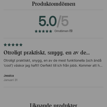
Filten uppfyller även kraven för Oekotex 100, klass 1,
Produktomdömen
vilket gör att materialet anses vara innehållsmässigt
säkert för barn under tre år.
5.0
/5
Omdömen
(1)
Otroligt praktiskt, snygg, en av de...
Otroligt praktiskt, snygg, en av de mest funktionella (och ändå
’cool’) väskor jag haft!! Oerfekt till ich från jobb. Kommer att ha
den även som tex kabinväska när jag flyger. Ska beställa den i
ljusgrått också. Allt för att...
Jessica
Januari 31
Liknande produkter