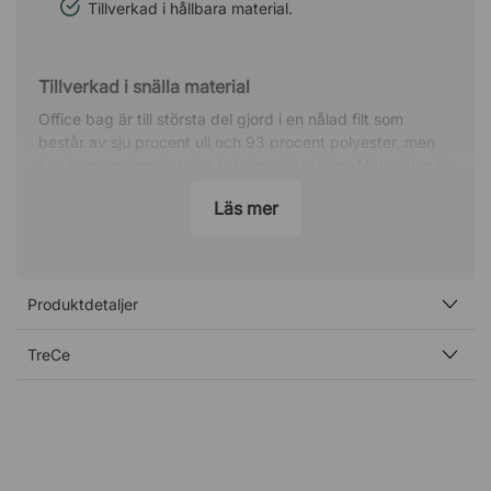
Tillverkad i hållbara material.
Tillverkad i snälla material
Office bag är till största del gjord i en nålad filt som
består av sju procent ull och 93 procent polyester, men
har även vackra detaljer i obehandlat skinn. Materialen är
särskilt utvalda då de är väldigt snälla mot både
Läs mer
människor och natur, exempelvis genom att vara fria från
följande ämnen:
förbjudna azo-färgämnen
cancerogena och allergena färgämnen
Produktdetaljer
ftalater
formaldehyd
TreCe
pesticider
tungmetaller
vissa klororganiska och tennorganiska föreningar
biologiskt aktiva produkter
flamskyddsmedel.