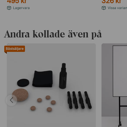
495 kr
326 kr
Lagervara
Vissa varian
Andra kollade även på
Bästsäljare