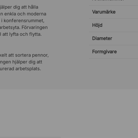
lper dig att hålla
Varumärke
Den enkla och moderna
m i konferensrummet,
Höjd
 arbetsyta. Förvaringen
tt lyfta och flytta.
Diameter
Formgivare
elt att sortera pennor,
ngen hjälper dig att
turerad arbetsplats.