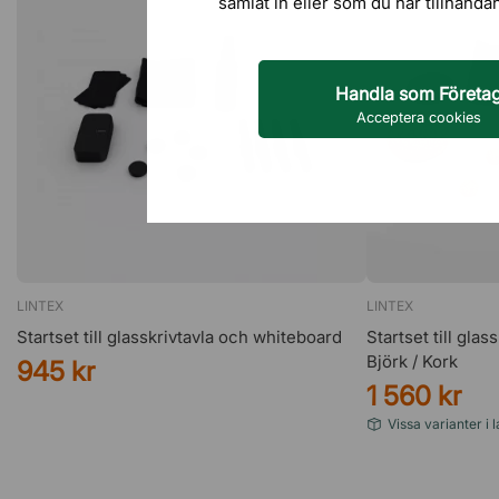
samlat in eller som du har tillhanda
Handla som Företa
Acceptera cookies
LINTEX
LINTEX
Startset till glasskrivtavla och whiteboard
Startset till gla
Björk / Kork
945 kr
1 560 kr
Vissa varianter i 