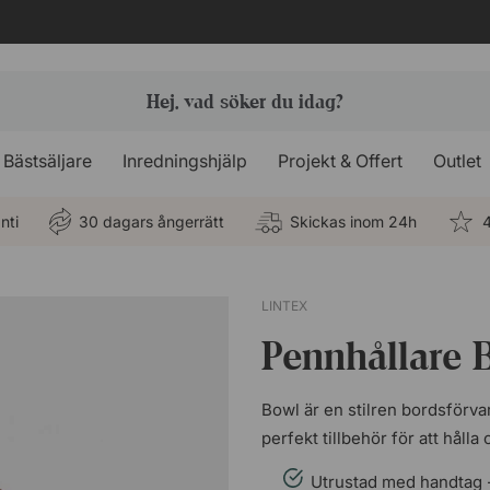
Bästsäljare
Inredningshjälp
Projekt & Offert
Outlet
nti
30 dagars ångerrätt
Skickas inom 24h
4
LINTEX
Pennhållare 
Bowl är en stilren bordsförva
perfekt tillbehör för att håll
Utrustad med handtag - l