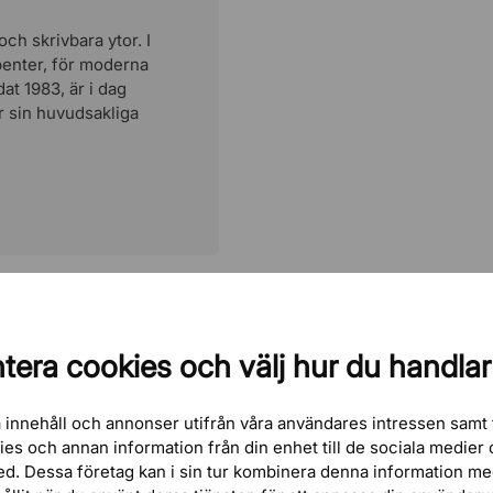
h skrivbara ytor. I
benter, för moderna
at 1983, är i dag
r sin huvudsakliga
tera cookies och välj hur du handlar
 innehåll och annonser utifrån våra användares intressen samt 
kies och annan information från din enhet till de sociala medie
ed. Dessa företag kan i sin tur kombinera denna information m