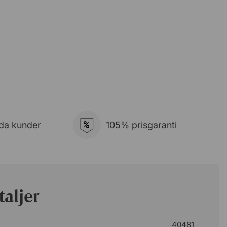
%
da kunder
105% prisgaranti
aljer
40481