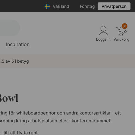
Välj land
Företag
Privatperson
81
Logga in
Varukorg
Inspiration
,5 av 5 i betyg
Bowl
ring för whiteboardpennor och andra kontorsartiklar - ett
a ordning kring arbetsplatsen eller i konferensrummet.
ätt att flytta runt.