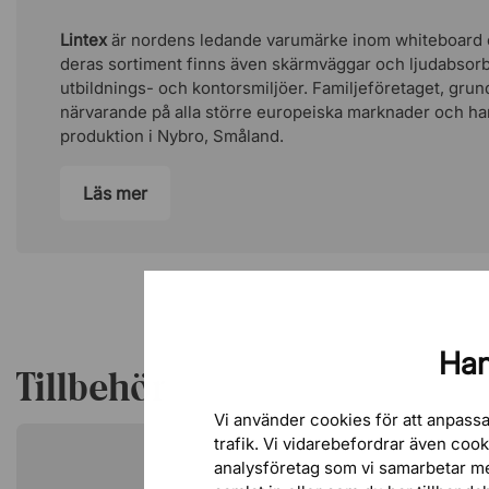
Lintex
är nordens ledande varumärke inom whiteboard oc
deras sortiment finns även skärmväggar och ljudabsor
utbildnings- och kontorsmiljöer. Familjeföretaget, grund
närvarande på alla större europeiska marknader och ha
produktion i Nybro, Småland.
Läs mer
Han
Tillbehör
Vi använder cookies för att anpassa
trafik. Vi vidarebefordrar även coo
analysföretag som vi samarbetar m