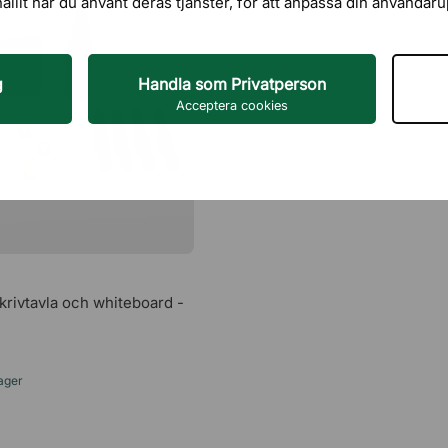
hållit när du använt deras tjänster, för att anpassa din användar
g
Handla som Privatperson
Acceptera cookies
sskrivtavla och whiteboard -
lager