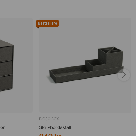
Bästsäljare
BIGSO BOX
dor
Skrivbordsställ