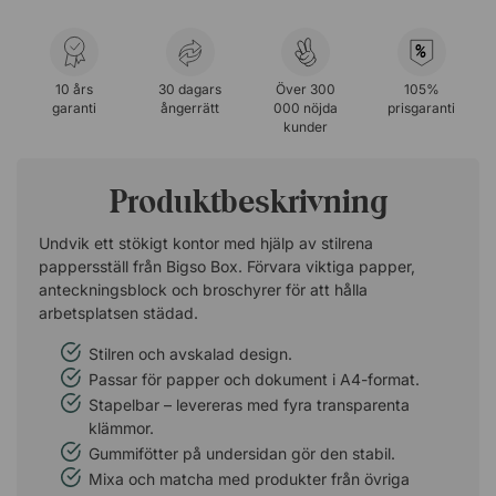
%
10 års
30 dagars
Över 300
105%
garanti
ångerrätt
000 nöjda
prisgaranti
kunder
Produktbeskrivning
Undvik ett stökigt kontor med hjälp av stilrena
pappersställ från Bigso Box. Förvara viktiga papper,
anteckningsblock och broschyrer för att hålla
arbetsplatsen städad.
Stilren och avskalad design.
Passar för papper och dokument i A4-format.
Stapelbar – levereras med fyra transparenta
klämmor.
Gummifötter på undersidan gör den stabil.
Mixa och matcha med produkter från övriga