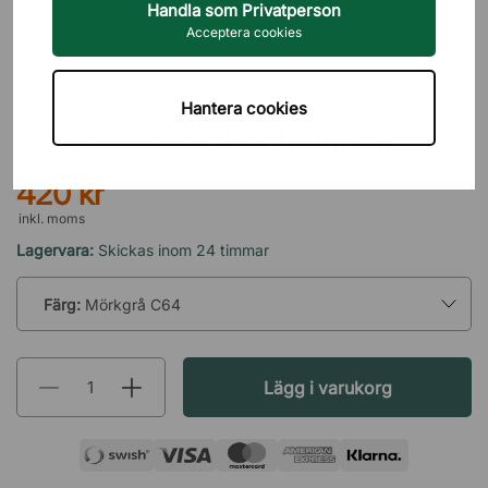
Handla som Privatperson
Acceptera cookies
BIGSO BOX
Hantera cookies
Pappersställ - Två hyllplan
420 kr
inkl. moms
Lagervara:
Skickas inom 24 timmar
Färg:
Mörkgrå C64
Lägg i varukorg