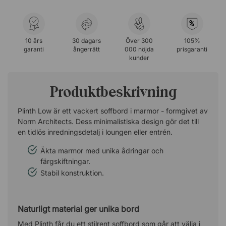
%
10 års
30 dagars
Över 300
105%
garanti
ångerrätt
000 nöjda
prisgaranti
kunder
Produktbeskrivning
Plinth Low är ett vackert soffbord i marmor - formgivet av
Norm Architects. Dess minimalistiska design gör det till
en tidlös inredningsdetalj i loungen eller entrén.
Äkta marmor med unika ådringar och
färgskiftningar.
Stabil konstruktion.
Naturligt material ger unika bord
Med Plinth får du ett stilrent soffbord som går att välja i