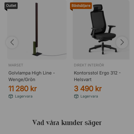
Outlet
Bästsäljare
MARSET
DIREKT INTERIÖR
Golvlampa High Line -
Kontorsstol Ergo 312 -
Wenge/Grön
Helsvart
11 280 kr
3 490 kr
Lagervara
Lagervara
Vad våra kunder säger