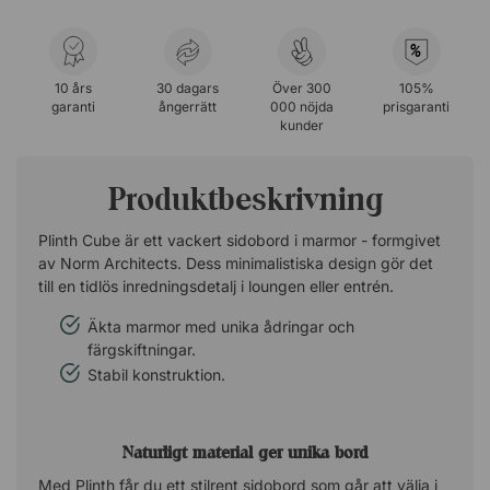
%
10 års
30 dagars
Över 300
105%
garanti
ångerrätt
000 nöjda
prisgaranti
kunder
Produktbeskrivning
Plinth Cube är ett vackert sidobord i marmor - formgivet
av Norm Architects. Dess minimalistiska design gör det
till en tidlös inredningsdetalj i loungen eller entrén.
Äkta marmor med unika ådringar och
färgskiftningar.
Stabil konstruktion.
Naturligt material ger unika bord
Med Plinth får du ett stilrent sidobord som går att välja i