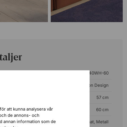
aljer
PEAL3575086-F1040WH-60
Johanson Design
57 cm
för att kunna analysera vår
60 cm
r och de annons- och
ed annan information som de
MDF, Laminat, Metall