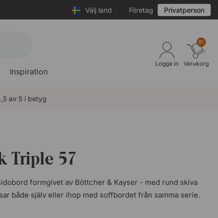
Välj land
Företag
Privatperson
81
Logga in
Varukorg
Inspiration
,5 av 5 i betyg
 Triple 57
 sidobord formgivet av Böttcher & Kayser - med rund skiva
ssar både själv eller ihop med soffbordet från samma serie.