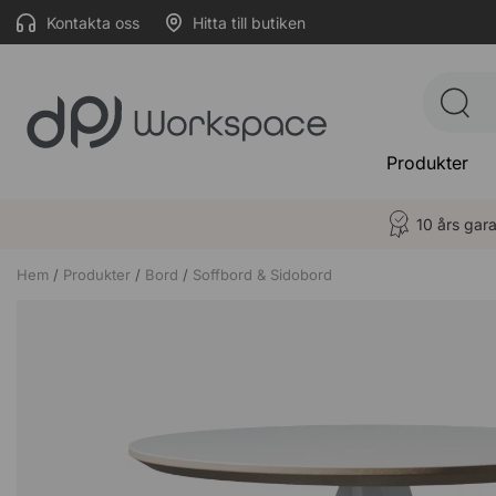
Kontakta oss
Hitta till butiken
Produkter
10 års gara
Hem
Produkter
Bord
Soffbord & Sidobord