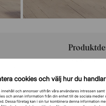
Produktdet
Artikelnummer
 Berlinbaserade studion
Varumärke
ordsskiva och det
tera cookies och välj hur du handlar
lket ger möbeln ett
Höjd
enomtänkta form
 tillsammans med
 innehåll och annonser utifrån våra användares intressen samt 
Diameter
kies och annan information från din enhet till de sociala medie
ed. Dessa företag kan i sin tur kombinera denna information m
Material