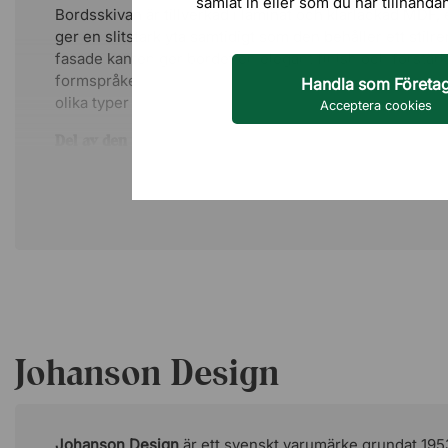
samlat in eller som du har tillhanda
Bordsskivan är tillverkad i laminat och klarlackad MDF
ger en slitstark yta samtidigt som den behåller ett stil
fasade kanten ger bordet en elegant finish och förstär
formspråket. Materialvalen gör bordet både hållbart och l
Handla som Företa
olika typer av miljöer.
Acceptera cookies
Del av den mångsidiga Peak-serien
Peak Triple 57 ingår i serien Peak – en kollektion bord 
kombineras och skapa harmoniska möbelgrupper. Borde
gör det enkelt att matcha med andra möbler i samma ser
genomtänkt inredning.
Om formgivarna – Böttcher & Kayser
Böttcher & Kayser är en designstudio baserad i Berlin
möbler, belysning och inredningslösningar för både pri
miljöer. Studion grundades 2007 av Moritz Böttcher (fö
Johanson Design
Kayser (född 1978). Deras arbete har belönats med flera
designutmärkelser, däribland Interior Innovation Award
Red Dot Award, och har uppmärksammats i ett flertal 
publikationer världen över.
Johanson Design
är ett svenskt varumärke grundat 19