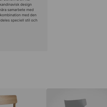
skandinavisk design
i nära samarbete med
i kombination med den
eles speciell stil och