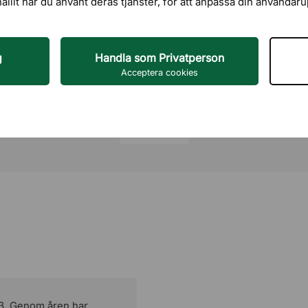
hållit när du använt deras tjänster, för att anpassa din användar
, en kombination som
Formgivare
rent utseende. Den
ker det moderna
ätt att integrera i
g
Handla som Privatperson
Acceptera cookies
formgivna för att kunna
Läs mer
ts eleganta design
ie för en enhetlig och
 som arbetar med
vata och offentliga
dd 1978) och Nikolaus
 internationella
, iF Design Award och
designmagasin och
53. Genom åren har