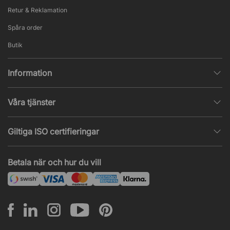
Retur & Reklamation
Spåra order
Butik
Information
Integritetspolicy
Våra tjänster
Försäljningsvillkor
Inredningshjälp
Populära sidor
Giltiga ISO certifieringar
Tysta rum & telefonbås
Jobba hos oss
ISO 9001
– Kvalitetsledning
Akustik & ljudproblem
Betala när och hur du vill
Nyheter & artiklar
ISO 14001
– Miljöledning
Projekt & offert
ISO 45001
– Arbetsmiljöledning
Leasing
Montering