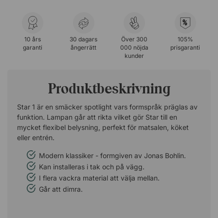
%
10 års
30 dagars
Över 300
105%
garanti
ångerrätt
000 nöjda
prisgaranti
kunder
Produktbeskrivning
Star 1 är en smäcker spotlight vars formspråk präglas av
funktion. Lampan går att rikta vilket gör Star till en
mycket flexibel belysning, perfekt för matsalen, köket
eller entrén.
Modern klassiker - formgiven av Jonas Bohlin.
Kan installeras i tak och på vägg.
I flera vackra material att välja mellan.
Går att dimra.