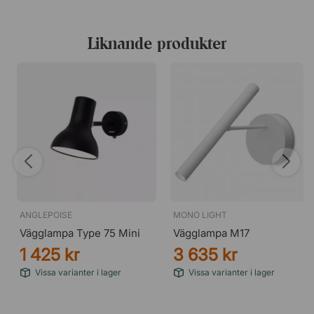
och har sedan dess även verkat som huvudlärare på
Beckmans Designskola samt professor i
inredningsarkitektur på Konstfack. Jonas tar fram allt från
Liknande produkter
möbler och belysning, till porslin och konstföremål, vilket
gör det tydligt varför han är en av Sveriges mest
framgångsrika formgivare.
ANGLEPOISE
MONO LIGHT
Vägglampa Type 75 Mini
Vägglampa M17
1 425 kr
3 635 kr
Vissa varianter i lager
Vissa varianter i lager