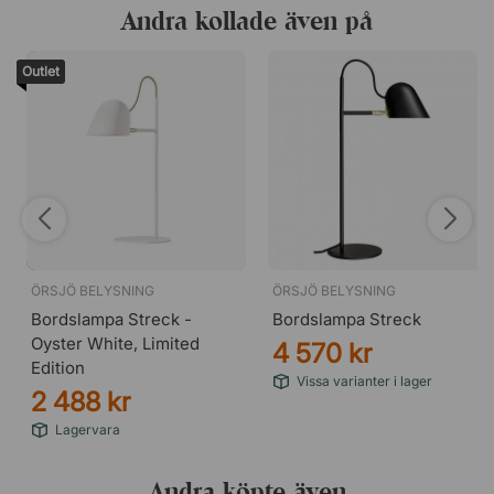
Andra kollade även på
Outlet
ÖRSJÖ BELYSNING
ÖRSJÖ BELYSNING
Bordslampa Streck -
Bordslampa Streck
Oyster White, Limited
4 570 kr
Edition
Vissa varianter i lager
2 488 kr
Lagervara
Andra köpte även