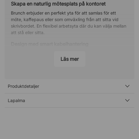
Skapa en naturlig mötesplats på kontoret
Brunch erbjuder en perfekt yta för att samlas för ett
möte, kaffepaus eller som omväxling från att sitta vid
skrivbordet. En flexibel arbetsyta där du kan välja mellan
att stå eller sitta.
Design med smart kabelhantering
Den centrala pelaren håller sladdar och kablar prydligt
Läs mer
dolda men samtidigt lättåtkomliga, så att du enkelt kan
ladda enheter eller koppla upp till en skärm i närheten.
Addera ett praktiskt bordsuttag till bordet för att skapa
ett ännu mer stilrent och städat uttryck.
Produktdetaljer
Bordsuttag i bordsskivan som visas på bild ingår ej -
detta kan beställas som tillbehör.
Lapalma