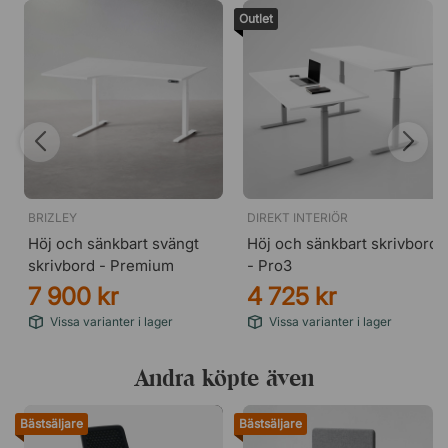
Outlet
BRIZLEY
DIREKT INTERIÖR
Höj och sänkbart svängt
Höj och sänkbart skrivbord
skrivbord - Premium
- Pro3
7 900 kr
4 725 kr
Vissa varianter i lager
Vissa varianter i lager
Andra köpte även
Bästsäljare
Bästsäljare