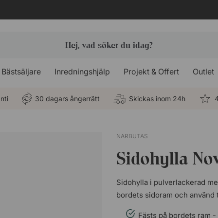
Bästsäljare
Inredningshjälp
Projekt & Offert
Outlet
nti
30 dagars ångerrätt
Skickas inom 24h
4
NARBUTAS
Sidohylla No
Sidohylla i pulverlackerad me
bordets sidoram och använd til
Fästs på bordets ram - 