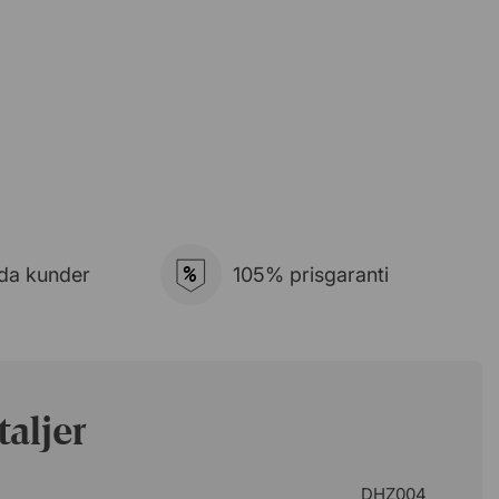
%
da kunder
105% prisgaranti
aljer
DHZ004