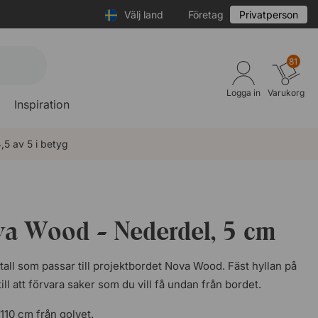
Välj land
Företag
Privatperson
81
Logga in
Varukorg
Inspiration
,5 av 5 i betyg
va Wood - Nederdel, 5 cm
tall som passar till projektbordet Nova Wood. Fäst hyllan på
l att förvara saker som du vill få undan från bordet.
110 cm från golvet.