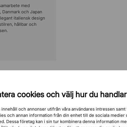
I samarbete med
en, Danmark och Japan
egant italiensk design
tilren, hållbar och
sen.
tera cookies och välj hur du handlar
 innehåll och annonser utifrån våra användares intressen samt 
kies och annan information från din enhet till de sociala medie
ed. Dessa företag kan i sin tur kombinera denna information m