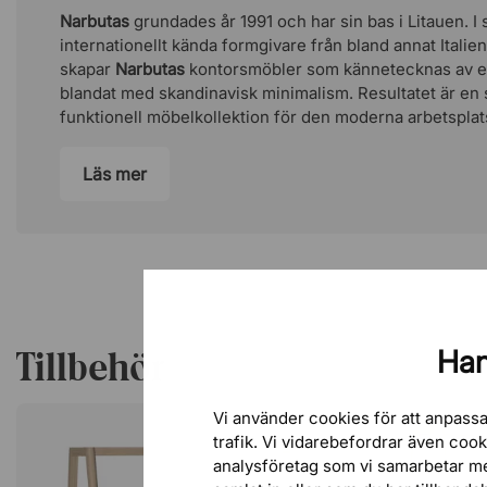
Narbutas
grundades år 1991 och har sin bas i Litauen. 
internationellt kända formgivare från bland annat Itali
skapar
Narbutas
kontorsmöbler som kännetecknas av el
blandat med skandinavisk minimalism. Resultatet är en s
funktionell möbelkollektion för den moderna arbetsplat
Läs mer
Tillbehör
Han
Vi använder cookies för att anpassa
trafik. Vi vidarebefordrar även coo
analysföretag som vi samarbetar m