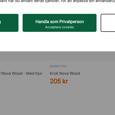
hållit när du använt deras tjänster, för att anpassa din användar
g
Handla som Privatperson
Acceptera cookies
NARBUTAS
d Nova Wood - Med hjul
Krok Nova Wood
205 kr