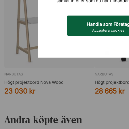
samlat in eller som du har tillhanda
Handla som Företa
Acceptera cookies
NARBUTAS
NARBUTAS
Högt projektbord Nova Wood
Högt projektbor
23 030 kr
28 665 kr
Andra köpte även