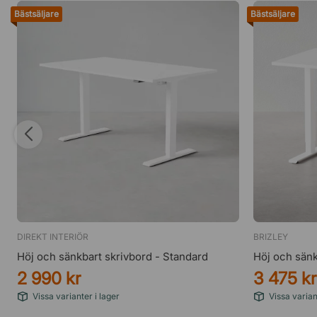
Bästsäljare
Bästsäljare
DIREKT INTERIÖR
BRIZLEY
Höj och sänkbart skrivbord - Standard
Höj och sänk
2 990 kr
3 475 kr
Vissa varianter i lager
Vissa varian