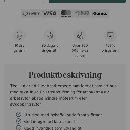
%
10 års
30 dagars
Över 300
105%
garanti
ångerrätt
000 nöjda
prisgaranti
kunder
Produktbeskrivning
The Hut är ett ljudabsorberande rum format som ett hus
med raka linjer. En utmärkt lösning för att skärma av
arbetsytor, skapa mindre mötesrum eller
avkopplingsytor.
Utrustad med halvtäckande frontskärmar.
Med integrerad kabelkanal.
Klädd invändigt som utvändigt.