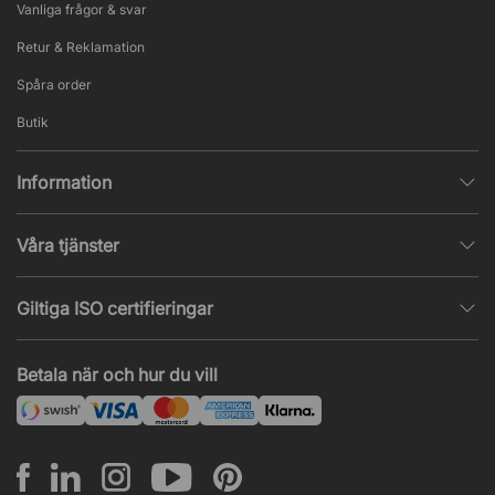
Vanliga frågor & svar
Retur & Reklamation
Spåra order
Butik
Information
Integritetspolicy
Våra tjänster
Försäljningsvillkor
Inredningshjälp
Populära sidor
Giltiga ISO certifieringar
Tysta rum & telefonbås
Jobba hos oss
ISO 9001
– Kvalitetsledning
Orchid 36
Akustik & ljudproblem
Betala när och hur du vill
Nyheter & artiklar
ISO 14001
– Miljöledning
Projekt & offert
ISO 45001
– Arbetsmiljöledning
Leasing
Montering