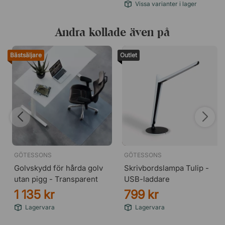
Vissa varianter i lager
Andra kollade även på
Steel 07
Bästsäljare
Outlet
GÖTESSONS
GÖTESSONS
Golvskydd för hårda golv
Skrivbordslampa Tulip -
utan pigg - Transparent
USB-laddare
1 135 kr
799 kr
Lagervara
Lagervara