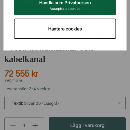
Handla som Privatperson
Acceptera cookies
GÖTESSONS
Hantera cookies
Ljudabsorberande rum The Hut
- Med frontskärmar och
kabelkanal
72 555 kr
inkl. moms
Leveranstid: 3-4 veckor
Textil:
Silver 06 (Ljusgrå)
Lägg i varukorg