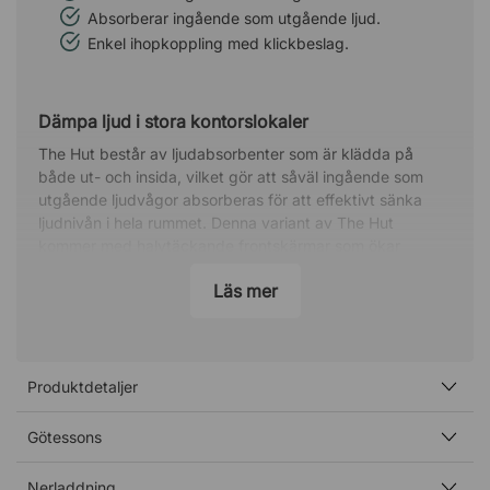
Absorberar ingående som utgående ljud.
Enkel ihopkoppling med klickbeslag.
Dämpa ljud i stora kontorslokaler
The Hut består av ljudabsorbenter som är klädda på
både ut- och insida, vilket gör att såväl ingående som
utgående ljudvågor absorberas för att effektivt sänka
ljudnivån i hela rummet. Denna variant av The Hut
kommer med halvtäckande frontskärmar som ökar
känslan av att sitta i ett eget rum. Ett bra alternativ för att
Läs mer
skapa ett extra rum i stora lokaler och öppna
kontorslandskap!
Anpassa enkelt efter underlaget
Produktdetaljer
Panelerna är utrustade med ställbara fötter, som
kompenserar för ojämnheter i golvet och ser till att det
ljudabsorberande rummet står stabilt. Det gör att du inte
Götessons
är beroende av vilket underlag du ställer din The Hut på,
utan kan placera den även på ojämna underlag.
Nerladdning