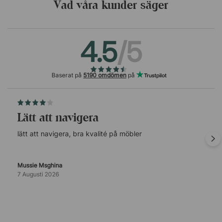
Vad våra kunder säger
Sand 17
4.5
/5
Baserat på
5190 omdömen
på
lätt att navigera
lätt att navigera, bra kvalité på möbler
Mussie Msghina
7 Augusti 2026
Ice Blue 20