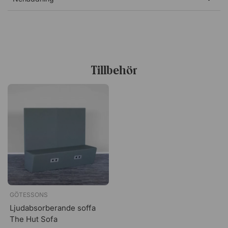
Specifikation
Med kabelkanal för lampa – lampa ingår ej.
Halvtäckande frontskärmar.
Levereras omöblerad – möbler köpes separat.
Klädd i tyget Slope från Nevotex (100 %
Tillbehör
polyester).
GÖTESSONS
Ljudabsorberande soffa
The Hut Sofa