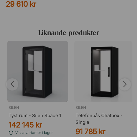
29 610 kr
Liknande produkter
Silver 06
SILEN
SILEN
Tyst rum - Silen Space 1
Telefonbås Chatbox -
Single
142 145 kr
91 785 kr
Vissa varianter i lager