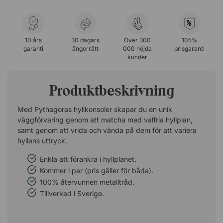
%
10 års
30 dagars
Över 300
105%
garanti
ångerrätt
000 nöjda
prisgaranti
kunder
Produktbeskrivning
Med Pythagoras hyllkonsoler skapar du en unik
väggförvaring genom att matcha med valfria hyllplan,
samt genom att vrida och vända på dem för att variera
hyllans uttryck.
Enkla att förankra i hyllplanet.
Kommer i par (pris gäller för båda).
100% återvunnen metalltråd.
Tillverkad i Sverige.