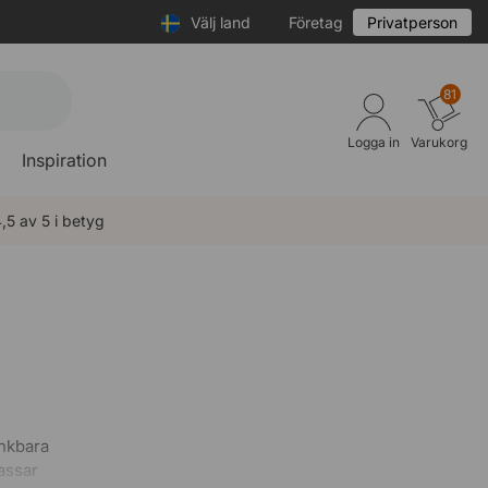
Välj land
Företag
Privatperson
81
Logga in
Varukorg
Inspiration
,5 av 5 i betyg
änkbara
assar