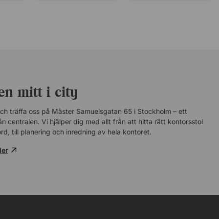
Enkelheten
Lars-Åke Edenfeldt
17 Juni 2026
Enkelt att köpa Kontorsvaror till bra
pris
n mitt i city
Hemmakontor
16 Juni 2026
ch träffa oss på Mäster Samuelsgatan 65 i Stockholm – ett
Hade gärna fått mer information
n centralen. Vi hjälper dig med allt från att hitta rätt kontorsstol
om…
rd, till planering och inredning av hela kontoret.
der
Bostadsmedia
15 Juni 2026
Smidigt och mobilvänligt
Klas Bremberg
8 Juni 2026