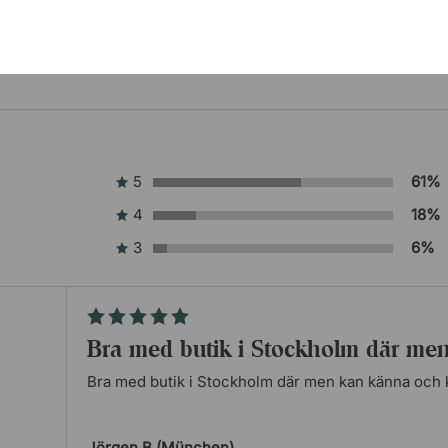
5
61%
4
18%
3
6%
Bra med butik i Stockholm där m
Bra med butik i Stockholm där men kan känna och 
Jörgen B (München)