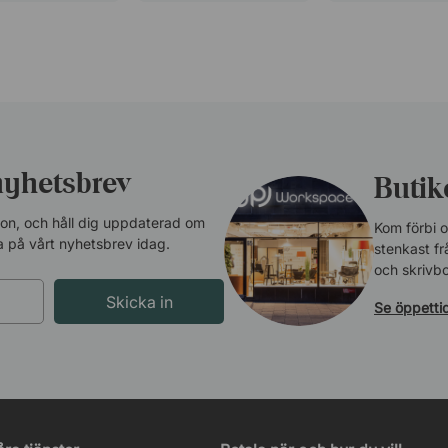
nyhetsbrev
Butike
tion, och håll dig uppdaterad om
Kom förbi o
 på vårt nyhetsbrev idag.
stenkast frå
och skrivbo
Skicka in
Se öppetti