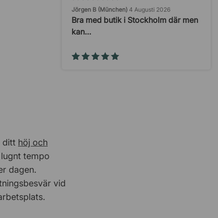
Jörgen B (München)
4 Augusti 2026
Bra med butik i Stockholm där men
kan…
Karl Johan
30 Juli 2026
Bra kontakt med kundservice
Claes
29 Juli 2026
på lager
 ditt
höj och
tt lugnt tempo
Kerstin och Lars Norgren
29 Juli 2026
der dagen.
Snabbt och enkelt
stningsbesvär vid
arbetsplats.
Annika Johansson
27 Juli 2026