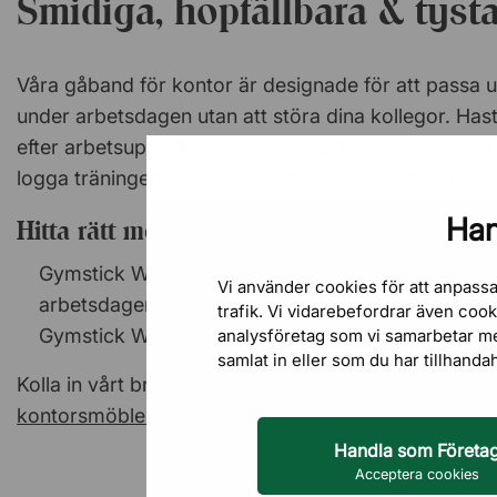
Smidiga, hopfällbara & tys
Våra gåband för kontor är designade för att passa un
under arbetsdagen utan att störa dina kollegor. Has
efter arbetsuppgift och energinivå. Gåbandet har en 
logga träningen och fälls enkelt ihop när det inte an
Han
Hitta rätt modell
Gymstick WalkingPad är perfekt för som vill ha e
Vi använder cookies för att anpassa
arbetsdagen
trafik. Vi vidarebefordrar även coo
Gymstick WalkingPad Pro ger dig möjlighet att hö
analysföretag som vi samarbetar m
samlat in eller som du har tillhanda
Kolla in vårt breda utbud av
aktiva sitt- och ståmöbl
kontorsmöbler
där vi har samlat fler fördelar med gå
Handla som Företa
Acceptera cookies