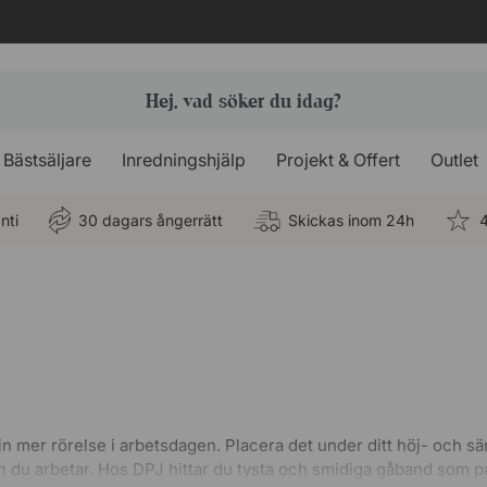
Bästsäljare
Inredningshjälp
Projekt & Offert
Outlet
nti
30 dagars ångerrätt
Skickas inom 24h
4
å in mer rörelse i arbetsdagen. Placera det under ditt höj- och s
dan du arbetar. Hos DPJ hittar du tysta och smidiga gåband som p