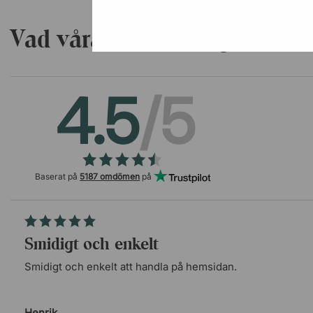
Vad våra kunder säger
4.5
/5
Baserat på
5187 omdömen
på
Smidigt och enkelt
Smidigt och enkelt att handla på hemsidan.
Henrik