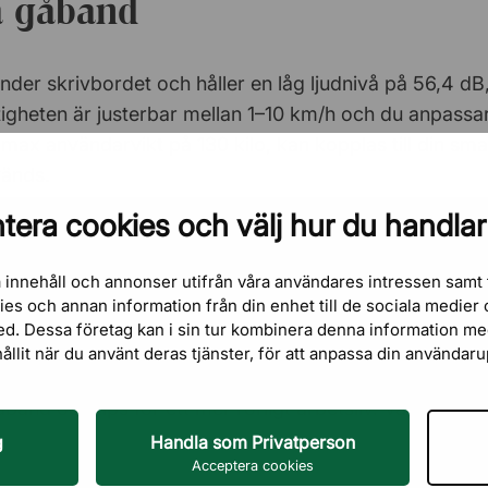
ta gåband
der skrivbordet och håller en låg ljudnivå på 56,4 dB,
tigheten är justerbar mellan 1–10 km/h och du anpassa
max användarvikt på 130 kilo, kan kopplas till din sma
vänds.
tera cookies och välj hur du handlar
tt prisvärt gåband och är nöjd med att kunna promene
 innehåll och annonser utifrån våra användares intressen samt 
kies och annan information från din enhet till de sociala medie
ja tempot och få in pulshöjande träning även när du ä
ed. Dessa företag kan i sin tur kombinera denna information m
hållit när du använt deras tjänster, för att anpassa din användar
er
för hela kontoret. Läs vår artikel
Träna på jobbet me
band och tips för ett mer rörligt arbetsliv. Välkommen 
g
Handla som Privatperson
Acceptera cookies