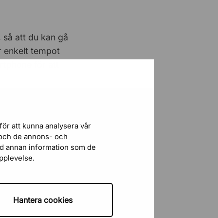
Personal (dvs en riktig person)
svarade…
 så att du kan gå
r enkelt tempot
Patrik
24 Juli 2026
rtphone för att
Bra produkter, bra pris, snabb
leverans…
Agneta Forslöf
23 Juli 2026
ra under
för att kunna analysera vår
Smidigt
r och de annons- och
r på kontoret
ed annan information som de
upplevelse.
Fredrik Karlsson
21 Juli 2026
d aktiva
Skärmvägg
till DPJ!
Hantera cookies
Bengt S
18 Juli 2026