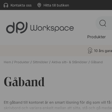
Kontakta oss
Hitta till butiken
Produkter
10 års gara
Hem
Produkter
Sittmöbler
Aktiva sitt– & Ståmöbler
Gåband
Gåband
Ett gåband till kontoret är en smart lösning för dig som vill f
skrivbord och variera enkelt mellan att sitta, stå och gå me