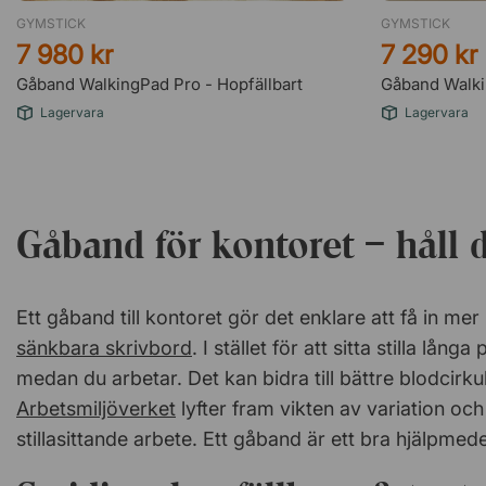
GYMSTICK
GYMSTICK
7 980 kr
7 290 kr
Gåband WalkingPad Pro - Hopfällbart
Gåband Walki
Lagervara
Lagervara
Gåband för kontoret – håll 
Ett gåband till kontoret gör det enklare att få in me
sänkbara skrivbord
. I stället för att sitta stilla lå
medan du arbetar. Det kan bidra till bättre blodcirk
Arbetsmiljöverket
lyfter fram vikten av variation oc
stillasittande arbete. Ett gåband är ett bra hjälpme