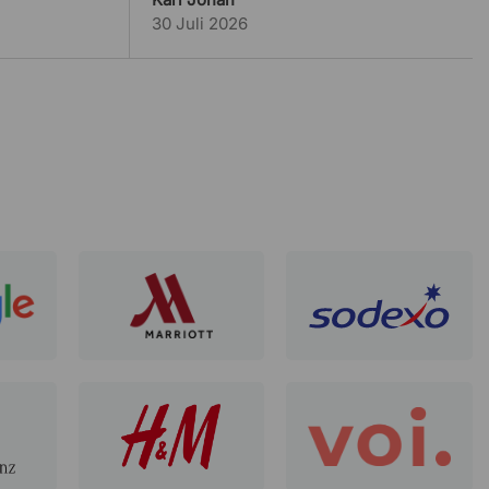
30 Juli 2026
Mikael
3 Juli 2026
Överskådligt och informativt
Ruben Krouwel
1 Juli 2026
bra!
Ulrik
27 Juni 2026
Lite svårt att filtrera kontorsstol
Peter
25 Juni 2026
Lätt att beställa och snabb leverans
Karolina Wahlman
24 Juni 2026