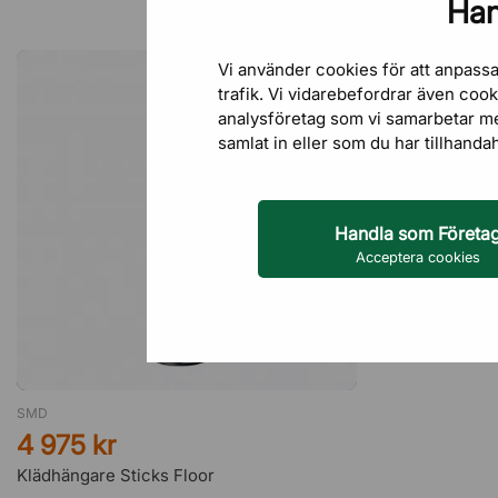
Han
Vissa variante
Vi använder cookies för att anpassa
trafik. Vi vidarebefordrar även coo
analysföretag som vi samarbetar m
samlat in eller som du har tillhanda
Handla som Företa
Acceptera cookies
SMD
4 975 kr
Klädhängare Sticks Floor