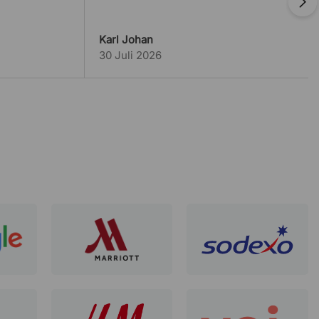
Enkelt att köpa Kontorsvaror till bra
pris
Karl Johan
30 Juli 2026
Hemmakontor
16 Juni 2026
Hade gärna fått mer information
om…
Bostadsmedia
15 Juni 2026
Smidigt och mobilvänligt
Klas Bremberg
8 Juni 2026
Bra stolar
Svante E
4 Juni 2026