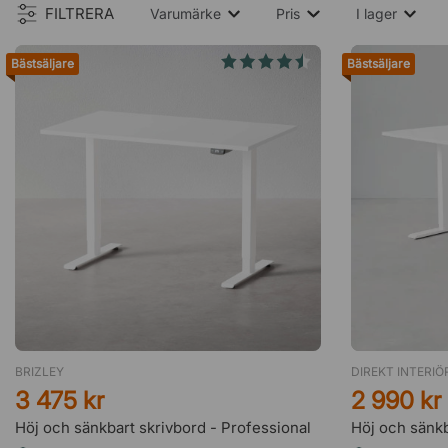
FILTRERA
Varumärke
Pris
I lager
Bästsäljare
Bästsäljare
BRIZLEY
DIREKT INTERIÖ
3 475 kr
2 990 kr
Höj och sänkbart skrivbord - Professional
Höj och sänkb