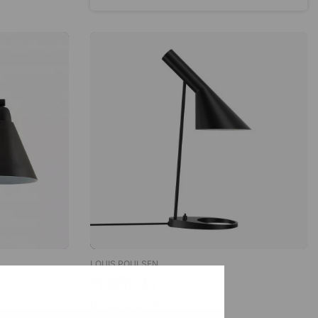
Patrik
24 Juli 2026
Bra produkter, bra pris, snabb
leverans…
Agneta Forslöf
23 Juli 2026
Smidigt
Fredrik Karlsson
21 Juli 2026
Skärmvägg
Bengt S
18 Juli 2026
Enkel och snabb hantering
LOUIS POULSEN
11 950 kr
Bordslampa AJ
Ali
14 Juli 2026