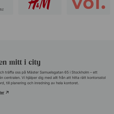
Smidigt att både beställa och betala
Henric
3 Juni 2026
Smidigt
n mitt i city
ch träffa oss på Mäster Samuelsgatan 65 i Stockholm – ett
n centralen. Vi hjälper dig med allt från att hitta rätt kontorsstol
rd, till planering och inredning av hela kontoret.
der