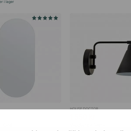
r i lager
HOUSE DOCTOR
1 550 kr
- Oval
Vägglampa Game