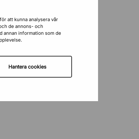
Enkelt
för att kunna analysera vår
r och de annons- och
Lennart
13 Juli 2026
ed annan information som de
Enkelt och snabbt
upplevelse.
Carl Sahlin
5 Juli 2026
Bra och enkelt..
Hantera cookies
George T
4 Juli 2026
Snabbt och enkelt
Mikael
3 Juli 2026
Överskådligt och informativt