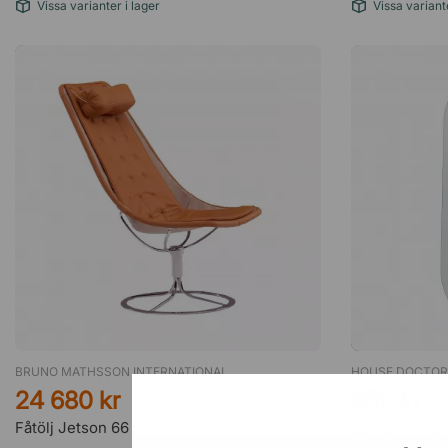
Vissa varianter i lager
Vissa variante
BRUNO MATHSSON INTERNATIONAL
HOUSE DOCTOR
24 680 kr
950 kr
Fåtölj Jetson 66
Spegel Walls 