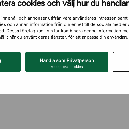
tera cookies och välj hur du handlar
r i lager
 innehåll och annonser utifrån våra användares intressen samt 
kies och annan information från din enhet till de sociala medie
ed. Dessa företag kan i sin tur kombinera denna information m
hållit när du använt deras tjänster, för att anpassa din användar
g
Handla som Privatperson
Acceptera cookies