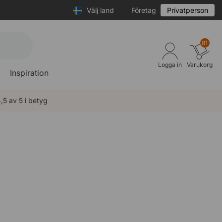
Välj land
Företag
Privatperson
81
Logga in
Varukorg
Inspiration
,5 av 5 i betyg