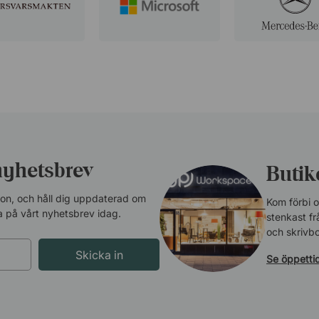
nyhetsbrev
Butike
tion, och håll dig uppdaterad om
Kom förbi o
 på vårt nyhetsbrev idag.
stenkast frå
och skrivbo
Skicka in
Se öppetti