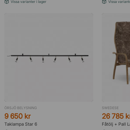
Vissa varianter i lager
Vissa variante
ÖRSJÖ BELYSNING
SWEDESE
9 650 kr
26 785 k
Taklampa Star 6
Fåtölj + Pall 