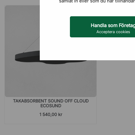
samlat in eller som du har tillhanda
Handla som Företa
Acceptera cookies
TAKABSORBENT SOUND OFF CLOUD
ECOSUND
1 540,00 kr