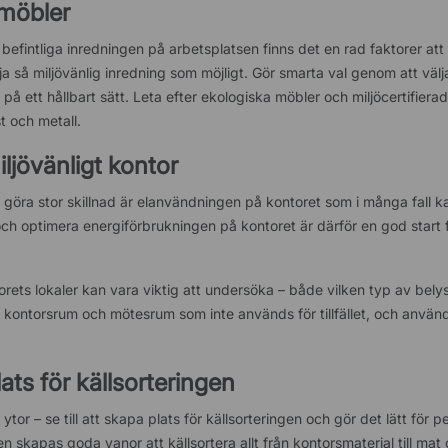
 möbler
 befintliga inredningen på arbetsplatsen finns det en rad faktorer att
ja så miljövänlig inredning som möjligt. Gör smarta val genom att väl
på ett hållbart sätt. Leta efter ekologiska möbler och miljöcertifiera
t och metall.
ljövänligt kontor
 göra stor skillnad är elanvändningen på kontoret som i många fall k
och optimera energiförbrukningen på kontoret är därför en god start 
orets lokaler kan vara viktig att undersöka – både vilken typ av bel
i kontorsrum och mötesrum som inte används för tillfället, och använ
ats för källsorteringen
r – se till att skapa plats för källsorteringen och gör det lätt för p
 skapas goda vanor att källsortera allt från kontorsmaterial till mat