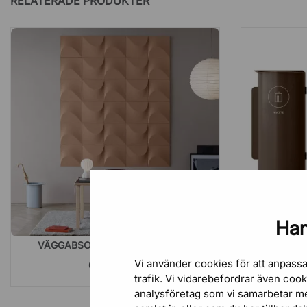
RELATERADE PRODUKTER
Han
VÄGGABSORBENT SAHARA - SET
KÄLLSO
Vi använder cookies för att anpassa
6 905,00 kr
trafik. Vi vidarebefordrar även coo
analysföretag som vi samarbetar m