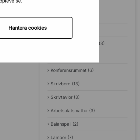
upplevelse.
Bäst i test (1)
Guider (49)
Hantera cookies
Jobba hemifrån (12)
Ergonomi på kontoret (33)
Sadelstolar (5)
Konferensrummet (6)
Skrivbord (13)
Skrivtavlor (3)
Arbetsplatsmattor (3)
Balanspall (2)
Lampor (7)