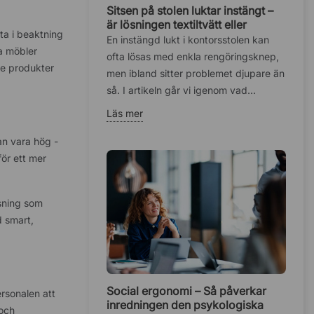
Sitsen på stolen luktar instängt –
är lösningen textiltvätt eller
 ta i beaktning
fuktskadat skum?
En instängd lukt i kontorsstolen kan
ja möbler
ofta lösas med enkla rengöringsknep,
de produkter
men ibland sitter problemet djupare än
så. I artikeln går vi igenom vad...
Läs mer
an vara hög -
för ett mer
ysning som
d smart,
Social ergonomi – Så påverkar
ersonalen att
inredningen den psykologiska
 och