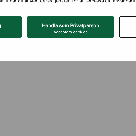
hållit när du använt deras tjänster, för att anpassa din användar
g
Handla som Privatperson
Acceptera cookies