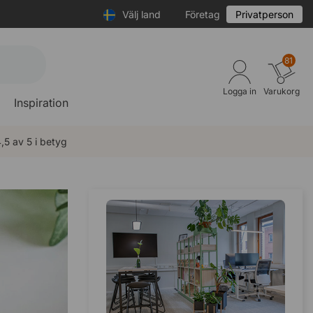
Välj land
Företag
Privatperson
81
Logga in
Varukorg
Inspiration
,5 av 5 i betyg