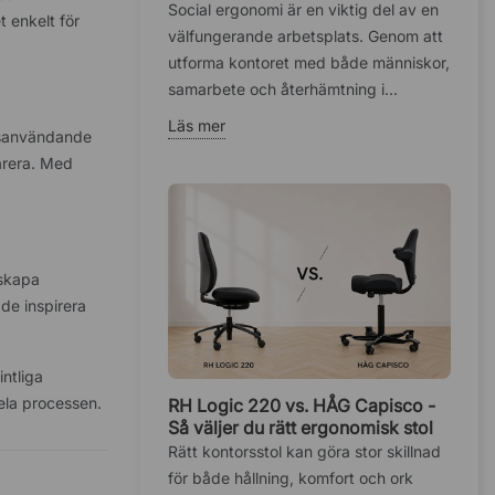
hälsan på kontoret
Social ergonomi är en viktig del av en
 enkelt för
välfungerande arbetsplats. Genom att
utforma kontoret med både människor,
samarbete och återhämtning i...
Läs mer
idsanvändande
arera. Med
 skapa
de inspirera
intliga
ela processen.
RH Logic 220 vs. HÅG Capisco -
Så väljer du rätt ergonomisk stol
Rätt kontorsstol kan göra stor skillnad
för både hållning, komfort och ork