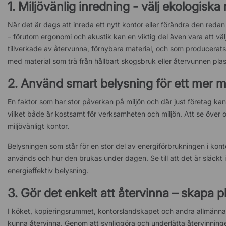
1. Miljövänlig inredning - välj ekologiska
När det är dags att inreda ett nytt kontor eller förändra den redan
– förutom ergonomi och akustik kan en viktig del även vara att väl
tillverkade av återvunna, förnybara material, och som producerats 
med material som trä från hållbart skogsbruk eller återvunnen plas
2. Använd smart belysning för ett mer mi
En faktor som har stor påverkan på miljön och där just företag kan
vilket både är kostsamt för verksamheten och miljön. Att se över 
miljövänligt kontor.
Belysningen som står för en stor del av energiförbrukningen i kont
används och hur den brukas under dagen. Se till att det är släckt 
energieffektiv belysning.
3. Gör det enkelt att återvinna – skapa pl
I köket, kopieringsrummet, kontorslandskapet och andra allmänna yto
kunna återvinna. Genom att synliggöra och underlätta återvinningen