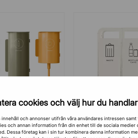
tera cookies och välj hur du handlar
RTERINGSKÄRL BIRDIE -
KÄLLSORTERINGSKÄRL
KOMBINATION
 innehåll och annonser utifrån våra användares intressen samt 
28 155,00 kr
18 765,00 kr
kies och annan information från din enhet till de sociala medie
ed. Dessa företag kan i sin tur kombinera denna information m