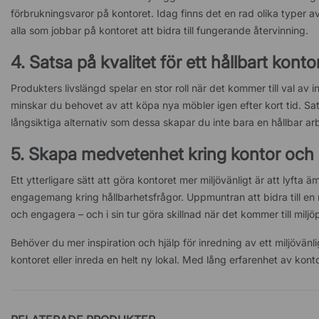
förbrukningsvaror på kontoret. Idag finns det en rad olika typer a
alla som jobbar på kontoret att bidra till fungerande återvinning.
4. Satsa på kvalitet för ett hållbart konto
Produkters livslängd spelar en stor roll när det kommer till val a
minskar du behovet av att köpa nya möbler igen efter kort tid. Sa
långsiktiga alternativ som dessa skapar du inte bara en hållbar arb
5. Skapa medvetenhet kring kontor och 
Ett ytterligare sätt att göra kontoret mer miljövänligt är att lyft
engagemang kring hållbarhetsfrågor. Uppmuntran att bidra till en m
och engagera – och i sin tur göra skillnad när det kommer till milj
Behöver du mer inspiration och hjälp för inredning av ett miljövänl
kontoret eller inreda en helt ny lokal. Med lång erfarenhet av ko