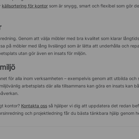
v
källsortering för kontor
som är snygg, smart och flexibel som gör det
r
v inredning. Genom att välja möbler med bra kvalitet som klarar långt
tsa på möbler med lång livslängd som är lätta att underhålla och rep
etsplats utan gör även en insats för miljön.
miljö
a ämnet för alla inom verksamheten – exempelvis genom att utbilda och
iljövänlig arbetsplats där alla tillsammans kan göra en insats kan bå
öpåverkan.
igt kontor?
Kontakta oss
så hjälper vi dig att uppdatera det redan bef
ntorsinredning och projektledning får du bästa tänkbara hjälp genom h