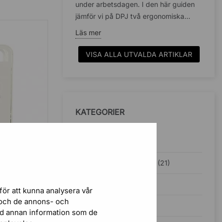
under arbetsdagen. I den här guiden
jämför vi på DPJ två ergonomiska...
Läs mer
VISA ALLA UTVALDA ARTIKLAR
KATEGORIER
Inspiration (38)
Ergonomisk kontorsstol (21)
 CLOUD
Kontorsbelysning (5)
för att kunna analysera vår
r och de annons- och
Ljudabsorbenter (4)
ed annan information som de