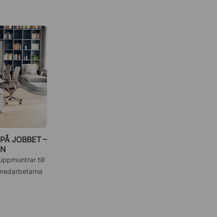
PÅ JOBBET –
EN
ppmuntrar till
e medarbetarna