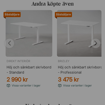
Andra köpte även
aldrig i mitten" och "idag ska vi göra ett lågt och runt
projekt" – Arne Jacobsen.
Bästsäljare
Bästsäljare
DIREKT INTERIÖR
BRIZLEY
Höj och sänkbart skrivbord
Höj och sänkbart skrivbord
- Standard
- Professional
2 990 kr
3 475 kr
Vissa varianter i lager
Vissa varianter i lager