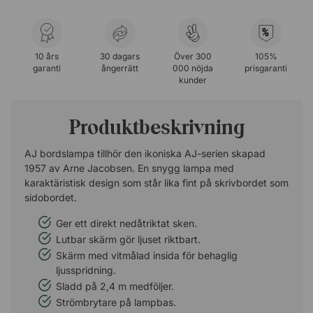
%
10 års
30 dagars
Över 300
105%
garanti
ångerrätt
000 nöjda
prisgaranti
kunder
Produktbeskrivning
AJ bordslampa tillhör den ikoniska AJ-serien skapad
1957 av Arne Jacobsen. En snygg lampa med
karaktäristisk design som står lika fint på skrivbordet som
sidobordet.
Ger ett direkt nedåtriktat sken.
Lutbar skärm gör ljuset riktbart.
Skärm med vitmålad insida för behaglig
ljusspridning.
Sladd på 2,4 m medföljer.
Strömbrytare på lampbas.