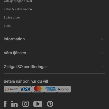
Vanliga frågor & svar
Retur & Reklamation
Spåra order
Butik
Information
Integritetspolicy
Våra tjänster
Försäljningsvillkor
Inredningshjälp
Populära sidor
Giltiga ISO certifieringar
Tysta rum & telefonbås
Jobba hos oss
ISO 9001
– Kvalitetsledning
Akustik & ljudproblem
Betala när och hur du vill
Nyheter & artiklar
ISO 14001
– Miljöledning
Projekt & offert
ISO 45001
– Arbetsmiljöledning
Leasing
Montering