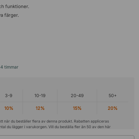
ch funktioner.
a färger.
24 timmar
3-9
10-19
20-49
50+
10%
12%
15%
20%
tt när du beställer flera av denna produkt. Rabatten appliceras
ntal du lägger i varukorgen. Vill du beställa fler än 50 av den här
du kontaktar våra
projektsäljare
.