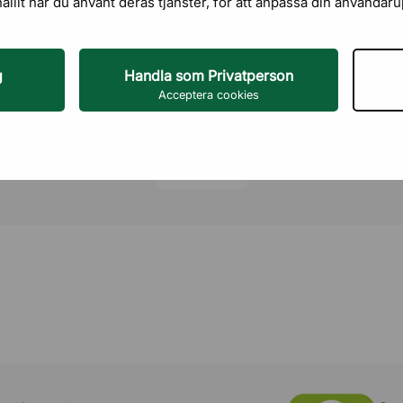
stöden avlastar du
hållit när du använt deras tjänster, för att anpassa din användar
Sittdjup
Armstöd
g
Handla som Privatperson
Acceptera cookies
Nackstöd
Svankstöd
Läs mer
Bredd på ryggstöd
Justerbart ryggstöd
Justerbart sittdjup
Gungfunktion
Låsbar gungfunktion
Maxvikt