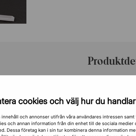
Produktdet
Artikelnummer
tt stödjande tyg i
Varumärke
mardagar.
tera cookies och välj hur du handlar
t du kan luta dig
Höjd
r vid skrivbordet.
 innehåll och annonser utifrån våra användares intressen samt 
Sitthöjd
kies och annan information från din enhet till de sociala medie
fter dig och
ed. Dessa företag kan i sin tur kombinera denna information m
Sittbredd