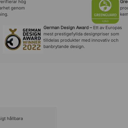
erifierar hög
Gre
lbarhet genom
pro
ing.
kem
German Design Award –
Ett av Europas
mest prestigefyllda designpriser som
tilldelas produkter med innovativ och
banbrytande design.
igt hållbara