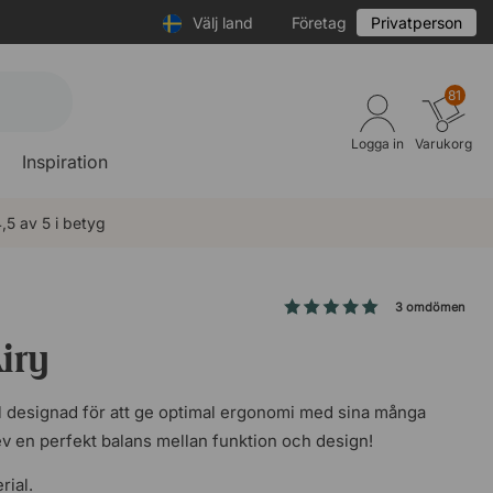
Välj land
Företag
Privatperson
81
Logga in
Varukorg
Inspiration
,5 av 5 i betyg
3 omdömen
iry
l designad för att ge optimal ergonomi med sina många
ev en perfekt balans mellan funktion och design!
rial.