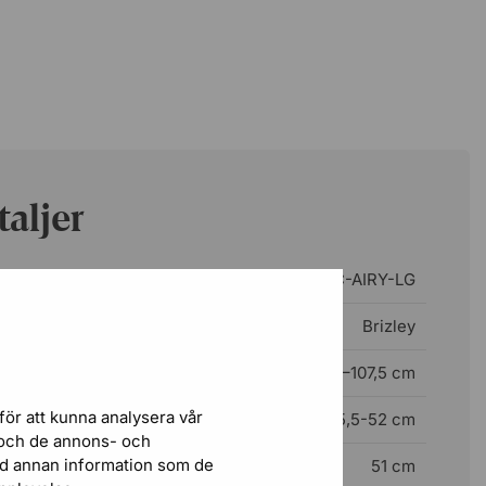
aljer
OC-AIRY-LG
Brizley
101–107,5 cm
för att kunna analysera vår
45,5-52 cm
r och de annons- och
ed annan information som de
51 cm