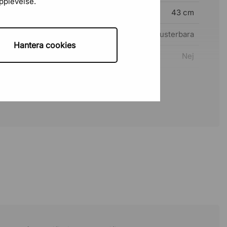
upplevelse.
43 cm
Ja, justerbara
Hantera cookies
Nej
Nej
49,5 cm
Nej
Nej
Knäledsgunga
Ja
135 kg