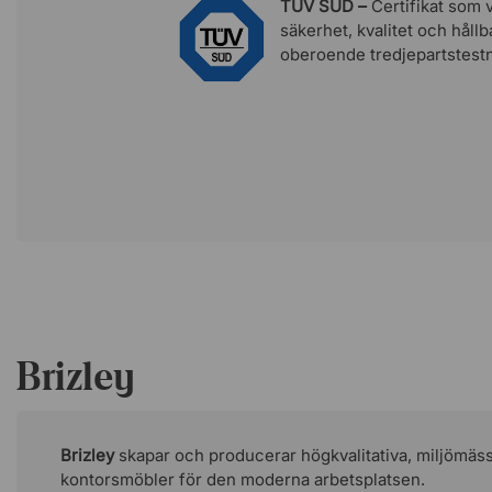
Certifierad enligt EN 1335-standard.
TÜV SÜD –
Certifikat som v
GREENGUARD Gold-certifierad.
säkerhet, kvalitet och hål
Belönad med German Design Award.
oberoende tredjepartstestn
Brizley
Brizley
skapar och producerar högkvalitativa, miljömäss
kontorsmöbler för den moderna arbetsplatsen.