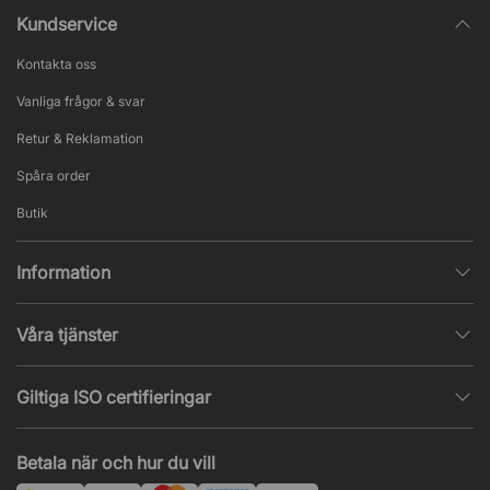
Kundservice
Kontakta oss
Vanliga frågor & svar
Retur & Reklamation
Spåra order
Butik
Information
Integritetspolicy
Våra tjänster
Försäljningsvillkor
Inredningshjälp
Populära sidor
Giltiga ISO certifieringar
Tysta rum & telefonbås
Jobba hos oss
ISO 9001
– Kvalitetsledning
Akustik & ljudproblem
Betala när och hur du vill
Nyheter & artiklar
ISO 14001
– Miljöledning
Projekt & offert