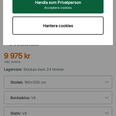
Handla som Privatperson
Acceptera cookies
DIREKT INTERIÖR
Hantera cookies
Höj och sänkbart hörnskrivbord
- Premium
9 975 kr
inkl. moms
Lagervara:
Skickas inom 24 timmar
Storlek:
160x200 cm
Bordsskiva:
Vit
Stativ:
Vit