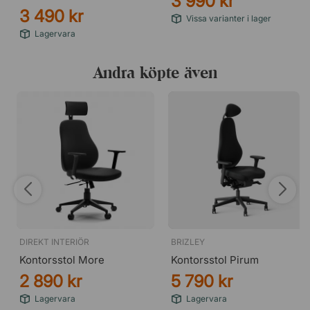
3 990 kr
3 490 kr
Vissa varianter i lager
Lagervara
Andra köpte även
DIREKT INTERIÖR
BRIZLEY
Kontorsstol More
Kontorsstol Pirum
2 890 kr
5 790 kr
Lagervara
Lagervara