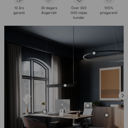
10 års
30 dagars
Över 300
105%
garanti
ångerrätt
000 nöjda
prisgaranti
kunder