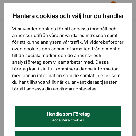
81
Hantera cookies och välj hur du handlar
Sök
Varukorg
Meny
Produkter
Bord
Skrivbord
Höj och sänkbart skrivbord
Vi använder cookies för att anpassa innehåll och
annonser utifrån våra användares intressen samt
för att kunna analysera vår trafik. Vi vidarebefordrar
53 omdömen
även cookies och annan information från din enhet
till de sociala medier och de annons- och
analysföretag som vi samarbetar med. Dessa
företag kan i sin tur kombinera denna information
med annan information som de samlat in eller som
du har tillhandahållit när du använt deras tjänster,
för att anpassa din användarupplevelse.
Handla som Företag
Acceptera cookies