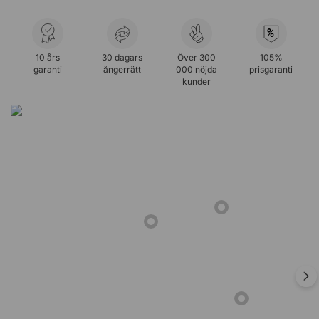
%
10 års
30 dagars
Över 300
105%
garanti
ångerrätt
000 nöjda
prisgaranti
kunder