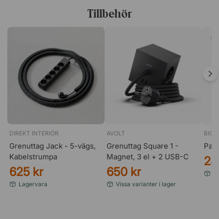
Tillbehör
DIREKT INTERIÖR
AVOLT
BIGS
Grenuttag Jack - 5-vägs,
Grenuttag Square 1 -
Papp
Kabelstrumpa
Magnet, 3 el + 2 USB-C
28
625 kr
650 kr
Vi
Lagervara
Vissa varianter i lager