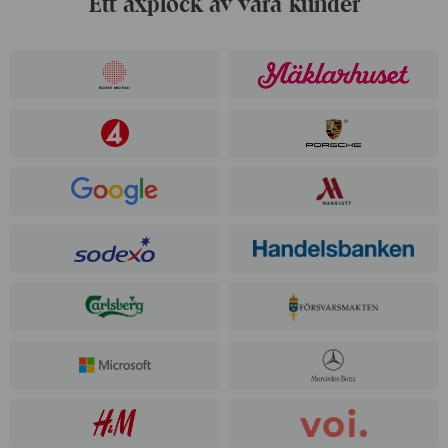
Ett axplock av våra kunder