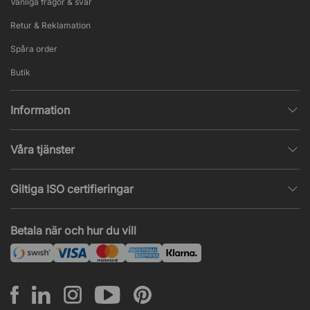
Vanliga frågor & svar
Retur & Reklamation
Spåra order
Butik
Information
Integritetspolicy
Våra tjänster
Försäljningsvillkor
Inredningshjälp
Populära sidor
Giltiga ISO certifieringar
Tysta rum & telefonbås
Jobba hos oss
ISO 9001
– Kvalitetsledning
Akustik & ljudproblem
Betala när och hur du vill
Nyheter & artiklar
ISO 14001
– Miljöledning
Projekt & offert
ISO 45001
– Arbetsmiljöledning
Leasing
Montering