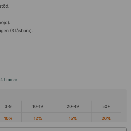
stöd.
öjd).
gen (3 låsbara).
24 timmar
3-9
10-19
20-49
50+
10%
12%
15%
20%
tt när du beställer flera av denna produkt. Rabatten appliceras