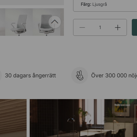
Färg:
Ljusgrå
automatiskt i kassan utifrån det a
produkten rekommenderar vi att 
30 dagars ångerrätt
Över 300 000 nöj