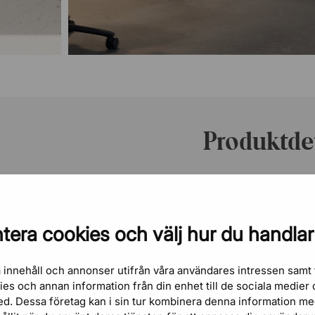
Produktdet
Artikelnummer
tposition.
Varumärke
 hur långt bak du vill
tera cookies och välj hur du handlar
 låsa gungan i tre
Höjd
rbara sitsen,
hela dagen.
 innehåll och annonser utifrån våra användares intressen samt 
Bredd
kies och annan information från din enhet till de sociala medie
ed. Dessa företag kan i sin tur kombinera denna information m
Djup
 bästa positionen som