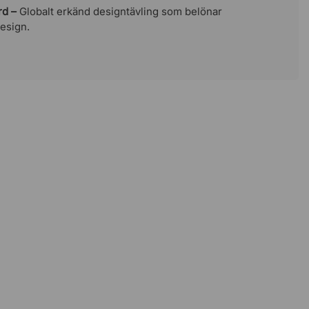
Ja
rd –
Globalt erkänd designtävling som belönar
esign.
Synkrongunga
Ja
Montering krävs
136 kg
10 år