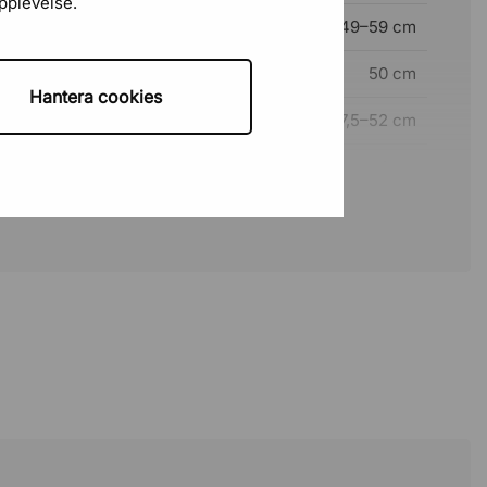
upplevelse.
49–59 cm
50 cm
Hantera cookies
47,5–52 cm
Ja, justerbara
Nej
Ja, justerbart
52 cm
43 cm
Ø70 cm
Nej