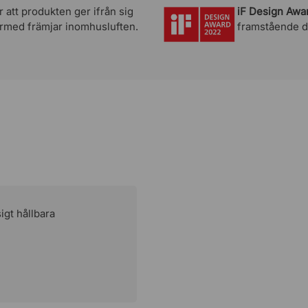
Justerbart sittdjup
r att produkten ger ifrån sig
iF Design Awa
rmed främjar inomhusluften.
framstående d
Gungfunktion
Låsbar gungfunktion
Montering
Maxvikt
Garanti
igt hållbara