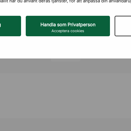
hållit när du använt deras tjänster, för att anpassa din användar
a in armstöden i nivå
Sitthöjd
-graders vinkel får du
Sittbredd
g
Handla som Privatperson
Acceptera cookies
Sittdjup
Armstöd
Läs mer
Nackstöd
Svankstöd
Höjd på ryggstöd
Bredd på ryggstöd
Fotkryss
Justerbart ryggstöd