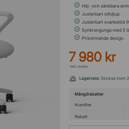
Höj- och sänkbara arm
Justerbart sittdjup.
Justerbart svankstöd (h
Synkrongunga med 5 lä
Prisvinnande design.
7 980 kr
inkl. moms
Lagervara:
Skickas inom 
Mängdrabatter
Kvantitet
Rabatt
*
Hos oss får du alltid mängdraba