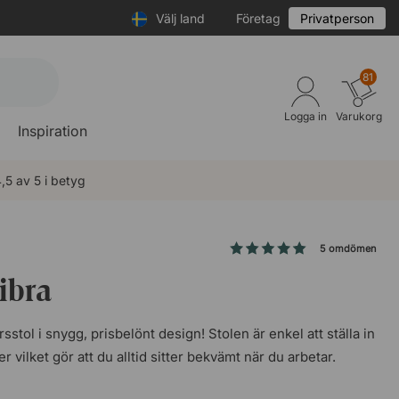
Välj land
Företag
Privatperson
81
Logga in
Varukorg
Inspiration
,5 av 5 i betyg
5 omdömen
ibra
stol i snygg, prisbelönt design! Stolen är enkel att ställa in
 vilket gör att du alltid sitter bekvämt när du arbetar.