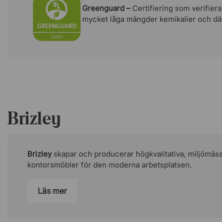
Femstjärnigt fotkryss.
Greenguard –
Certifiering som verifiera
mycket låga mängder kemikalier och dä
Övrigt
Vunnit designutmärkelsen IF.
Green Guard Gold-certifierad.
Brizley
Brizley
skapar och producerar högkvalitativa, miljömäss
kontorsmöbler för den moderna arbetsplatsen.
Läs mer