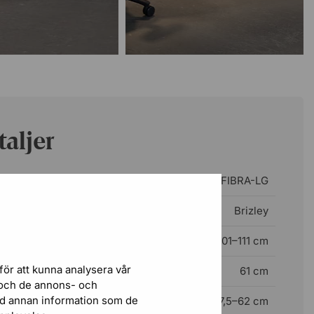
aljer
OC-FIBRA-LG
Brizley
101–111 cm
för att kunna analysera vår
61 cm
r och de annons- och
ed annan information som de
57,5–62 cm