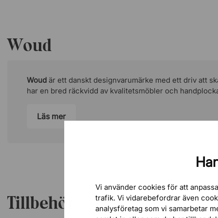
Woud
Woud
är ett danskt designvarumärke med ett driv att sk
har en bred räckvidd av kvalitetsmöbler och handplocka
Läs mer
Han
Vi använder cookies för att anpassa
Tillbehör
trafik. Vi vidarebefordrar även coo
analysföretag som vi samarbetar m