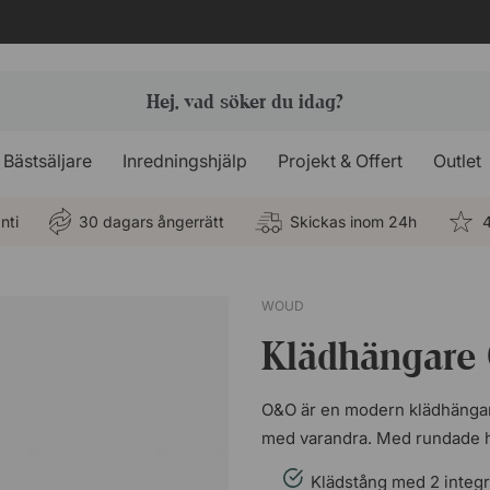
Bästsäljare
Inredningshjälp
Projekt & Offert
Outlet
nti
30 dagars ångerrätt
Skickas inom 24h
4
WOUD
Klädhängare
O&O är en modern klädhängare 
med varandra. Med rundade hö
Klädstång med 2 integ