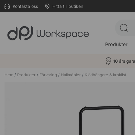
Kontakta oss
Hitta till butiken
Produkter
10 års gara
Hem
Produkter
Förvaring
Hallmöbler
Klädhängare & kroklist