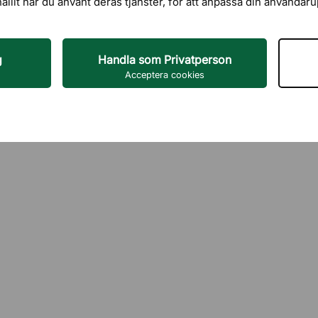
hållit när du använt deras tjänster, för att anpassa din användar
g
Handla som Privatperson
Acceptera cookies