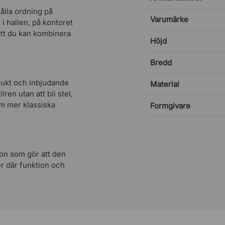
ålla ordning på
Varumärke
i hallen, på kontoret
att du kan kombinera
Höjd
Bredd
jukt och inbjudande
Material
ren utan att bli stel,
om mer klassiska
Formgivare
ion som gör att den
öer där funktion och