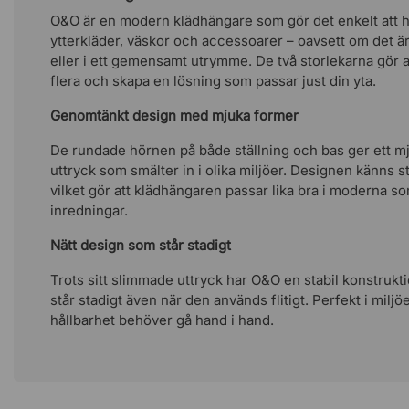
O&O är en modern klädhängare som gör det enkelt att h
ytterkläder, väskor och accessoarer – oavsett om det är 
eller i ett gemensamt utrymme. De två storlekarna gör 
flera och skapa en lösning som passar just din yta.
Genomtänkt design med mjuka former
De rundade hörnen på både ställning och bas ger ett m
uttryck som smälter in i olika miljöer. Designen känns stil
vilket gör att klädhängaren passar lika bra i moderna s
inredningar.
Nätt design som står stadigt
Trots sitt slimmade uttryck har O&O en stabil konstrukt
står stadigt även när den används flitigt. Perfekt i milj
hållbarhet behöver gå hand i hand.