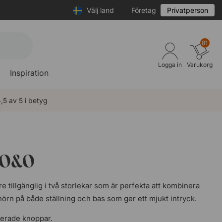
Välj land
Företag
Privatperson
81
Logga in
Varukorg
Inspiration
,5 av 5 i betyg
 O&O
tillgänglig i två storlekar som är perfekta att kombinera
rn på både ställning och bas som ger ett mjukt intryck.
rerade knoppar.