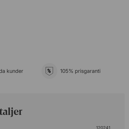
%
da kunder
105% prisgaranti
aljer
120241