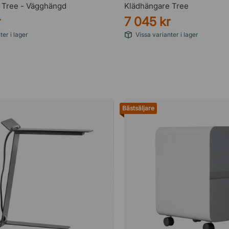
 Tree - Vägghängd
Klädhängare Tree
r
7 045 kr
ter i lager
Vissa varianter i lager
Bästsäljare