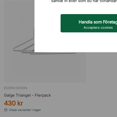
samlat in eller som du har tillhanda
Handla som Företa
Acceptera cookies
ESSEM DESIGN
Galge Triangel - Flerpack
430 kr
Vissa varianter i lager