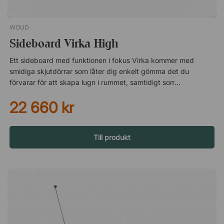
WOUD
Sideboard Virka High
Ett sideboard med funktionen i fokus Virka kommer med
smidiga skjutdörrar som låter dig enkelt gömma det du
förvarar för att skapa lugn i rummet, samtidigt som du sparar
plats. Flexibel insida för dina behov Inuti skåpet finns
22 660 kr
justerbara hyllplan på båda sidor om mitten, vilket gör att du
enkelt kan anpassa förvaringen efter vad du behöver få plats
med. Oavsett om det handlar om mappar, teknik eller mindre
föremål får du en lösning som fungerar i vardagen. Smart
Till produkt
lösning för kablar och teknik Förborrade hål på baksidan gör
det enkelt att hantera sladdar och koppla in elektronik utan att
behöva lämna dörrarna öppna. Perfekt när du vill placera
skrivare, router eller annan utrustning diskret – men ändå ha
det lättillgängligt.Virka High är ett funktionellt sideboard vars
design präglas av raka linjer. Det nätta underredet gör att
skänken får ett luftigt uttryck, trots sin robusta förvaringshylla.