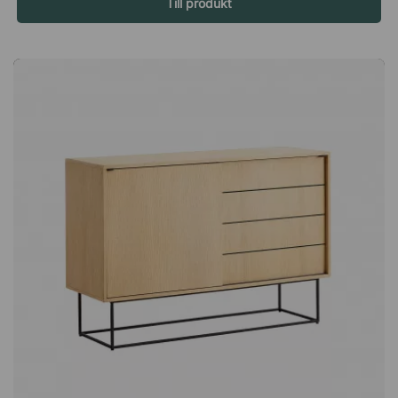
material som klarar vardagens användning. De tydliga
Till produkt
ådringarna i träet ger varje hylla ett unikt uttryck och tillför en
varm, naturnära känsla till rummet. Ek åldras dessutom
vackert, vilket gör att hyllan fortsätter kännas rätt även när
din stil förändras över tid. Förvaring som förenklar din dag
Med Utility får du en lösning där funktion och estetik går hand
i hand. Ha det du behöver nära till hands under arbetsdagen,
eller använd hyllan som en avlastningsyta i hallen där nycklar
och väskor alltid har sin plats. Utility är en öppen hylla i ek
med ett luftigt och mjukt formspråk. Perfekt för både praktisk
förvaring men även för att placera dekorativa
inredningsdetaljer på. Öppen, luftig design. Med tydlig
ådringar i träet som ger en naturnära känsla. Praktisk
förvaringslösning och avlastningsplats.