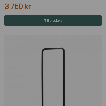
3 750 kr
hemmakontoret. Anpassa efter dina behov De flyttbara
facken gör det enkelt att förändra tavlan efter behov. Kanske
vill du skapa mer plats för småprylar ena dagen och mer
struktur för papper nästa? Du justerar enkelt layouten utan
Till produkt
verktyg, vilket gör att förvaringen följer din vardag istället för
tvärtom. Material som håller – och syns Ek med skruvar i
mässing ger tavlan en varm och genomarbetad känsla.
Kombinationen av trä och metall ger både stabilitet och en
tidlös design.Input är en praktisk och stilren lösning för att
förvara och organisera småprylar. De olika facken går att
flytta runt för att du ska kunna variera förvaringstavlans
utseende. I ek och med skruvar i mässing. Flyttbara fack i
olika former. Smart förvaringslösning.