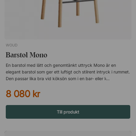
medföljer. Vajer i två olika längder ingår.
WOUD
Barstol Mono
En barstol med lätt och genomtänkt uttryck Mono är en
elegant barstol som ger ett luftigt och stilrent intryck i rummet.
Den passar lika bra vid köksön som i en bar- eller loungeyta,
där du vill skapa en inbjudande plats för både snabba
8 080 kr
måltider och längre stunder tillsammans. Den rena designen
och de balanserade proportionerna gör Mono till ett självklart
val i många olika miljöer. Bekväm att använda varje dag Det
integrerade fotstödet ger en naturlig avlastning och gör att du
Till produkt
sitter bekvämt, även under längre sittningar. Med en sitthöjd
på 65 cm passar Mono perfekt till de flesta köksöar och
bardiskar. Smidig från start till användning Barstolen levereras