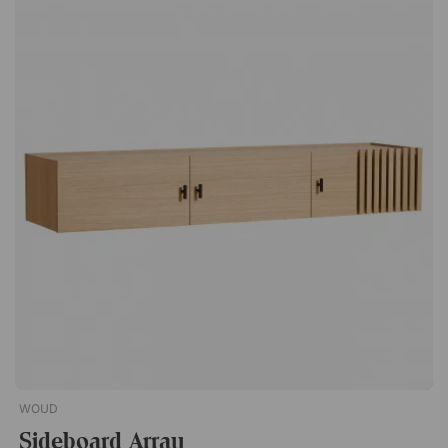
stadigt även när den används flitigt. Perfekt i miljöer där
funktion och hållbarhet behöver gå hand i hand. O&O är en
modern klädhängare tillgänglig i två storlekar som är perfekta
att kombinera med varandra. Med rundade hörn på både
ställning och bas som ger ett mjukt intryck. Klädstång med 2
integrerade knoppar. Slimmad men stabil design.
WOUD
Sideboard Array