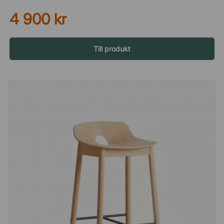
hyllan ett lätt och minimalistiskt uttryck, samtidigt som den
4 900 kr
skapar en spännande visuell effekt på väggen. Naturliga
material möter modern form Hyllplanen är tillverkade i ek, ett
slitstarkt och tidlöst material som ger värme och karaktär till
inredningen. Den svartlackerade metallvajern skapar en stilren
Till produkt
kontrast till träets naturliga struktur och förstärker hyllans
moderna uttryck. Kombinationen av trä och metall ger en
balanserad design som fungerar i många olika typer av miljöer.
Praktisk förvaring med lätt uttryck Stedge består av två
hyllplan som vardera klarar en belastning på upp till 10 kg. Det
gör hyllan perfekt för allt från böcker och växter till dekorativa
föremål. Enkel och flexibel montering För att göra installationen
smidig medföljer två skruvar till varje hyllplan. Hyllan levereras
dessutom med vajer i två olika längder, vilket gör det möjligt
att anpassa höjden och placeringen efter rummets
förutsättningar. Stedge har en subtil design som skapar en
illusion av att hyllan hänger på en tråd. En både vacker och
praktisk inredningsdetalj som passar in i många olika miljöer.
Hyllplan i ek och svartlackad vajer i metall. Två hyllplan som
håller max 10 kg vardera. Två skruvar till varje hyllplan