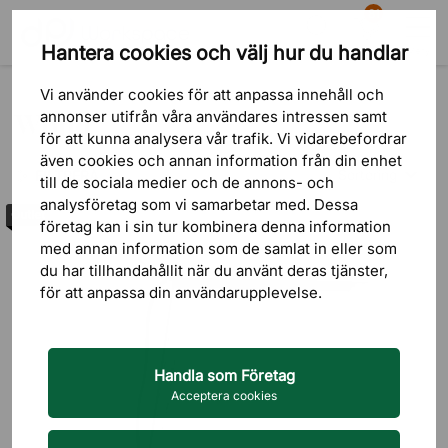
81
Hantera cookies och välj hur du handlar
Sök
Varukorg
Meny
Varumärken
Woud
Vi använder cookies för att anpassa innehåll och
Woud
annonser utifrån våra användares intressen samt
för att kunna analysera vår trafik. Vi vidarebefordrar
även cookies och annan information från din enhet
Sortering
FILTRERA
till de sociala medier och de annons- och
analysföretag som vi samarbetar med. Dessa
Outlet
Lägsta pris
företag kan i sin tur kombinera denna information
med annan information som de samlat in eller som
Högsta pris
du har tillhandahållit när du använt deras tjänster,
för att anpassa din användarupplevelse.
Nyast först
Handla som Företag
Acceptera cookies