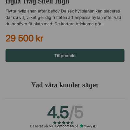
Hylla Tray Shelf High
Flytta hyllplanen efter behov De sex hyllplanen kan placeras
där du vill, vilket ger dig friheten att anpassa hyllan efter vad
du behöver få plats med. De kortare brickorna gör det
dessutom möjligt att kombinera förvaring av både högre och
29 500 kr
lägre föremål utan att kompromissa med utrymmet. Smart
design som håller ordning De låga kanterna på hyllplanen
hjälper till att hålla sakerna på plats, vilket gör hyllan lika
praktisk som snygg. Perfekt när du vill undvika att mindre
Till produkt
föremål glider runt eller faller ner. Material som ger stabilitet
och känsla Den robusta ramen i svartmålad metall ger en
stabil grund, medan hyllplanen i ek eller valnöt tillför värme
och karaktär. Kombinationen av material skapar en balanserad
Vad våra kunder säger
helhet som passar i många olika miljöer.Hyllan Tray Shelf har
en smidig design som låter dig placera hyllplanen som du vill.
De kortare brickorna gör det dessutom möjligt att ställa högre
4.5
/5
föremål på hyllplanen under. Sex flyttbara hyllplan. Låga
kanter håller sakerna på plats. Stabil ram i svartmålad metall.
Hyllplan i ek eller valnöt.
Baserat på
5187 omdömen
på