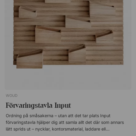
exklusivitet. Smart förvaring av småprylar. Minimalistisk
skandinavisk design. Enkel montering direkt på väggen.
Löstagbar låda med magnetisk baksida.
WOUD
Förvaringstavla Input
Ordning på småsakerna – utan att det tar plats Input
förvaringstavla hjälper dig att samla allt det där som annars
lätt sprids ut – nycklar, kontorsmaterial, laddare eller små
tillbehör. Perfekt vid skrivbordet, i hallen eller i