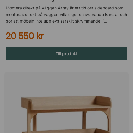
Montera direkt på väggen Array är ett tidlöst sideboard som
monteras direkt på väggen vilket ger en svävande känsla, och
gör att möbeln inte upplevs särskilt skrymmande. Toppskivan
ramas dessutom in av en låg kant som både är dekorativ och
20 550 kr
ser till att det du ställer på sideboardet inte råkar falla av. En
tv-bänk som håller ytan luftig och organiserad Array är en
stilren tv-bänk som även fungerar utmärkt som sidobord. Den
vägghängda designen frigör golvyta och ger rummet ett lätt
Till produkt
och modernt uttryck – perfekt när du vill skapa en luftig
känsla utan att tumma på förvaringen. Praktisk förvaring med
tydlig struktur Invändigt delas skåpet upp av tre fasta
skiljeväggar som hjälper dig att organisera innehållet. Perfekt
när du vill separera teknik, kablar och övriga tillhörigheter på
ett smidigt sätt. Sideboard Array har en elegant design där en
del av ena luckan består av lameller som låter dig ana dess
innehåll. Skåpet monteras direkt på väggen och ger ett luftigt
intryck. Tre fasta skiljeväggar. Toppskiva med låg kant.
Väggmonterad.