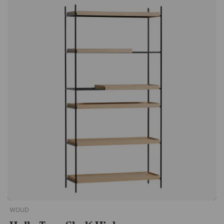
färdigmonterad, vilket gör att du kan börja använda den
direkt utan krångel. En smidig lösning när du vill uppdatera
ditt kök eller din matsal snabbt och enkelt!Mono kombinerar
nytänkande design med enkel estetik, inspirerad av idén att
vika trä som ett papper. Barstolen har ett nätt uttryck med
rötter i skandinavisk designtradition. Avlastande fotstöd.
Sitthöjd på 65 centimeter. Levereras monterad. Skandinavisk
design.
WOUD