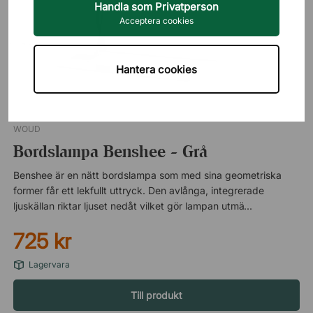
Handla som Privatperson
Acceptera cookies
Hantera cookies
WOUD
Bordslampa Benshee - Grå
Benshee är en nätt bordslampa som med sina geometriska
former får ett lekfullt uttryck. Den avlånga, integrerade
ljuskällan riktar ljuset nedåt vilket gör lampan utmärkt på
skrivbordet. Kommer med integrerad LED. Nätt och lekfull
725 kr
design.
Lagervara
Till produkt