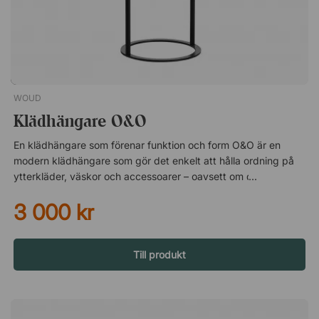
WOUD
Klädhängare O&O
En klädhängare som förenar funktion och form O&O är en
modern klädhängare som gör det enkelt att hålla ordning på
ytterkläder, väskor och accessoarer – oavsett om det är i
hallen, på kontoret eller i ett gemensamt utrymme. De två
3 000 kr
storlekarna gör att du kan kombinera flera och skapa en
lösning som passar just din yta. Genomtänkt design med
mjuka former De rundade hörnen på både ställning och bas
ger ett mjukt och inbjudande uttryck som smälter in i olika
Till produkt
miljöer. Designen känns stilren utan att bli stel, vilket gör att
klädhängaren passar lika bra i moderna som mer klassiska
inredningar. Nätt design som står stadigt Trots sitt slimmade
uttryck har O&O en stabil konstruktion som gör att den står