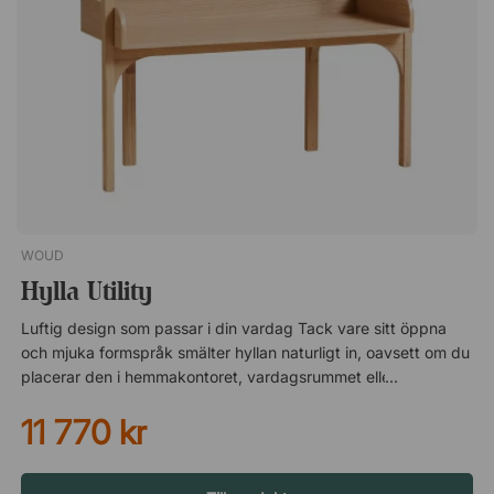
WOUD
Hylla Utility
Luftig design som passar i din vardag Tack vare sitt öppna
och mjuka formspråk smälter hyllan naturligt in, oavsett om du
placerar den i hemmakontoret, vardagsrummet eller hallen.
Den känns aldrig tung eller klumpig, vilket gör den perfekt
11 770 kr
även i mindre utrymmen där du vill behålla en luftig känsla. Du
får en praktisk avlastningsyta utan att rummet upplevs trångt.
Fin ek som håller över tid Utility är tillverkad i ek – ett slitstarkt