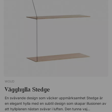
Ett justerbart hyllplan på vardera sida om skåpets mitt.
Förborrade hål på baksidan för kablar. Smidiga skjutdörrar
som sparar plats i rummet.
WOUD
Vägghylla Stedge
En svävande design som väcker uppmärksamhet Stedge är
en elegant hylla med en subtil design som skapar illusionen av
att hyllplanen nästan svävar i luften. Den tunna vajern ger