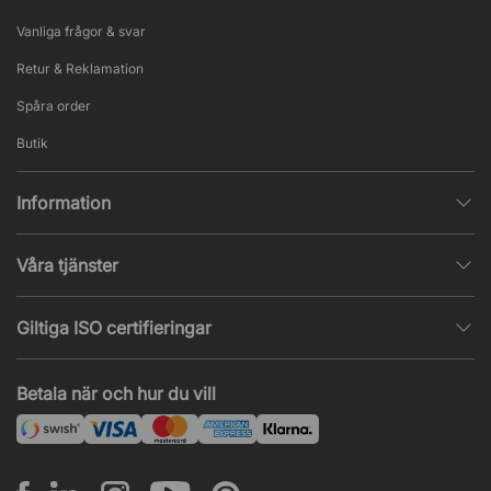
Vanliga frågor & svar
Retur & Reklamation
Spåra order
Butik
Information
Integritetspolicy
Våra tjänster
Försäljningsvillkor
Inredningshjälp
Populära sidor
Giltiga ISO certifieringar
Tysta rum & telefonbås
Jobba hos oss
ISO 9001
– Kvalitetsledning
Akustik & ljudproblem
Betala när och hur du vill
Nyheter & artiklar
ISO 14001
– Miljöledning
Projekt & offert
ISO 45001
– Arbetsmiljöledning
Leasing