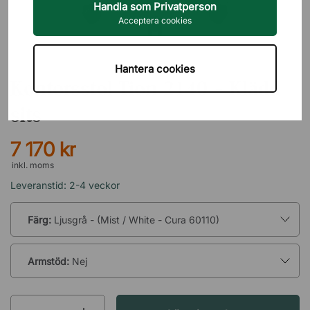
Handla som Privatperson
Acceptera cookies
HÅG
Hantera cookies
Kontorsstol Tion 2140 - Klädd
sits
7 170 kr
inkl. moms
Leveranstid: 2-4 veckor
Färg:
Ljusgrå - (Mist / White - Cura 60110)
Armstöd:
Nej