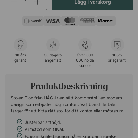
Lägg i varukorg
%
10 års
30 dagars
Över 300
105%
garanti
ångerrätt
000 nöjda
prisgaranti
kunder
Produktbeskrivning
Stolen Tion från HÅG är en nätt kontorsstol i en modern
design som erbjuder hög komfort. Välj bland flertalet
färger för att hitta rätt stol för ditt kontor eller mötesrum.
Justerbar sitthöjd.
Armstöd som tillval.
Följsam knäledsgunga håller kroppen i rörelse.