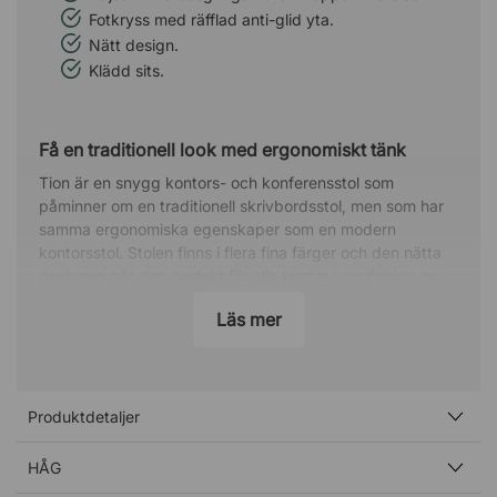
Fotkryss med räfflad anti-glid yta.
Nätt design.
Klädd sits.
Få en traditionell look med ergonomiskt tänk
Tion är en snygg kontors- och konferensstol som
påminner om en traditionell skrivbordsstol, men som har
samma ergonomiska egenskaper som en modern
kontorsstol. Stolen finns i flera fina färger och den nätta
designen gör den perfekt för alla kontor som önskar en
luftig känsla.
Läs mer
Håll igång och minska risken för skador
Precis som alla stolar från HÅG är Tion utrustad med en
följsam knäledsgunga som gör att hela sätet gungar lika
Produktdetaljer
mycket, både när du lutar dig bakåt och framåt. Gungan
håller igång kroppen och ökar blodcirkulationen, vilket
minskar risken för skador och värk under långa
HÅG
arbetspass.